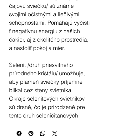
čajovú sviečku/ sú známe
svojimi očistnými a liečivými
schopnosťami. Pomáhajú vyčisti
ť negatívnu energiu z našich
čakier, aj z okolitého prostredia,
a nastoliť pokoj a mier.
Selenit /druh priesvitného
prírodného krištálu/ umožňuje,
aby plameň sviečky príjemne
blikal cez steny svietnika.
Okraje selenitových svietnikov
sú drsné, čo je prirodzené pre
tento druh seleničitanových
krištálov.
Selenitové svietniky sú lesklé s