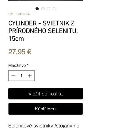
SKU: SelCH-04
CYLINDER - SVIETNIK Z
PRÍRODNÉHO SELENITU,
15cm
Price
27,95 €
Množstvo
*
Vložiť do košíka
Kúpiť teraz
Selenitové svietniky /stojany na