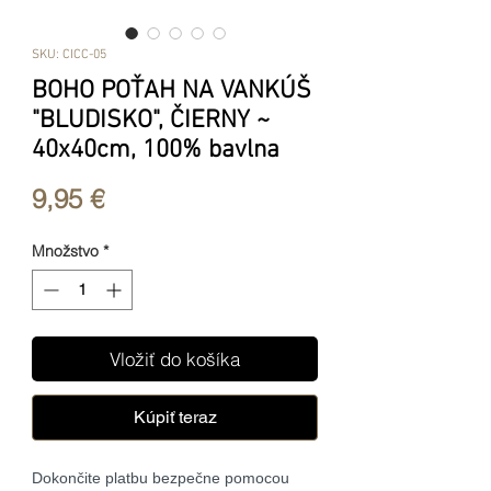
SKU: CICC-05
BOHO POŤAH NA VANKÚŠ
"BLUDISKO", ČIERNY ~
40x40cm, 100% bavlna
Price
9,95 €
Množstvo
*
Vložiť do košíka
Kúpiť teraz
Dokončite platbu bezpečne pomocou