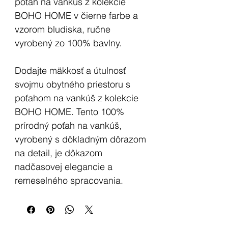
poťah na vankúš z kolekcie
BOHO HOME v čierne farbe a
vzorom bludiska, ručne
vyrobený zo 100% bavlny.
Dodajte mäkkosť a útulnosť
svojmu obytného priestoru s
poťahom na vankúš z kolekcie
BOHO HOME. Tento 100%
prírodný poťah na vankúš,
vyrobený s dôkladným dôrazom
na detail, je dôkazom
nadčasovej elegancie a
remeselného spracovania.
Kľúčové vlastnosti:
Sofistikovaný dizajn:
Vzor