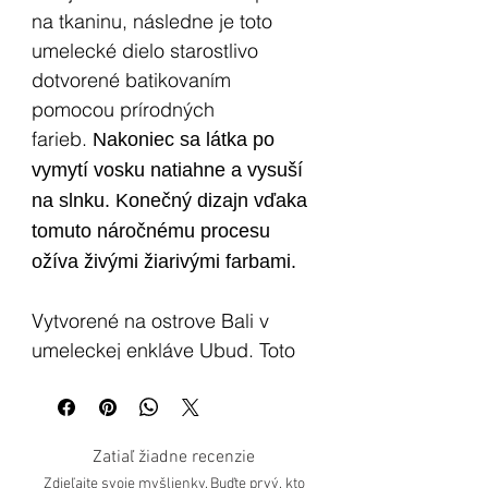
na tkaninu, následne je toto
umelecké dielo starostlivo
dotvorené batikovaním
pomocou prírodných
farieb.
Nakoniec sa látka po
vymytí vosku natiahne a vysuší
na slnku. Konečný dizajn vďaka
tomuto náročnému procesu
ožíva živými žiarivými farbami.
Vytvorené na ostrove Bali v
umeleckej enkláve Ubud. Toto
umenie batikovaných vlajok je
ideálne na prinesenie pozitívnej
harmonizačnej energie
Zatiaľ žiadne recenzie
konkrétneho symbolu do
Zdieľajte svoje myšlienky. Buďte prvý, kto