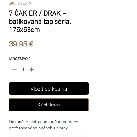
SKU: Bwax-19
7 ČAKIER / DRAK ~
batikovaná tapiséria,
175x53cm
Price
39,95 €
Množstvo
*
Vložiť do košíka
Kúpiť teraz
Dokončite platbu bezpečne pomocou
preferovaného spôsobu platby