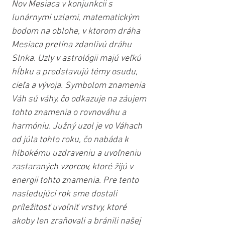
Nov Mesiaca v konjunkcii s 
lunárnymi uzlami, matematickým 
bodom na oblohe, v ktorom dráha 
Mesiaca pretína zdanlivú dráhu 
Slnka. Uzly v astrológii majú veľkú 
hĺbku a predstavujú témy osudu, 
cieľa a vývoja. Symbolom znamenia 
Váh sú váhy, čo odkazuje na záujem 
tohto znamenia o rovnováhu a 
harmóniu. Južný uzol je vo Váhach 
od júla tohto roku, čo nabáda k 
hlbokému uzdraveniu a uvoľneniu 
zastaraných vzorcov, ktoré žijú v 
energii tohto znamenia. Pre tento 
nasledujúci rok sme dostali 
príležitosť uvoľniť vrstvy, ktoré 
akoby len zraňovali a bránili našej 