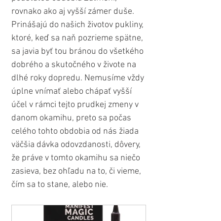
rovnako ako aj vyšší zámer duše. 
Prinášajú do našich životov pukliny, 
ktoré, keď sa naň pozrieme spätne, 
sa javia byť tou bránou do všetkého 
dobrého a skutočného v živote na 
dlhé roky dopredu. Nemusíme vždy 
úplne vnímať alebo chápať vyšší 
účel v rámci tejto prudkej zmeny v 
danom okamihu, preto sa počas 
celého tohto obdobia od nás žiada 
väčšia dávka odovzdanosti, dôvery, 
že práve v tomto okamihu sa niečo 
zasieva, bez ohľadu na to, či vieme, 
čím sa to stane, alebo nie.