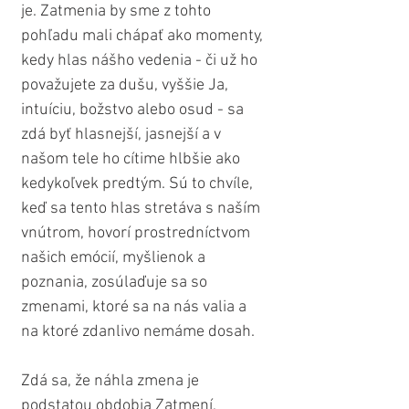
je. Zatmenia by sme z tohto 
pohľadu mali chápať ako momenty, 
kedy hlas nášho vedenia - či už ho 
považujete za dušu, vyššie Ja, 
intuíciu, božstvo alebo osud - sa 
zdá byť hlasnejší, jasnejší a v 
našom tele ho cítime hlbšie ako 
kedykoľvek predtým. Sú to chvíle, 
keď sa tento hlas stretáva s naším 
vnútrom, hovorí prostredníctvom 
našich emócií, myšlienok a 
poznania, zosúlaďuje sa so 
zmenami, ktoré sa na nás valia a 
na ktoré zdanlivo nemáme dosah.
Zdá sa, že náhla zmena je 
podstatou obdobia Zatmení, 