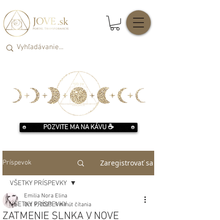
POZVITE MA NA KÁVU ☕️
Zaregistrovať sa
Príspevok
VŠETKY PRÍSPEVKY
Emilia Nora Elina
VŠETKY PRÍSPEVKY
Oct 9, 2023
9 minút čítania
ZATMENIE SLNKA V NOVE