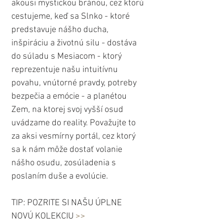
akousi mystickou bránou, cez ktorú 
cestujeme, keď sa Slnko - ktoré 
predstavuje nášho ducha, 
inšpiráciu a životnú silu - dostáva 
do súladu s Mesiacom - ktorý 
reprezentuje našu intuitívnu 
povahu, vnútorné pravdy, potreby 
bezpečia a emócie - a planétou 
Zem, na ktorej svoj vyšší osud 
uvádzame do reality. Považujte to 
za aksi vesmírny portál, cez ktorý 
sa k nám môže dostať volanie 
nášho osudu, zosúladenia s 
poslaním duše a evolúcie.
TIP: POZRITE SI NAŠU ÚPLNE 
NOVÚ KOLEKCIU 
>> 