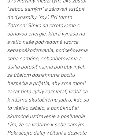
a rovnováhy medzi tým, ako zostať 
"sebou samým" a zároveň vstúpiť 
do dynamiky "my". Pri tomto 
Zatmení Slnka sa stretávame s 
obnovou energie, ktorá vynáša na 
svetlo naše podvedomé vzorce 
sebapoškodzovania, podceňovania 
seba samého, sebaobetovania a 
úsilia potešiť najmä potreby iných 
za účelom dosiahnutia pocitu 
bezpečia a prijatia, aby sme mohli 
začať tieto cykly rozpletať, vrátiť sa 
k nášmu skutočnému jadru, kde sa 
to všetko začalo, a ponúknuť si 
skutočné uzdravenie a posilnenie 
tým, že sa vrátime k sebe samým. 
Pokračujte ďalej v čítaní a dozviete 