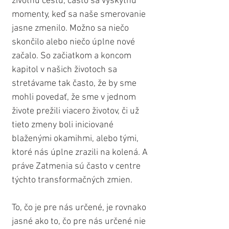
životnú cestu, často sa vyskytnú 
momenty, keď sa naše smerovanie 
jasne zmenilo. Možno sa niečo 
skončilo alebo niečo úplne nové 
začalo. So začiatkom a koncom 
kapitol v našich životoch sa 
stretávame tak často, že by sme 
mohli povedať, že sme v jednom 
živote prežili viacero životov, či už 
tieto zmeny boli iniciované 
blaženými okamihmi, alebo tými, 
ktoré nás úplne zrazili na kolená. A 
práve Zatmenia sú často v centre 
týchto transformačných zmien.
To, čo je pre nás určené, je rovnako 
jasné ako to, čo pre nás určené nie 