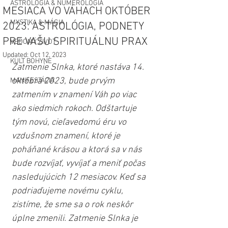
ASTROLÓGIA & NUMEROLÓGIA
MESIACA VO VÁHACH OKTÓBER
MYSTIKA & MÁGIA
2023: ASTROLÓGIA, PODNETY
PRE VAŠU SPIRITUÁLNU PRAX
VEDOMÝ ŽIVOT
Updated:
Oct 12, 2023
KULT BOHYNE
Zatmenie Slnka, ktoré nastáva 14. 
októbra 2023, bude prvým 
MANIFESTÁCIA
zatmením v znamení Váh po viac 
ako siedmich rokoch. Odštartuje 
tým novú, cieľavedomú éru vo 
vzdušnom znamení, ktoré je 
poháňané krásou a ktorá sa v nás 
bude rozvíjať, vyvíjať a meniť počas 
nasledujúcich 12 mesiacov. Keď sa 
podriaďujeme novému cyklu, 
zistíme, že sme sa o rok neskôr 
úplne zmenili. Zatmenie Slnka je 