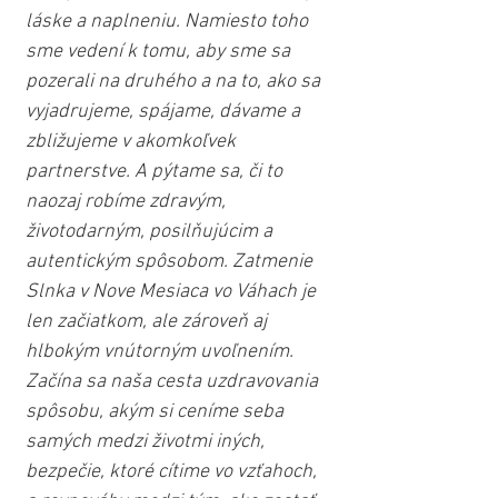
láske a naplneniu. Namiesto toho 
sme vedení k tomu, aby sme sa 
pozerali na druhého a na to, ako sa 
vyjadrujeme, spájame, dávame a 
zbližujeme v akomkoľvek 
partnerstve. A pýtame sa, či to 
naozaj robíme zdravým, 
životodarným, posilňujúcim a 
autentickým spôsobom. Zatmenie 
Slnka v Nove Mesiaca vo Váhach je 
len začiatkom, ale zároveň aj 
hlbokým vnútorným uvoľnením. 
Začína sa naša cesta uzdravovania 
spôsobu, akým si ceníme seba 
samých medzi životmi iných, 
bezpečie, ktoré cítime vo vzťahoch, 