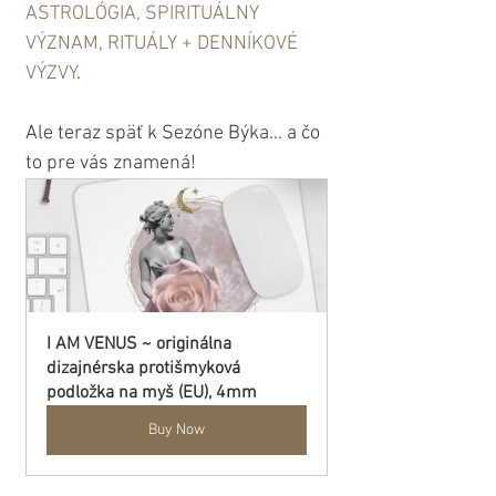
ASTROLÓGIA, SPIRITUÁLNY 
VÝZNAM, RITUÁLY + DENNÍKOVÉ 
VÝZVY
.
Ale teraz späť k Sezóne Býka... a čo 
to pre vás znamená!
I AM VENUS ~ originálna 
dizajnérska protišmyková 
podložka na myš (EU), 4mm
Buy Now