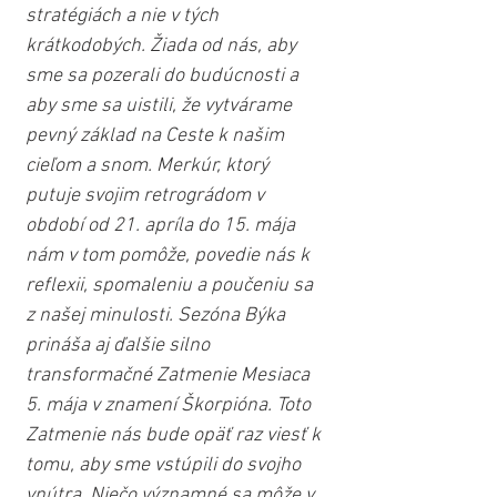
stratégiách a nie v tých 
krátkodobých. Žiada od nás, aby 
sme sa pozerali do budúcnosti a 
aby sme sa uistili, že vytvárame 
pevný základ na Ceste k našim 
cieľom a snom. Merkúr, ktorý 
putuje svojim retrográdom v 
období od 21. apríla do 15. mája 
nám v tom pomôže, povedie nás k 
reflexii, spomaleniu a poučeniu sa 
z našej minulosti. Sezóna Býka 
prináša aj ďalšie silno 
transformačné Zatmenie Mesiaca 
5. mája v znamení Škorpióna. Toto 
Zatmenie nás bude opäť raz viesť k 
tomu, aby sme vstúpili do svojho 
vnútra. Niečo významné sa môže v 