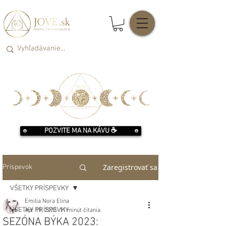
POZVITE MA NA KÁVU ☕️
Zaregistrovať sa
Príspevok
VŠETKY PRÍSPEVKY
Emilia Nora Elina
VŠETKY PRÍSPEVKY
Apr 19, 2023
11 minút čítania
SEZÓNA BÝKA 2023: