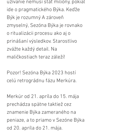
užívanie nemusí stáť milióny, pokiaľ 
ide o pragmatického Býka. Keďže 
Býk je rozumný A zároveň 
zmyselný, Sezóna Býka je rovnako 
o ritualizácii procesu ako aj o 
prinášaní výsledkov. Starostlivo 
zvážte každý detail. Na 
maličkostiach teraz záleží!
Pozor! Sezóna Býka 2023 hostí 
celú retrográdnu fázu Merkúra.
Merkúr od 21. apríla do 15. mája 
prechádza spätne taktiež cez 
znamenie Býka zameraného na 
peniaze, a to priamo v Sezóne Býka 
od 20. apríla do 21. mája.