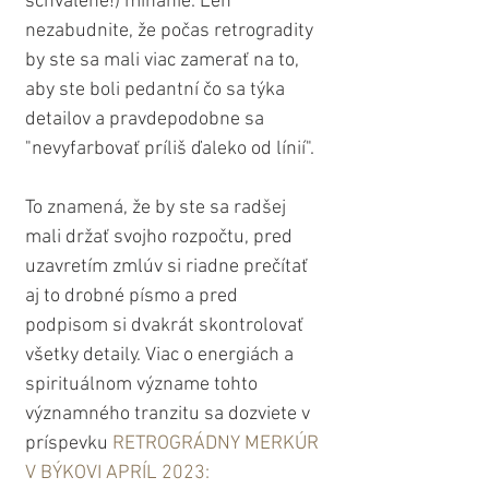
schválené!) míňanie. Len 
nezabudnite, že počas retrogradity 
by ste sa mali viac zamerať na to, 
aby ste boli pedantní čo sa týka 
detailov a pravdepodobne sa 
"nevyfarbovať príliš ďaleko od línií". 
To znamená, že by ste sa radšej 
mali držať svojho rozpočtu, pred 
uzavretím zmlúv si riadne prečítať 
aj to drobné písmo a pred 
podpisom si dvakrát skontrolovať 
všetky detaily. Viac o energiách a 
spirituálnom význame tohto 
významného tranzitu sa dozviete v 
príspevku 
RETROGRÁDNY MERKÚR 
V BÝKOVI APRÍL 2023: 