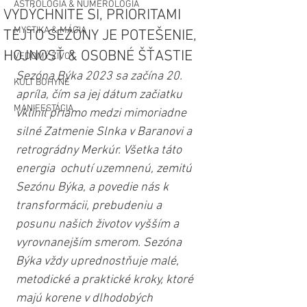
ASTROLÓGIA & NUMEROLÓGIA
VYDÝCHNITE SI, PRIORITAMI
MYSTIKA & MÁGIA
TEJTO SEZÓNY JE POTEŠENIE,
HOJNOSŤ & OSOBNÉ ŠŤASTIE
VEDOMÝ ŽIVOT
Sezóna Býka 2023 sa začína 20. 
KULT BOHYNE
apríla, čím sa jej dátum začiatku 
MANIFESTÁCIA
vklinil priamo medzi mimoriadne 
silné Zatmenie Slnka v Baranovi a 
retrográdny Merkúr. Všetka táto 
energia  ochutí uzemnenú, zemitú 
Sezónu Býka, a povedie nás k 
transformácii, prebudeniu a 
posunu našich životov vyšším a 
vyrovnanejším smerom. Sezóna 
Býka vždy uprednostňuje malé, 
metodické a praktické kroky, ktoré 
majú korene v dlhodobých 