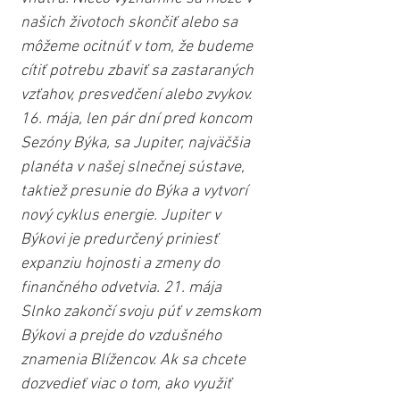
našich životoch skončiť alebo sa 
môžeme ocitnúť v tom, že budeme 
cítiť potrebu zbaviť sa zastaraných 
vzťahov, presvedčení alebo zvykov. 
16. mája, len pár dní pred koncom 
Sezóny Býka, sa Jupiter, najväčšia 
planéta v našej slnečnej sústave, 
taktiež presunie do Býka a vytvorí 
nový cyklus energie. Jupiter v 
Býkovi je predurčený priniesť 
expanziu hojnosti a zmeny do 
finančného odvetvia. 21. mája 
Slnko zakončí svoju púť v zemskom 
Býkovi a prejde do vzdušného 
znamenia Blížencov. Ak sa chcete 
dozvedieť viac o tom, ako využiť 