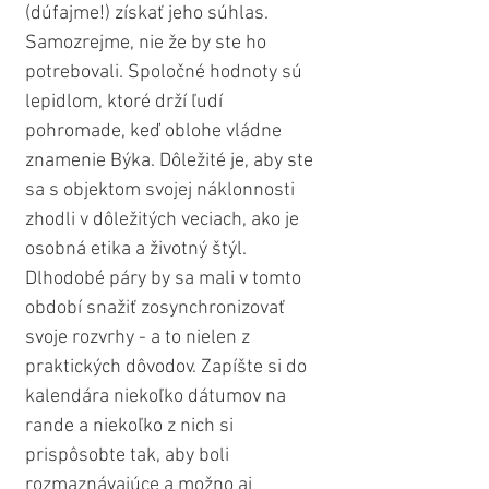
(dúfajme!) získať jeho súhlas. 
Samozrejme, nie že by ste ho 
potrebovali. Spoločné hodnoty sú 
lepidlom, ktoré drží ľudí 
pohromade, keď oblohe vládne 
znamenie Býka. Dôležité je, aby ste 
sa s objektom svojej náklonnosti 
zhodli v dôležitých veciach, ako je 
osobná etika a životný štýl. 
Dlhodobé páry by sa mali v tomto 
období snažiť zosynchronizovať 
svoje rozvrhy - a to nielen z 
praktických dôvodov. Zapíšte si do 
kalendára niekoľko dátumov na 
rande a niekoľko z nich si 
prispôsobte tak, aby boli 
rozmaznávajúce a možno aj 