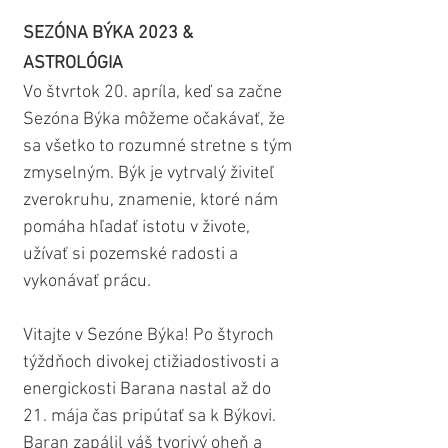
SEZÓNA BÝKA 2023 & 
ASTROLÓGIA
Vo štvrtok 20. apríla, keď sa začne 
Sezóna Býka môžeme očakávať, že 
sa všetko to rozumné stretne s tým 
zmyselným. Býk je vytrvalý živiteľ 
zverokruhu, znamenie, ktoré nám 
pomáha hľadať istotu v živote, 
užívať si pozemské radosti a 
vykonávať prácu.
Vitajte v Sezóne Býka! Po štyroch 
týždňoch divokej ctižiadostivosti a 
energickosti Barana nastal až do 
21. mája čas pripútať sa k Býkovi. 
Baran zapálil váš tvorivý oheň a 