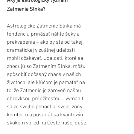
Aký je astrologický význam 
Zatmenia Slnka?
Astrologické Zatmenie Slnka má 
tendenciu prinášať náhle šoky a 
prekvapenia – ako by ste od takej 
dramatickej vizuálnej udalosti 
mohli očakávať. Udalosti, ktoré sa 
zhodujú so Zatmením Slnka, môžu 
spôsobiť dočasný chaos v našich 
životoch, ale kľúčom je pamätať na 
to, že Zatmenie je zároveň našou 
obrovksou príležitosťou... vymaniť 
sa zo svojho pohodlia, svojej zóny 
komfortu a posunúť sa kvantovým 
skokom vpred na Ceste našej duše.