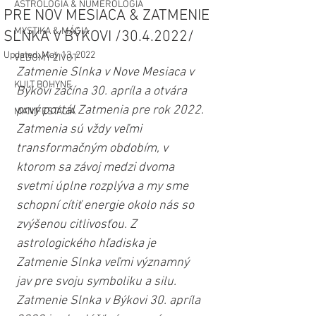
ASTROLÓGIA & NUMEROLÓGIA
PRE NOV MESIACA & ZATMENIE
MYSTIKA & MÁGIA
SLNKA V BÝKOVI /30.4.2022/
Updated:
May 13, 2022
VEDOMÝ ŽIVOT
Zatmenie Slnka v Nove Mesiaca v 
KULT BOHYNE
Býkovi začína 30. apríla a otvára 
prvý portál Zatmenia pre rok 2022. 
MANIFESTÁCIA
Zatmenia sú vždy veľmi 
transformačným obdobím, v 
ktorom sa závoj medzi dvoma 
svetmi úplne rozplýva a my sme 
schopní cítiť energie okolo nás so 
zvýšenou citlivosťou. Z 
astrologického hľadiska je 
Zatmenie Slnka veľmi významný 
jav pre svoju symboliku a silu. 
Zatmenie Slnka v Býkovi 30. apríla 