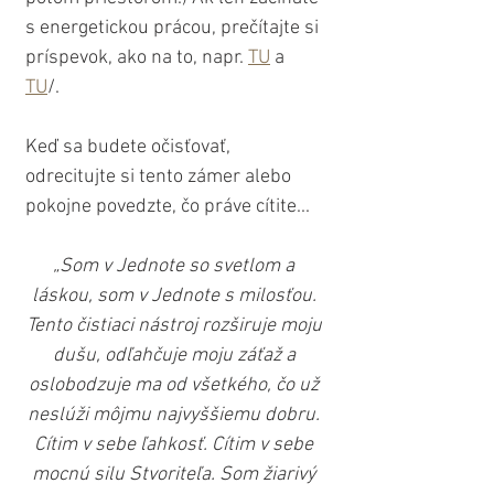
s energetickou prácou, prečítajte si 
príspevok, ako na to, napr. 
TU
 a 
TU
/. 
Keď sa budete očisťovať, 
odrecitujte si tento zámer alebo 
pokojne povedzte, čo práve cítite...
„Som v Jednote so svetlom a 
láskou, som v Jednote s milosťou. 
Tento čistiaci nástroj rozširuje moju 
dušu, odľahčuje moju záťaž a 
oslobodzuje ma od všetkého, čo už 
neslúži môjmu najvyššiemu dobru. 
Cítim v sebe ľahkosť. Cítim v sebe 
mocnú silu Stvoriteľa. Som žiarivý 