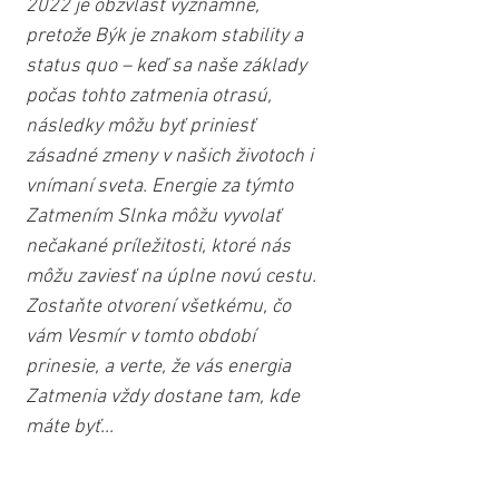
2022 je obzvlášť významné, 
pretože Býk je znakom stability a 
status quo – keď sa naše základy 
počas tohto zatmenia otrasú, 
následky môžu byť priniesť 
zásadné zmeny v našich životoch i 
vnímaní sveta. Energie za týmto 
Zatmením Slnka môžu vyvolať 
nečakané príležitosti, ktoré nás 
môžu zaviesť na úplne novú cestu. 
Zostaňte otvorení všetkému, čo 
vám Vesmír v tomto období 
prinesie, a verte, že vás energia 
Zatmenia vždy dostane tam, kde 
máte byť...