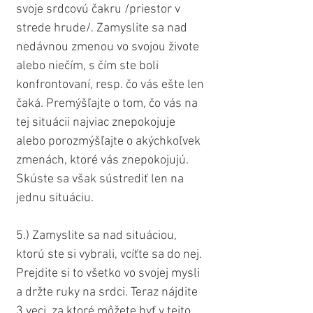
svoje srdcovú čakru /priestor v 
strede hrude/. Zamyslite sa nad 
nedávnou zmenou vo svojou živote 
alebo niečím, s čím ste boli 
konfrontovaní, resp. čo vás ešte len 
čaká. Premýšľajte o tom, čo vás na 
tej situácii najviac znepokojuje 
alebo porozmýšľajte o akýchkoľvek 
zmenách, ktoré vás znepokojujú. 
Skúste sa však sústrediť len na 
jednu situáciu.
5.) Zamyslite sa nad situáciou, 
ktorú ste si vybrali, vcíťte sa do nej. 
Prejdite si to všetko vo svojej mysli 
a držte ruky na srdci. Teraz nájdite 
3 veci, za ktoré môžete byť v tejto 