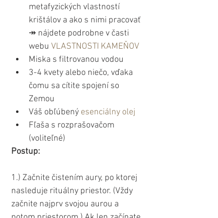
metafyzických vlastností 
krištálov a ako s nimi pracovať 
↠ nájdete podrobne v časti 
webu 
VLASTNOSTI KAMEŇOV
Miska s filtrovanou vodou
3-4 kvety alebo niečo, vďaka 
čomu sa cítite spojení so 
Zemou
Váš obľúbený 
esenciálny olej
Fľaša s rozprašovačom 
(voliteľné)
Postup:
1.) Začnite čistením aury, po ktorej 
nasleduje rituálny priestor. (Vždy 
začnite najprv svojou aurou a 
potom priestorom.) Ak len začínate 