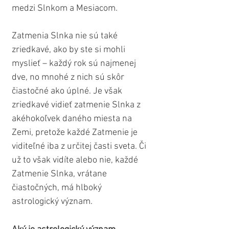
medzi Slnkom a Mesiacom.
Zatmenia Slnka nie sú také 
zriedkavé, ako by ste si mohli 
myslieť – každý rok sú najmenej 
dve, no mnohé z nich sú skôr 
čiastočné ako úplné. Je však 
zriedkavé vidieť zatmenie Slnka z 
akéhokoľvek daného miesta na 
Zemi, pretože každé Zatmenie je 
viditeľné iba z určitej časti sveta. Či 
už to však vidíte alebo nie, každé 
Zatmenie Slnka, vrátane 
čiastočných, má hlboký 
astrologický význam.