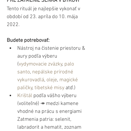
PRE ZATMENIE SLNKA V BÝKOVI
Tento rituál je najlepšie vykonať v 
období od 23. apríla do 10. mája 
2022.
Budete potrebovať:
Nástroj na čistenie priestoru & 
aury podľa výberu 
(
vydymovacie zväzky
, 
palo 
santo
, 
nepálske prírodné 
vykurovadlá
, 
oleje
, 
magické 
paličky
, 
tibetské misy
 atď.)
Krištál
 podľa vášho výberu 
(voliteľné) ↠ medzi kamene 
vhodné na prácu s energiami 
Zatmenia patria: selenit, 
labradorit a hematit, zoznam 