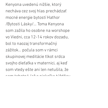
Kenyona uvedenú nižšie, ktorý 
necháva cez svoj hlas prechádzať 
mocné energie bytostí Hathor 
/Bytosti Lásky/... Toma Kenyona 
som zažila ho osobne na worshope 
vo Viedni, cca 12-14 rokov dozadu, 
bol to naozaj transformačný 
zážitok... počula som v rámci 
skupinovej meditácie tlkot srdca 
svojho dieťaťka v maternici, aj keď 
som vtedy ešte ani len netušila, že 
som tehotná /až o niekoľko týždňov 
neskôr/... ale samozrejme, 
nasledujte pri svojom výbere svoje 
vlastné pocity a intuíciu, tá vás 
povedie k tej najvhodnejšej pre vás 