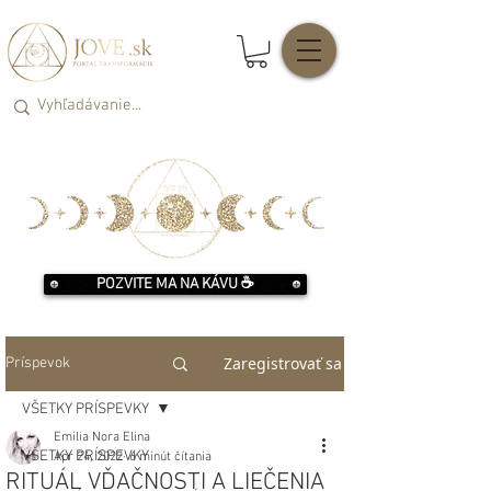
POZVITE MA NA KÁVU ☕️
Zaregistrovať sa
Príspevok
VŠETKY PRÍSPEVKY
Emilia Nora Elina
VŠETKY PRÍSPEVKY
Apr 24, 2022
6 minút čítania
RITUÁL VĎAČNOSTI A LIEČENIA