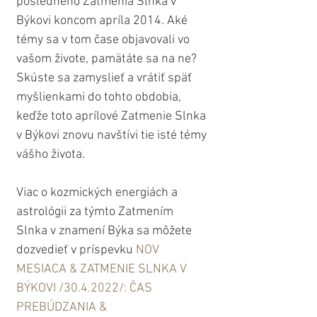
posledného Zatmenia Slnka v 
Býkovi koncom apríla 2014. Aké 
témy sa v tom čase objavovali vo 
vašom živote, pamätáte sa na ne? 
Skúste sa zamyslieť a vrátiť späť 
myšlienkami do tohto obdobia, 
keďže toto aprílové Zatmenie Slnka 
v Býkovi znovu navštívi tie isté témy 
vášho života.
Viac o kozmických energiách a 
astrológii za týmto Zatmením 
Slnka v znamení Býka sa môžete 
dozvedieť v príspevku 
NOV 
MESIACA & ZATMENIE SLNKA V 
BÝKOVI /30.4.2022/: ČAS 
PREBÚDZANIA & 