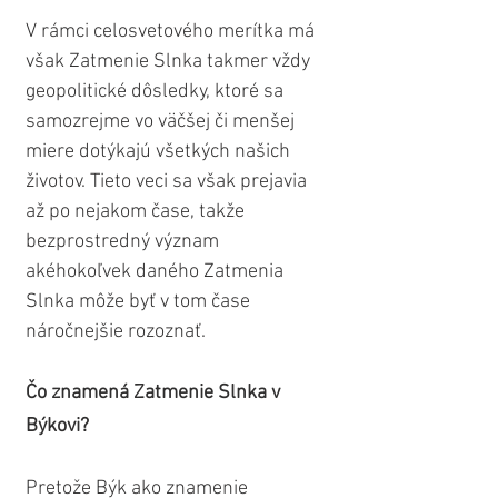
V rámci celosvetového merítka má 
však Zatmenie Slnka takmer vždy 
geopolitické dôsledky, ktoré sa 
samozrejme vo väčšej či menšej 
miere dotýkajú všetkých našich 
životov. Tieto veci sa však prejavia 
až po nejakom čase, takže 
bezprostredný význam 
akéhokoľvek daného Zatmenia 
Slnka môže byť v tom čase 
náročnejšie rozoznať.
Čo znamená Zatmenie Slnka v 
Býkovi?
Pretože Býk ako znamenie 