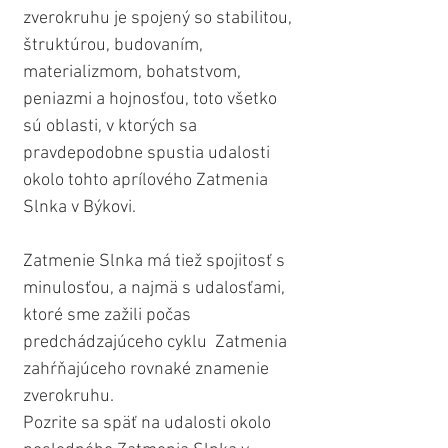
zverokruhu je spojený so stabilitou, 
štruktúrou, budovaním, 
materializmom, bohatstvom, 
peniazmi a hojnosťou, toto všetko 
sú oblasti, v ktorých sa 
pravdepodobne spustia udalosti 
okolo tohto aprílového Zatmenia 
Slnka v Býkovi.
Zatmenie Slnka má tiež spojitosť s 
minulosťou, a najmä s udalosťami, 
ktoré sme zažili počas 
predchádzajúceho cyklu  Zatmenia 
zahŕňajúceho rovnaké znamenie 
zverokruhu.
Pozrite sa späť na udalosti okolo 