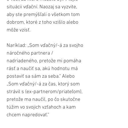
situácii vďační. Naozaj sa vyzvite, 
aby ste premýšľali o všetkom tom 
dobrom, ktoré z toho vzišlo alebo 
môže vzísť.
Naríklad: „Som vďačný/-á za svojho 
náročného partnera / 
nadriadeného, pretože mi pomáha 
rásť a naučiť sa, akú hodnotu má 
postaviť sa sám za seba.“ Alebo 
„Som vďačný/-á za čas, ktorý som 
strávil s (ex-partnerom/priateľom), 
pretože ma naučil, po čo skutočne 
túžim vo svojich vzťahoch a kam 
chcem napredovať.“