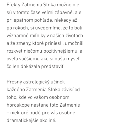
Efekty Zatmenia Slnka možno nie 
sú v tomto čase veľmi zábavné, ale 
pri spätnom pohľade, niekedy až 
po rokoch, si uvedomíme, že to boli 
významné míľniky v našich životoch 
a že zmeny, ktoré priniesli, umožnili 
rozkvet niečomu pozitívnejšiemu, a 
oveľa väčšiemu ako si naša myseľ 
čo len dokázala predstaviť.
Presný astrologický účinok 
každého Zatmenia Slnka závisí od 
toho, kde vo vašom osobnom 
horoskope nastane toto Zatmenie 
– niektoré budú pre vás osobne 
dramatickejšie ako iné.