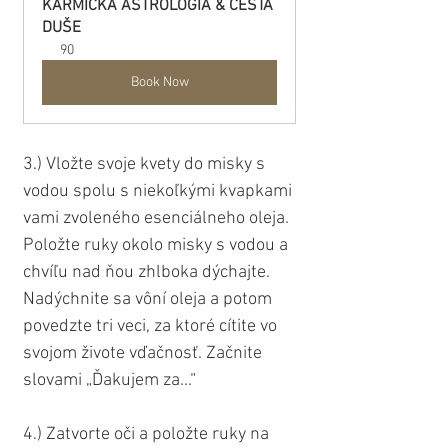
KARMICKÁ ASTROLÓGIA & CESTA 
DUŠE
90
Book Now
3.) Vložte svoje kvety do misky s 
vodou spolu s niekoľkými kvapkami 
vami zvoleného esenciálneho oleja. 
Položte ruky okolo misky s vodou a 
chvíľu nad ňou zhlboka dýchajte. 
Nadýchnite sa vôní oleja a potom 
povedzte tri veci, za ktoré cítite vo 
svojom živote vďačnosť. Začnite 
slovami „Ďakujem za...“
4.) Zatvorte oči a položte ruky na 