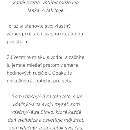
kanál svetla. Vstúpiť môže len 
láska. A tak to je."
Teraz si stanovte svoj vlastný 
zámer pri čistení svojho rituálneho 
priestoru.
2.) Vezmite misku s vodou a začnite 
ju jemne miešať prstom v smere 
hodinových ručičiek. Opakujte 
niekoľkokrát potichu pre seba:
„Som vďačný/-á za toto telo, som 
vďačný/-á za svoju myseľ, som 
vďačný/-á za Slnko, ktoré každé 
deň vychádza a osvetľuje môj život, 
som vďačný/-á za všetok svoj čas, 