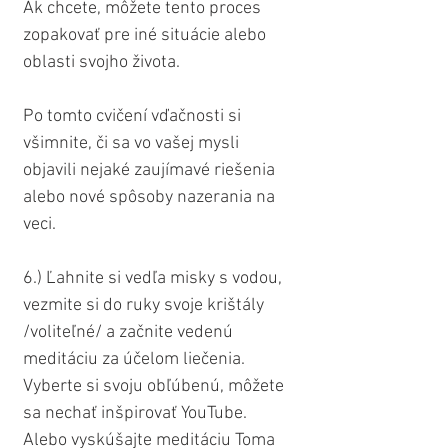
Ak chcete, môžete tento proces 
zopakovať pre iné situácie alebo 
oblasti svojho života.
Po tomto cvičení vďačnosti si 
všimnite, či sa vo vašej mysli 
objavili nejaké zaujímavé riešenia 
alebo nové spôsoby nazerania na 
veci.
6.) Ľahnite si vedľa misky s vodou, 
vezmite si do ruky svoje krištály 
/voliteľné/ a začnite vedenú 
meditáciu za účelom liečenia. 
Vyberte si svoju obľúbenú, môžete 
sa nechať inšpirovať YouTube. 
Alebo vyskúšajte meditáciu Toma 