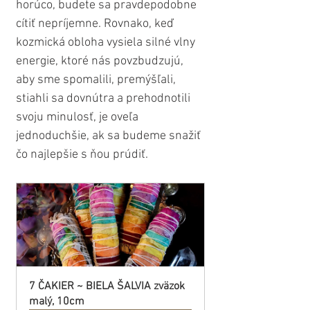
horúco, budete sa pravdepodobne 
cítiť nepríjemne. Rovnako, keď 
kozmická obloha vysiela silné vlny 
energie, ktoré nás povzbudzujú, 
aby sme spomalili, premýšľali, 
stiahli sa dovnútra a prehodnotili 
svoju minulosť, je oveľa 
jednoduchšie, ak sa budeme snažiť 
čo najlepšie s ňou prúdiť.
7 ČAKIER ~ BIELA ŠALVIA zväzok 
malý, 10cm