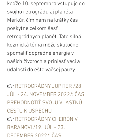
keďže 10. septembra vstupuje do 
svojho retrográdu aj planéta 
Merkúr, čím nám na krátky čas 
poskytne celkom šesť 
retrográdnych planét. Táto silná 
kozmická téma môže skutočne 
spomaliť dopredné energie v 
našich životoch a priniesť veci a 
udalosti do ešte väčšej pauzy.
👉 
RETROGRÁDNY JUPITER /28. 
JÚL - 24. NOVEMBER 2022/: ČAS 
PREHODNOTIŤ SVOJU VLASTNÚ 
CESTU K ÚSPECHU
👉 
RETROGRÁDNY CHEIRÓN V 
BARANOVI /19. JÚL - 23. 
DECEMBER 2022/: ČAS 