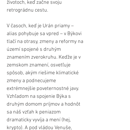
životoch, keď začne svoju 
retrográdnu cestu.
V časoch, keď je Urán priamy – 
alias pohybuje sa vpred – v Býkovi 
tlačí na otrasy, zmeny a reformy na 
území spojené s druhým 
znamením zverokruhu. Keďže je v 
zemskom znamení, osvetľuje 
spôsob, akým riešime klimatické 
zmeny a podnecujeme 
extrémnejšie poveternostné javy. 
Vzhľadom na spojenie Býka s 
druhým domom príjmov a hodnôt 
sa náš vzťah k peniazom 
dramaticky vyvíja a mení (hej, 
krypto). A pod vládou Venuše, 