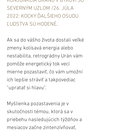
KONJUNKCIA URÁNU V BÝKOVI SO 
SEVERNÝM UZLOM /26. JÚLA 
2022: KOCKY ĎALŠIEHO OSUDU 
ĽUDSTVA SÚ HODENÉ
.
Ak sa do vášho života dostali veľké 
zmeny, kolísavá energia alebo 
nestabilita, retrográdny Urán vám 
pomôže energetický tok vecí 
mierne pozastaviť, čo vám umožní 
ich lepšie stráviť a takpovediac 
"upratať si hlavu".
Myšlienka pozastavenia je v 
skutočnosti témou, ktorá sa v 
priebehu nasledujúcich týždňov a 
mesiacov začne zintenzívňovať, 