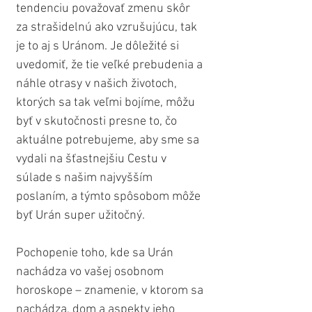
tendenciu považovať zmenu skôr 
za strašidelnú ako vzrušujúcu, tak 
je to aj s Uránom. Je dôležité si 
uvedomiť, že tie veľké prebudenia a 
náhle otrasy v našich životoch, 
ktorých sa tak veľmi bojíme, môžu 
byť v skutočnosti presne to, čo 
aktuálne potrebujeme, aby sme sa 
vydali na šťastnejšiu Cestu v 
súlade s našim najvyšším 
poslaním, a týmto spôsobom môže 
byť Urán super užitočný.
Pochopenie toho, kde sa Urán 
nachádza vo vašej osobnom 
horoskope – znamenie, v ktorom sa 
nachádza, dom a aspekty jeho 