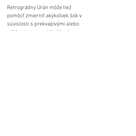
Retrográdny Urán môže tiež 
pomôcť zmierniť akýkoľvek šok v 
súvislosti s prekvapivými alebo 
náhlymi zmenami, ku ktorým 
mohlo dôjsť od začiatku roka. 
Možno dokonca zistíme, že 
začneme vidieť veci z novej 
perspektívy a väčšou jasnosťou, 
alebo veci, pri ktorých sme sa 
kedysi cítili neisto, sa teraz začnú 
cítiť trochu istejšie alebo 
upokojujúco.
Je dôležité mať na pamäti, že Urán 
neotriasa našimi životmi len tak 
bez dôvodu; robí to preto, aby nás 