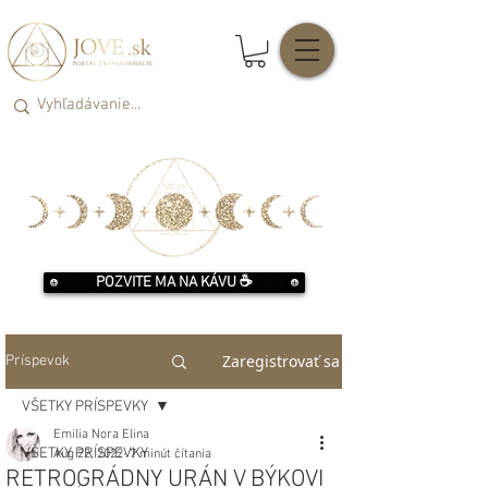
POZVITE MA NA KÁVU ☕️
Zaregistrovať sa
Príspevok
VŠETKY PRÍSPEVKY
Emilia Nora Elina
VŠETKY PRÍSPEVKY
Aug 22, 2022
7 minút čítania
RETROGRÁDNY URÁN V BÝKOVI