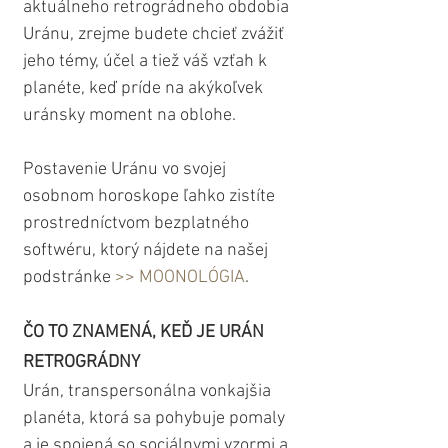
aktuálneho retrográdneho obdobia 
Uránu, zrejme budete chcieť zvážiť 
jeho témy, účel a tiež váš vzťah k 
planéte, keď príde na akýkoľvek 
uránsky moment na oblohe.
Postavenie Uránu vo svojej 
osobnom horoskope ľahko zistíte 
prostredníctvom bezplatného 
softwéru, ktorý nájdete na našej 
podstránke 
>> MOONOLÓGIA
.
ČO TO ZNAMENÁ, KEĎ JE URÁN 
RETROGRÁDNY
Urán, transpersonálna vonkajšia 
planéta, ktorá sa pohybuje pomaly 
a je spojená so sociálnymi vzormi a 