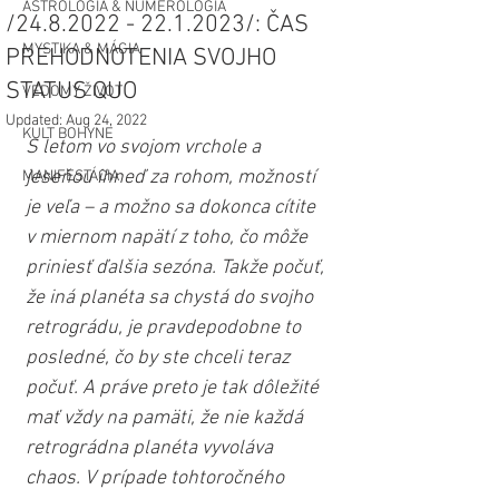
ASTROLÓGIA & NUMEROLÓGIA
/24.8.2022 - 22.1.2023/: ČAS
MYSTIKA & MÁGIA
PREHODNOTENIA SVOJHO
STATUS QUO
VEDOMÝ ŽIVOT
Updated:
Aug 24, 2022
KULT BOHYNE
S letom vo svojom vrchole a 
jeseňou ihneď za rohom, možností 
MANIFESTÁCIA
je veľa – a možno sa dokonca cítite 
v miernom napätí z toho, čo môže 
priniesť ďalšia sezóna. Takže počuť, 
že iná planéta sa chystá do svojho 
retrográdu, je pravdepodobne to 
posledné, čo by ste chceli teraz 
počuť. A práve preto je tak dôležité 
mať vždy na pamäti, že nie každá 
retrográdna planéta vyvoláva 
chaos. V prípade tohtoročného 