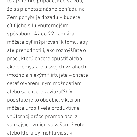
to aj v tomto prípade, keď sa zdá, 
že sa planéta z nášho pohľadu na 
Zem pohybuje dozadu – budete 
cítiť jeho silu vnútornejším 
spôsobom. Až do 22. januára 
môžete byť inšpirovaní k tomu, aby 
ste prehodnotili, ako rozmýšľate o 
práci, ktorú chcete opustiť alebo 
ako premýšľate o svojich vzťahoch 
(možno s niekým flirtujete – chcete 
ostať otvorení iným možnostiam 
alebo sa chcete zaviazať?). V 
podstate je to obdobie, v ktorom 
môžete urobiť veľa produktívnej 
vnútornej práce prameniacej z 
vonkajších zmien vo vašom živote 
alebo ktorá by mohla viesť k 