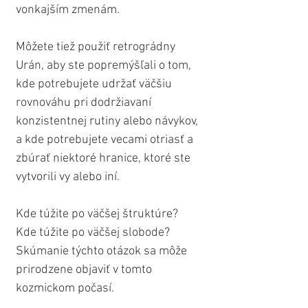
vonkajším zmenám.
Môžete tiež použiť retrográdny 
Urán, aby ste popremýšľali o tom, 
kde potrebujete udržať väčšiu 
rovnováhu pri dodržiavaní 
konzistentnej rutiny alebo návykov, 
a kde potrebujete vecami otriasť a 
zbúrať niektoré hranice, ktoré ste 
vytvorili vy alebo iní.
Kde túžite po väčšej štruktúre? 
Kde túžite po väčšej slobode? 
Skúmanie týchto otázok sa môže 
prirodzene objaviť v tomto 
kozmickom počasí.