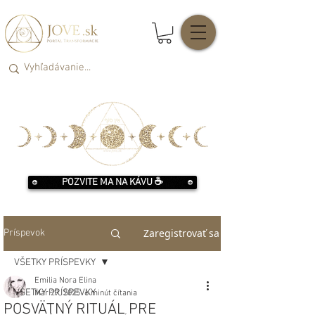
POZVITE MA NA KÁVU ☕️
Zaregistrovať sa
Príspevok
VŠETKY PRÍSPEVKY
Emilia Nora Elina
VŠETKY PRÍSPEVKY
Mar 27, 2025
6 minút čítania
POSVÄTNÝ RITUÁL PRE