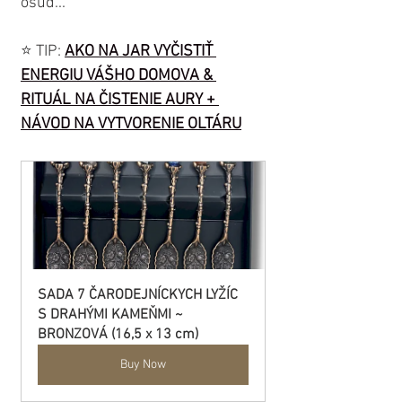
osud...
⭐️ TIP: 
AKO NA JAR VYČISTIŤ 
ENERGIU VÁŠHO DOMOVA & 
RITUÁL NA ČISTENIE AURY + 
NÁVOD NA VYTVORENIE OLTÁRU
SADA 7 ČARODEJNÍCKYCH LYŽÍC 
S DRAHÝMI KAMEŇMI ~ 
BRONZOVÁ (16,5 x 13 cm)
Buy Now