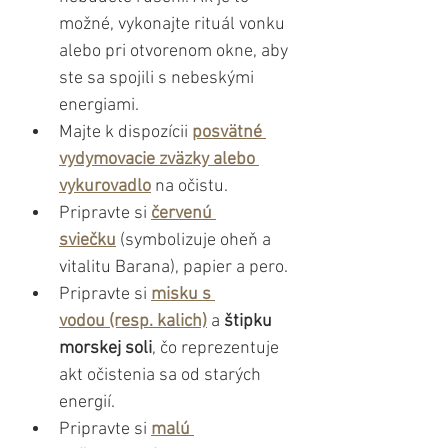
možné, vykonajte rituál vonku 
alebo pri otvorenom okne, aby 
ste sa spojili s nebeskými 
energiami.
Majte k dispozícii 
posvätné 
vydymovacie zväzky alebo 
vykurovadlo
 na očistu.
Pripravte si 
červenú 
sviečku
 (symbolizuje oheň a 
vitalitu Barana), papier a pero.
Pripravte si 
misku s 
vodou (resp. kalich)
 a 
štipku 
morskej soli
, čo reprezentuje 
akt očistenia sa od starých 
energií.
Pripravte si 
malú 