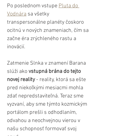
Po poslednom vstupe 
Pluta do 
Vodnára
 sa všetky 
transpersonálne planéty čoskoro 
ocitnú v nových znameniach, čím sa 
začne éra zrýchleného rastu a 
inovácií. 
Zatmenie Slnka v znamení Barana 
slúži ako 
vstupná brána do tejto 
novej reality
 - reality, ktorá sa ešte 
pred niekoľkými mesiacmi mohla 
zdať nepredstaviteľná. Teraz sme 
vyzvaní, aby sme týmto kozmickým 
portálom prešli s odhodlaním, 
odvahou a neochvejnou vierou v 
našu schopnosť formovať svoj 