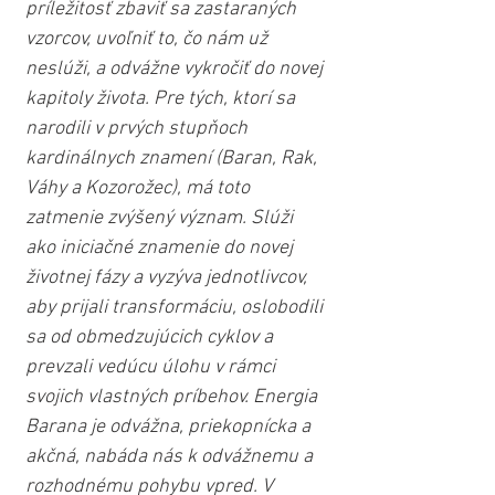
príležitosť zbaviť sa zastaraných 
vzorcov, uvoľniť to, čo nám už 
neslúži, a odvážne vykročiť do novej 
kapitoly života. Pre tých, ktorí sa 
narodili v prvých stupňoch 
kardinálnych znamení (Baran, Rak, 
Váhy a Kozorožec), má toto 
zatmenie zvýšený význam. Slúži 
ako iniciačné znamenie do novej 
životnej fázy a vyzýva jednotlivcov, 
aby prijali transformáciu, oslobodili 
sa od obmedzujúcich cyklov a 
prevzali vedúcu úlohu v rámci 
svojich vlastných príbehov. Energia 
Barana je odvážna, priekopnícka a 
akčná, nabáda nás k odvážnemu a 
rozhodnému pohybu vpred. V 