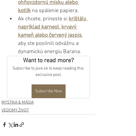
ohňovzdornú misku alebo 
kotlík
na spálenie papiera.
Ak chcete, prineste si 
krištály, 
napríklad karneol, krvavý 
kameň alebo červený jaspis
, 
aby ste posilnili odvážnu a 
dynamickú energiu Barana.
Want to read more?
Subscribe to jove.sk to keep reading this 
exclusive post.
Subscribe Now
MYSTIKA & MÁGIA
VEDOMÝ ŽIVOT