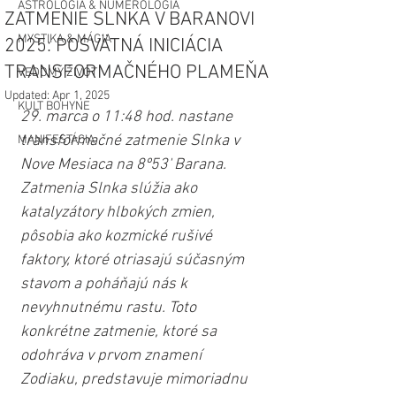
ASTROLÓGIA & NUMEROLÓGIA
ZATMENIE SLNKA V BARANOVI
MYSTIKA & MÁGIA
2025: POSVÄTNÁ INICIÁCIA
TRANSFORMAČNÉHO PLAMEŇA
VEDOMÝ ŽIVOT
Updated:
Apr 1, 2025
KULT BOHYNE
29. marca o 11:48 hod. nastane 
transformačné zatmenie Slnka v 
MANIFESTÁCIA
Nove Mesiaca na 8º53' Barana. 
Zatmenia Slnka slúžia ako 
katalyzátory hlbokých zmien, 
pôsobia ako kozmické rušivé 
faktory, ktoré otriasajú súčasným 
stavom a poháňajú nás k 
nevyhnutnému rastu. Toto 
konkrétne zatmenie, ktoré sa 
odohráva v prvom znamení 
Zodiaku, predstavuje mimoriadnu 