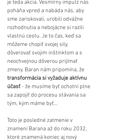
je teda akcia. Vesmírny impulz nás 
poháňa vpred a nabáda nás, aby 
sme zariskovali, urobili odvážne 
rozhodnutia a nebojácne si razili 
vlastnú cestu. Je to čas, keď sa 
môžeme chopiť svojej sily, 
dôverovať svojim inštinktom a s 
neochvejnou dôverou prijímať 
zmeny. Baran nám pripomína, že 
transformácia si vyžaduje aktívnu 
účasť 
- že musíme byť ochotní plne 
sa zapojiť do procesu stávania sa 
tým, kým máme byť...
Toto je posledné zatmenie v 
znamení Barana až do roku 2032, 
ktoré znamená koniec aj nový 