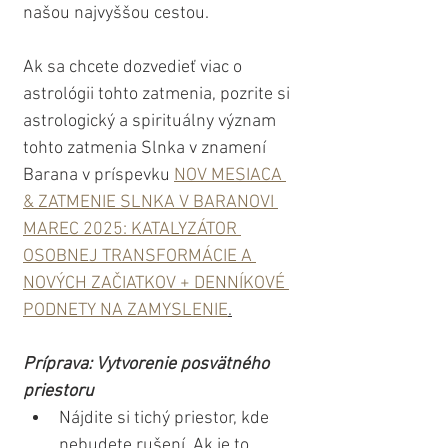
našou najvyššou cestou.
Ak sa chcete dozvedieť viac o 
astrológii tohto zatmenia, pozrite si 
astrologický a spirituálny význam 
tohto zatmenia Slnka v znamení 
Barana v príspevku 
NOV MESIACA 
& ZATMENIE SLNKA V BARANOVI 
MAREC 2025: KATALYZÁTOR 
OSOBNEJ TRANSFORMÁCIE A 
NOVÝCH ZAČIATKOV + DENNÍKOVÉ 
PODNETY NA ZAMYSLENIE
.
Príprava:
Vytvorenie posvätného 
priestoru
Nájdite si tichý priestor, kde 
nebudete rušení. Ak je to 