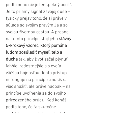
podľa neho nie je len „pekný pocit“. 
Je to priamy signál z tvojej duše – 
fyzický prejav toho, že si práve v 
súlade so svojím pravým Ja a so 
svojou životnou cestou. A presne 
na tomto princípe stojí jeho 
slávny 
5-krokový vzorec, ktorý pomáha 
ľuďom zosúladiť myseľ, telo a 
ducha
 tak, aby život začal plynúť 
ľahšie, radostnejšie a s oveľa 
väčšou hojnosťou. Tento prístup 
nefunguje na princípe „musíš sa 
viac snažiť“, ale práve naopak – na 
princípe uvoľnenia sa do svojho 
prirodzeného prúdu. Keď konáš 
podľa toho, čo ťa skutočne 