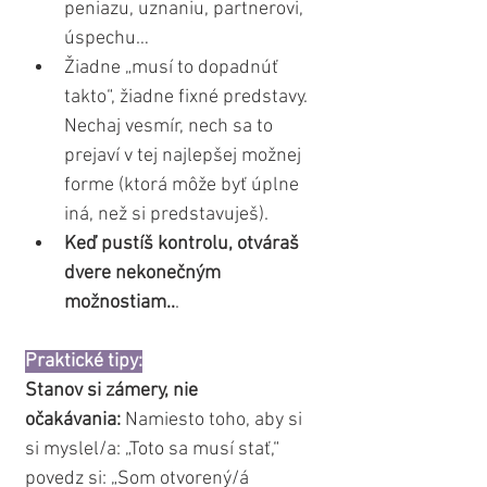
peniazu, uznaniu, partnerovi, 
úspechu…
Žiadne „musí to dopadnúť 
takto“, žiadne fixné predstavy. 
Nechaj vesmír, nech sa to 
prejaví v tej najlepšej možnej 
forme (ktorá môže byť úplne 
iná, než si predstavuješ).
Keď pustíš kontrolu, otváraš 
dvere nekonečným 
možnostiam..
.
Praktické tipy:
Stanov si zámery, nie 
očakávania:
 Namiesto toho, aby si 
si myslel/a: „Toto sa musí stať,“ 
povedz si: „Som otvorený/á 