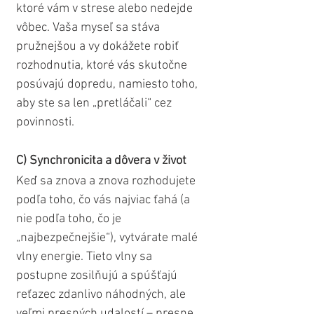
ktoré vám v strese alebo nedejde 
vôbec. Vaša myseľ sa stáva 
pružnejšou a vy dokážete robiť 
rozhodnutia, ktoré vás skutočne 
posúvajú dopredu, namiesto toho, 
aby ste sa len „pretláčali“ cez 
povinnosti.
C) Synchronicita a dôvera v život
Keď sa znova a znova rozhodujete 
podľa toho, čo vás najviac ťahá (a 
nie podľa toho, čo je 
„najbezpečnejšie“), vytvárate malé 
vlny energie. Tieto vlny sa 
postupne zosilňujú a spúšťajú 
reťazec zdanlivo náhodných, ale 
veľmi presných udalostí – presne 