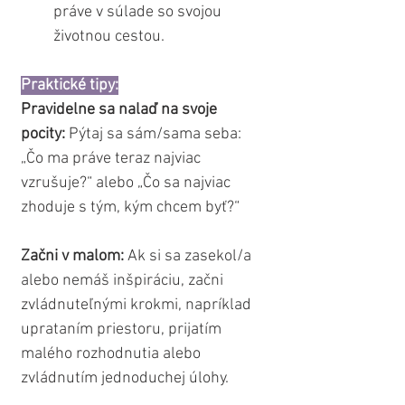
práve v súlade so svojou 
životnou cestou.
Praktické tipy:
Pravidelne sa nalaď na svoje 
pocity:
 Pýtaj sa sám/sama seba: 
„Čo ma práve teraz najviac 
vzrušuje?“ alebo „Čo sa najviac 
zhoduje s tým, kým chcem byť?“
Začni v malom:
 Ak si sa zasekol/a 
alebo nemáš inšpiráciu, začni 
zvládnuteľnými krokmi, napríklad 
uprataním priestoru, prijatím 
malého rozhodnutia alebo 
zvládnutím jednoduchej úlohy.