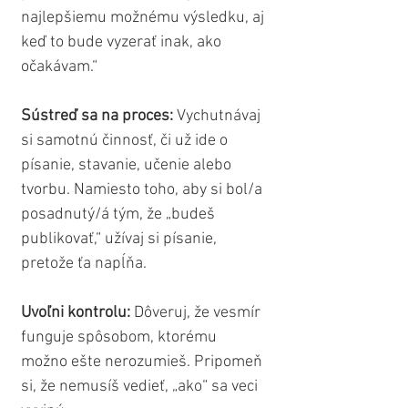
najlepšiemu možnému výsledku, aj 
keď to bude vyzerať inak, ako 
očakávam.“
Sústreď sa na proces:
 Vychutnávaj 
si samotnú činnosť, či už ide o 
písanie, stavanie, učenie alebo 
tvorbu. Namiesto toho, aby si bol/a 
posadnutý/á tým, že „budeš 
publikovať,“ užívaj si písanie, 
pretože ťa napĺňa.
Uvoľni kontrolu:
 Dôveruj, že vesmír 
funguje spôsobom, ktorému 
možno ešte nerozumieš. Pripomeň 
si, že nemusíš vedieť, „ako“ sa veci 