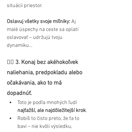
situácii priestor.
Oslavuj všetky svoje míľniky:
 Aj 
malé úspechy na ceste sa oplatí 
oslavovať – udržujú tvoju 
dynamiku...
👉🏼 3. Konaj bez akéhokoľvek 
naliehania, predpokladu alebo 
očakávania, ako to má 
dopadnúť.
Toto je podľa mnohých ľudí 
najťažší, ale najdôležitejší krok
.
Robíš to čisto preto, že ťa to 
baví – nie kvôli výsledku, 