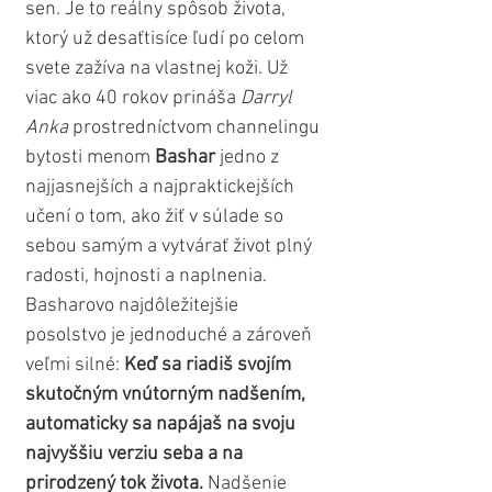
sen. Je to reálny spôsob života, 
ktorý už desaťtisíce ľudí po celom 
svete zažíva na vlastnej koži. Už 
viac ako 40 rokov prináša
 Darryl 
Anka
 prostredníctvom channelingu 
bytosti menom 
Bashar
 jedno z 
najjasnejších a najpraktickejších 
učení o tom, ako žiť v súlade so 
sebou samým a vytvárať život plný 
radosti, hojnosti a naplnenia. 
Basharovo najdôležitejšie 
posolstvo je jednoduché a zároveň 
veľmi silné: 
Keď sa riadiš svojím 
skutočným vnútorným nadšením, 
automaticky sa napájaš na svoju 
najvyššiu verziu seba a na 
prirodzený tok života. 
Nadšenie 