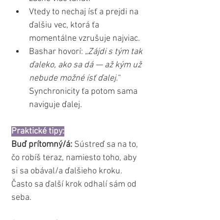
Vtedy to nechaj ísť a prejdi na 
ďalšiu vec, ktorá ťa 
momentálne vzrušuje najviac.
Bashar hovorí: „
Zájdi s tým tak 
ďaleko, ako sa dá — až kým už 
nebude možné ísť ďalej.
“ 
Synchronicity ťa potom sama 
naviguje ďalej.
Praktické tipy:
Buď prítomný/á:
 Sústreď sa na to, 
čo robíš teraz, namiesto toho, aby 
si sa obával/a ďalšieho kroku. 
Často sa ďalší krok odhalí sám od 
seba.