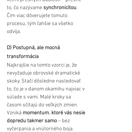
to, čo nazývame 
synchronicitou
. 
Čím viac dôverujete tomuto 
procesu, tým ľahšie sa všetko 
odvíja.
D) Postupná, ale mocná 
transformácia
Najkrajšie na tomto vzorci je, že 
nevyžaduje obrovské dramatické 
skoky. Stačí dôsledne nasledovať 
to, čo je v danom okamihu najviac v 
súlade s vami. Malé kroky sa 
časom sčítajú do veľkých zmien. 
Vzniká 
momentum
, 
ktoré vás nesie 
dopredu takmer samo
 – bez 
vyčerpania a vnútorného boja.