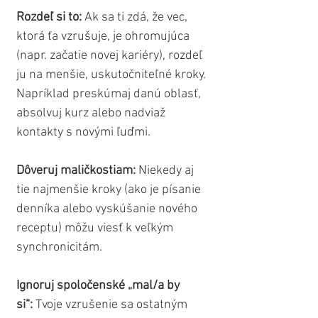
Rozdeľ si to:
 Ak sa ti zdá, že vec, 
ktorá ťa vzrušuje, je ohromujúca 
(napr. začatie novej kariéry), rozdeľ 
ju na menšie, uskutočniteľné kroky. 
Napríklad preskúmaj danú oblasť, 
absolvuj kurz alebo nadviaž 
kontakty s novými ľuďmi.
Dôveruj maličkostiam:
 Niekedy aj 
tie najmenšie kroky (ako je písanie 
denníka alebo vyskúšanie nového 
receptu) môžu viesť k veľkým 
synchronicitám.
Ignoruj spoločenské „mal/a by 
si“:
 Tvoje vzrušenie sa ostatným 