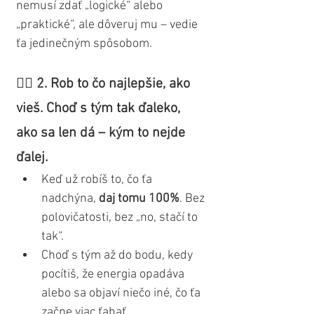
nemusí zdať „logické“ alebo 
„praktické“, ale dôveruj mu – vedie 
ťa jedinečným spôsobom.
👉🏼 2. Rob to čo najlepšie, ako 
vieš. Choď s tým tak ďaleko, 
ako sa len dá – kým to nejde 
ďalej.
Keď už robíš to, čo ťa 
nadchýna, 
daj tomu 100%
. Bez 
polovičatosti, bez „no, stačí to 
tak“.
Choď s tým až do bodu, kedy 
pocítiš, že energia opadáva 
alebo sa objaví niečo iné, čo ťa 
začne viac ťahať.