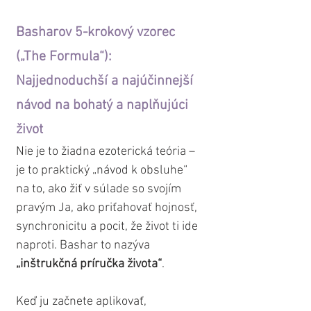
Basharov 5-krokový vzorec 
(„The Formula“): 
Najjednoduchší a najúčinnejší 
návod na bohatý a naplňujúci 
život
Nie je to žiadna ezoterická teória – 
je to praktický „návod k obsluhe“ 
na to, ako žiť v súlade so svojím 
pravým Ja, ako priťahovať hojnosť, 
synchronicitu a pocit, že život ti ide 
naproti. Bashar to nazýva 
„inštrukčná príručka života“
. 
Keď ju začnete aplikovať, 