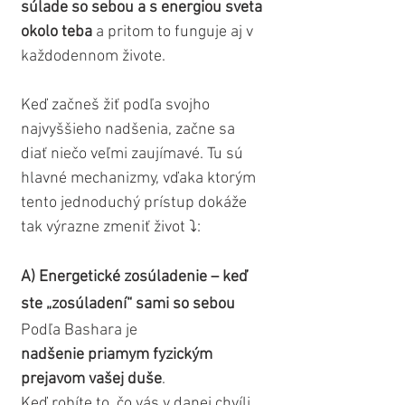
súlade so sebou a s energiou sveta 
okolo teba
 a pritom to funguje aj v 
každodennom živote.
Keď začneš žiť podľa svojho 
najvyššieho nadšenia, začne sa 
diať niečo veľmi zaujímavé. Tu sú 
hlavné mechanizmy, vďaka ktorým 
tento jednoduchý prístup dokáže 
tak výrazne zmeniť život ⤵️:
A) Energetické zosúladenie – keď 
ste „zosúladení“ sami so sebou
Podľa Bashara je 
nadšenie
priamym fyzickým 
prejavom vašej duše
. 
Keď robíte to, čo vás v danej chvíli 