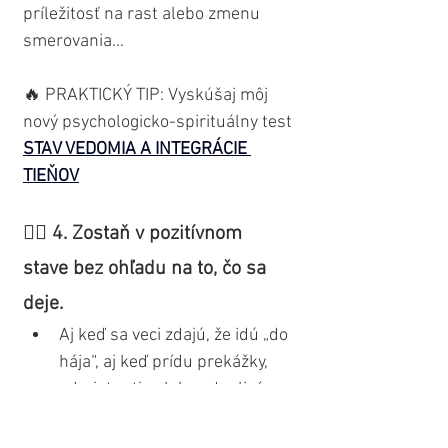
príležitosť na rast alebo zmenu 
smerovania...
🔥 PRAKTICKÝ TIP: Vyskúšaj môj 
nový psychologicko-spirituálny test 
STAV VEDOMIA A INTEGRÁCIE 
TIEŇOV
👉🏼 4. Zostaň v pozitívnom 
stave bez ohľadu na to, čo sa 
deje.
Aj keď sa veci zdajú, že idú „do 
hája“, aj keď prídu prekážky, 
odmietnutia alebo zdanlivé 
neúspechy – ty si vyberieš 
zostať v stave radosti, 