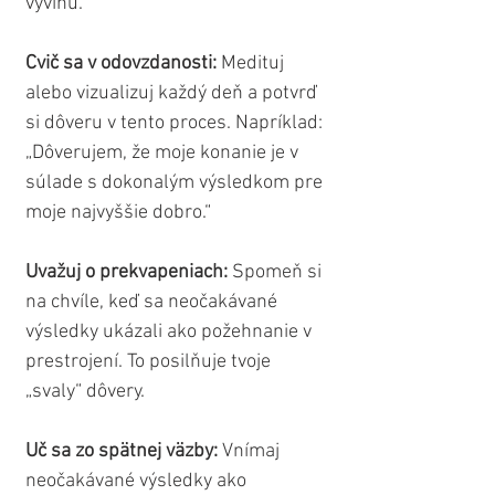
vyvinú.
Cvič sa v odovzdanosti:
 Medituj 
alebo vizualizuj každý deň a potvrď 
si dôveru v tento proces. Napríklad: 
„Dôverujem, že moje konanie je v 
súlade s dokonalým výsledkom pre 
moje najvyššie dobro.“
Uvažuj o prekvapeniach:
 Spomeň si 
na chvíle, keď sa neočakávané 
výsledky ukázali ako požehnanie v 
prestrojení. To posilňuje tvoje 
„svaly“ dôvery.
Uč sa zo spätnej väzby:
 Vnímaj 
neočakávané výsledky ako 