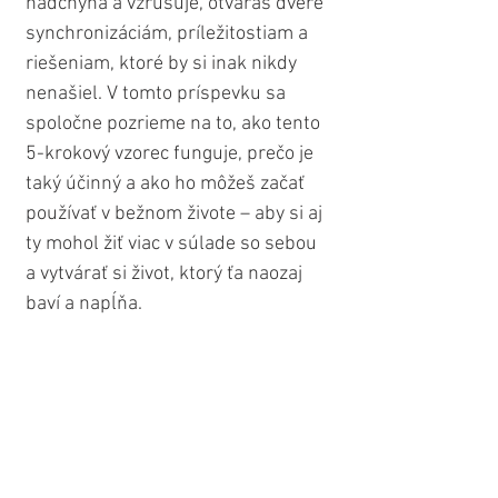
nadchýna a vzrušuje, otváraš dvere 
synchronizáciám, príležitostiam a 
riešeniam, ktoré by si inak nikdy 
nenašiel. V tomto príspevku sa 
spoločne pozrieme na to, ako tento 
5-krokový vzorec funguje, prečo je 
taký účinný a ako ho môžeš začať 
používať v bežnom živote – aby si aj 
ty mohol žiť viac v súlade so sebou 
a vytvárať si život, ktorý ťa naozaj 
baví a napĺňa.