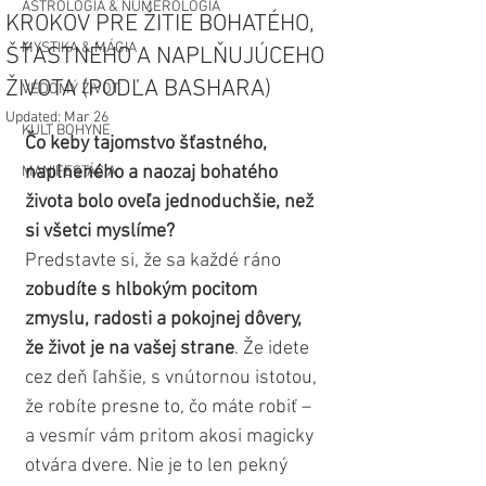
ASTROLÓGIA & NUMEROLÓGIA
KROKOV PRE ŽITIE BOHATÉHO,
MYSTIKA & MÁGIA
ŠŤASTNÉHO A NAPLŇUJÚCEHO
ŽIVOTA (PODĽA BASHARA)
VEDOMÝ ŽIVOT
Updated:
Mar 26
KULT BOHYNE
Čo keby tajomstvo šťastného, 
naplneného a naozaj bohatého 
MANIFESTÁCIA
života bolo oveľa jednoduchšie, než 
si všetci myslíme?
Predstavte si, že sa každé ráno 
zobudíte s hlbokým pocitom 
zmyslu, radosti a pokojnej dôvery, 
že život je na vašej strane
. Že idete 
cez deň ľahšie, s vnútornou istotou, 
že robíte presne to, čo máte robiť – 
a vesmír vám pritom akosi magicky 
otvára dvere. Nie je to len pekný 