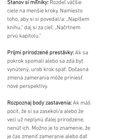
Stanov si míľniky:
 Rozdeľ väčšie 
ciele na menšie kroky. Namiesto 
toho, aby si si povedal/a: „Napíšem 
knihu,“ daj si za cieľ: „Načrtnem 
prvú kapitolu.“
Prijmi prirodzené prestávky:
 Ak sa 
pokrok spomalí alebo sa zdá byť 
vynútený, urob krok späť. Dočasná 
zmena zamerania môže priniesť 
nové perspektívy.
Rozpoznaj body zastavenia:
 Ak máš 
pocit, že si sa zasekol/a alebo že 
veci už neplynú ďalej prirodzene, 
nenúť ich. Možno je to znamenie, že 
je čas zmeniť zameranie alebo dať 