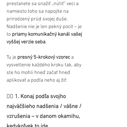
prestanete sa snažiť „nútiť“ veci a 
namiesto toho sa napojíte na 
prirodzený prúd svojej duše. 
Nadšenie nie je len pekný pocit – je 
to 
priamy komunikačný kanál vašej 
vyššej verzie seba
.
Tu je 
presný 5-krokový vzorec
 a 
vysvetlenie každého kroku tak, aby 
ste ho mohli hneď začať hneď 
aplikovať a podľa neho aj žiť:
👉🏼 1. Konaj podľa svojho 
najväčšieho nadšenia / vášne / 
vzrušenia – v danom okamihu, 
kedykoľvek to ide.