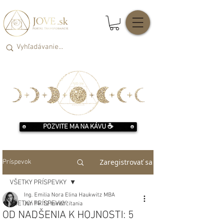
POZVITE MA NA KÁVU ☕️
Zaregistrovať sa
Príspevok
VŠETKY PRÍSPEVKY
Ing. Emilia Nora Elina Haukwitz MBA
VŠETKY PRÍSPEVKY
Jan 14
12 minút čítania
OD NADŠENIA K HOJNOSTI: 5