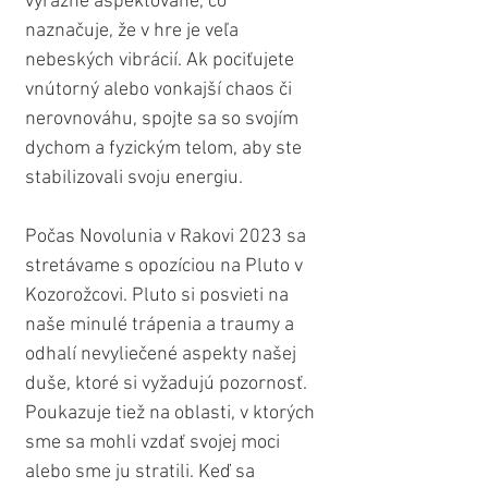
výrazne aspektované, čo 
naznačuje, že v hre je veľa 
nebeských vibrácií. Ak pociťujete 
vnútorný alebo vonkajší chaos či 
nerovnováhu, spojte sa so svojím 
dychom a fyzickým telom, aby ste 
stabilizovali svoju energiu.
Počas Novolunia v Rakovi 2023 sa 
stretávame s opozíciou na Pluto v 
Kozorožcovi. Pluto si posvieti na 
naše minulé trápenia a traumy a 
odhalí nevyliečené aspekty našej 
duše, ktoré si vyžadujú pozornosť. 
Poukazuje tiež na oblasti, v ktorých 
sme sa mohli vzdať svojej moci 
alebo sme ju stratili. Keď sa 