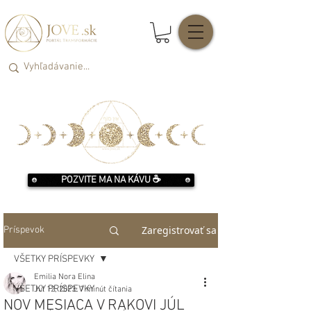
POZVITE MA NA KÁVU ☕️
Zaregistrovať sa
Príspevok
VŠETKY PRÍSPEVKY
Emilia Nora Elina
VŠETKY PRÍSPEVKY
Jul 12, 2023
7 minút čítania
NOV MESIACA V RAKOVI JÚL