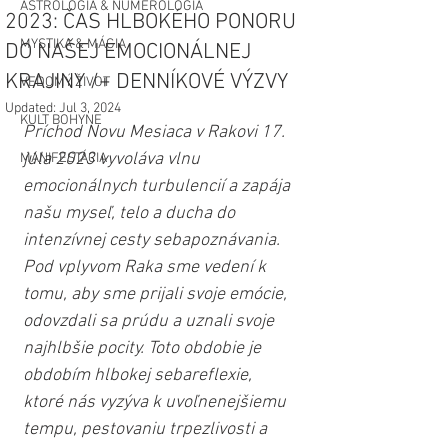
ASTROLÓGIA & NUMEROLÓGIA
2023: ČAS HLBOKÉHO PONORU
MYSTIKA & MÁGIA
DO NAŠEJ EMOCIONÁLNEJ
KRAJINY /+ DENNÍKOVÉ VÝZVY
VEDOMÝ ŽIVOT
Updated:
Jul 3, 2024
KULT BOHYNE
Príchod Novu Mesiaca v Rakovi 17. 
júla 2023 vyvoláva vlnu 
MANIFESTÁCIA
emocionálnych turbulencií a zapája 
našu myseľ, telo a ducha do 
intenzívnej cesty sebapoznávania. 
Pod vplyvom Raka sme vedení k 
tomu, aby sme prijali svoje emócie, 
odovzdali sa prúdu a uznali svoje 
najhlbšie pocity. Toto obdobie je 
obdobím hlbokej sebareflexie, 
ktoré nás vyzýva k uvoľnenejšiemu 
tempu, pestovaniu trpezlivosti a 