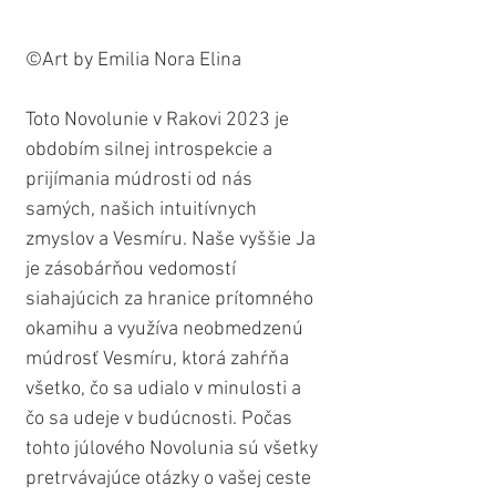
©Art by Emilia Nora Elina
Toto Novolunie v Rakovi 2023 je 
obdobím silnej introspekcie a 
prijímania múdrosti od nás 
samých, našich intuitívnych 
zmyslov a Vesmíru. Naše vyššie Ja 
je zásobárňou vedomostí 
siahajúcich za hranice prítomného 
okamihu a využíva neobmedzenú 
múdrosť Vesmíru, ktorá zahŕňa 
všetko, čo sa udialo v minulosti a 
čo sa udeje v budúcnosti. Počas 
tohto júlového Novolunia sú všetky 
pretrvávajúce otázky o vašej ceste 