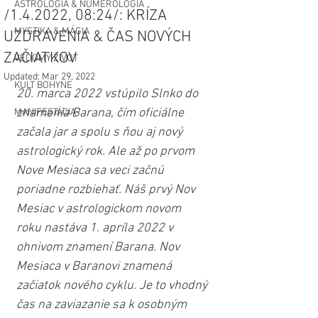
ASTROLÓGIA & NUMEROLÓGIA
/1.4.2022, 08:24/: KRÍZA
MYSTIKA & MÁGIA
UZDRAVENIA & ČAS NOVÝCH
ZAČIATKOV
VEDOMÝ ŽIVOT
Updated:
Mar 29, 2022
KULT BOHYNE
20. marca 2022 vstúpilo Slnko do 
znamenia Barana, čím oficiálne 
MANIFESTÁCIA
začala jar a spolu s ňou aj nový 
astrologický rok. Ale až po prvom 
Nove Mesiaca sa veci začnú 
poriadne rozbiehať. Náš prvý Nov 
Mesiac v astrologickom novom 
roku nastáva 1. apríla 2022 v 
ohnivom znamení Barana. Nov 
Mesiaca v Baranovi znamená 
začiatok nového cyklu. Je to vhodný 
čas na zaviazanie sa k osobným 