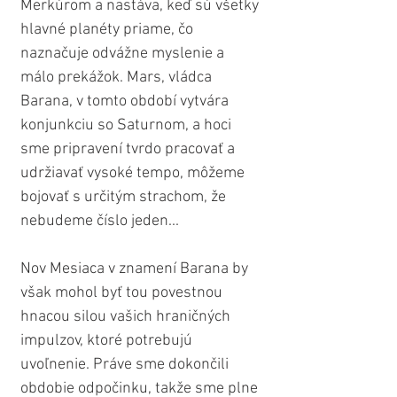
Merkúrom a nastáva, keď sú všetky 
hlavné planéty priame, čo 
naznačuje odvážne myslenie a 
málo prekážok. Mars, vládca 
Barana, v tomto období vytvára 
konjunkciu so Saturnom, a hoci 
sme pripravení tvrdo pracovať a 
udržiavať vysoké tempo, môžeme 
bojovať s určitým strachom, že 
nebudeme číslo jeden...
Nov Mesiaca v znamení Barana by 
však mohol byť tou povestnou 
hnacou silou vašich hraničných 
impulzov, ktoré potrebujú 
uvoľnenie. Práve sme dokončili 
obdobie odpočinku, takže sme plne 