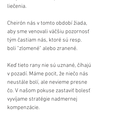
liečenia.
Cheirón nás v tomto období žiada, 
aby sme venovali väčšiu pozornosť 
tým častiam nás, ktoré sú resp. 
boli "zlomené" alebo zranené.
Keď tieto rany nie sú uznané, číhajú 
v pozadí. Máme pocit, že niečo nás 
neustále bolí, ale nevieme presne 
čo. V našom pokuse zastaviť bolesť 
vyvíjame stratégie nadmernej 
kompenzácie.
Ak nás napríklad bolí chrbát, 
môžeme vyskúšať všetky druhy 