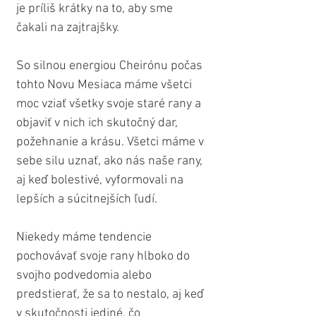
je príliš krátky na to, aby sme 
čakali na zajtrajšky.
So silnou energiou Cheirónu počas 
tohto Novu Mesiaca máme všetci 
moc vziať všetky svoje staré rany a 
objaviť v nich ich skutočný dar, 
požehnanie a krásu. Všetci máme v 
sebe silu uznať, ako nás naše rany, 
aj keď bolestivé, vyformovali na 
lepších a súcitnejších ľudí.
Niekedy máme tendencie 
pochovávať svoje rany hlboko do 
svojho podvedomia alebo 
predstierať, že sa to nestalo, aj keď 
v skutočnosti jediné, čo 