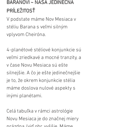
BARANOVI ~ NAŠA JEDINEČNÁ 
PRÍLEŽITOSŤ 
V podstate máme Nov Mesiaca v 
stéliu Barana s veľmi silným 
vplyvom Cheiróna.
4-planétové stéliové konjunkcie sú 
veľmi zriedkavé a mocné tranzity, a 
v čase Novu Mesiaca sú ešte 
silnejšie. A čo je ešte jedinečnejšie 
je to, že okrem konjunkcie stélia 
máme doslova nulové aspekty s 
inými planétami.
Celá tabuľka v rámci astrológie 
Novu Mesiaca je do značnej miery 
prázdna /viď obr. vyššie. Máme 