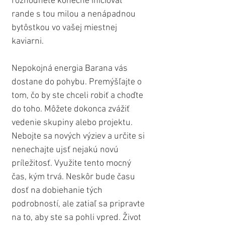
rozhodnete konečne iniciovať 
rande s tou milou a nenápadnou 
bytôstkou vo vašej miestnej 
kaviarni.
Nepokojná energia Barana vás 
dostane do pohybu. Premýšľajte o 
tom, čo by ste chceli robiť a choďte 
do toho. Môžete dokonca zvážiť 
vedenie skupiny alebo projektu. 
Nebojte sa nových výziev a určite si 
nenechajte ujsť nejakú novú 
príležitosť. Využite tento mocný 
čas, kým trvá. Neskôr bude času 
dosť na dobiehanie tých 
podrobností, ale zatiaľ sa pripravte 
na to, aby ste sa pohli vpred. Život 