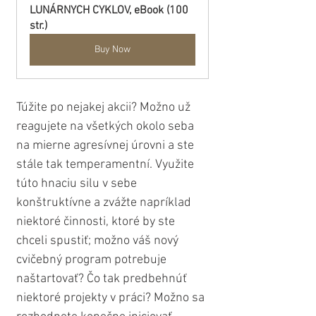
LUNÁRNYCH CYKLOV, eBook (100 
str.)
Buy Now
Túžite po nejakej akcii? Možno už 
reagujete na všetkých okolo seba 
na mierne agresívnej úrovni a ste 
stále tak temperamentní. Využite 
túto hnaciu silu v sebe 
konštruktívne a zvážte napríklad 
niektoré činnosti, ktoré by ste 
chceli spustiť; možno váš nový 
cvičebný program potrebuje 
naštartovať? Čo tak predbehnúť 
niektoré projekty v práci? Možno sa 