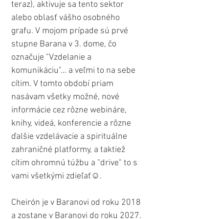
teraz), aktivuje sa tento sektor 
alebo oblasť vášho osobného 
grafu. V mojom prípade sú prvé 
stupne Barana v 3. dome, čo 
označuje "Vzdelanie a 
komunikáciu"... a veľmi to na sebe 
cítim. V tomto období priam 
nasávam všetky možné, nové 
informácie cez rôzne webináre, 
knihy, videá, konferencie a rôzne 
ďalšie vzdelávacie a spirituálne 
zahraničné platformy, a taktiež 
cítim ohromnú túžbu a "drive" to s 
vami všetkými zdieľať☺️.
Cheirón je v Baranovi od roku 2018 
a zostane v Baranovi do roku 2027. 