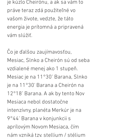
je kúzlo Cheirónu, a ak sa vám to 
práve teraz zdá použiteľné vo 
vašom živote, vedzte, že táto 
energia je prítomná a pripravená 
vám slúžiť.
Čo je ďalšou zaujímavosťou, 
Mesiac, Slnko a Cheirón sú od seba 
vzdialené menej ako 1 stupeň. 
Mesiac je na 11°30’ Barana, Slnko 
je na 11°30' Barana a Cheirón na 
12°18’ Barana. A ak by tento Nov 
Mesiaca nebol dostatočne 
intenzívny, planéta Merkúr je na 
9°44‘ Barana v konjunkcii s 
aprílovým Novom Mesiaca, čím 
nám vzniká tzv. stellium / stélium 