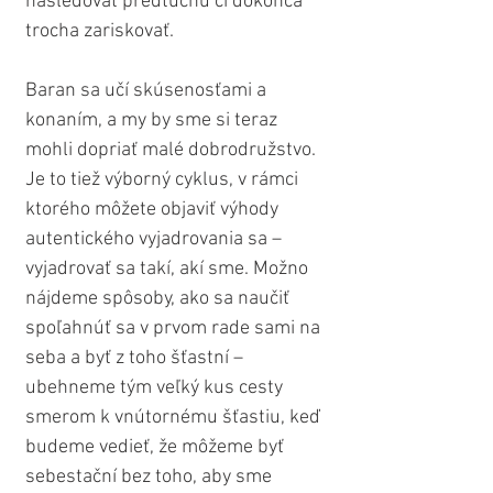
nasledovať predtuchu či dokonca 
trocha zariskovať.
Baran sa učí skúsenosťami a 
konaním, a my by sme si teraz 
mohli dopriať malé dobrodružstvo. 
Je to tiež výborný cyklus, v rámci 
ktorého môžete objaviť výhody 
autentického vyjadrovania sa – 
vyjadrovať sa takí, akí sme. Možno 
nájdeme spôsoby, ako sa naučiť 
spoľahnúť sa v prvom rade sami na 
seba a byť z toho šťastní – 
ubehneme tým veľký kus cesty 
smerom k vnútornému šťastiu, keď 
budeme vedieť, že môžeme byť 
sebestační bez toho, aby sme 