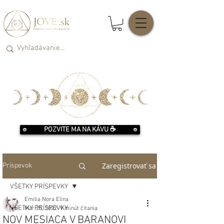
POZVITE MA NA KÁVU ☕️
Zaregistrovať sa
Príspevok
VŠETKY PRÍSPEVKY
Emilia Nora Elina
VŠETKY PRÍSPEVKY
Mar 25, 2022
9 minút čítania
NOV MESIACA V BARANOVI