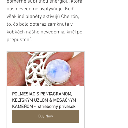
pomerne subtilnou energiou, ktorá 
nás nevedome ovplyvňuje. Keď 
však iné planéty aktivujú Cheirón, 
to, čo bolo doteraz zamknuté v 
kobkách nášho nevedomia, kričí po 
prepustení.
POLMESIAC S PENTAGRAMOM, 
KELTSKÝM UZLOM & MESAČNÝM 
KAMEŇOM ~ strieborný prívesok
Buy Now