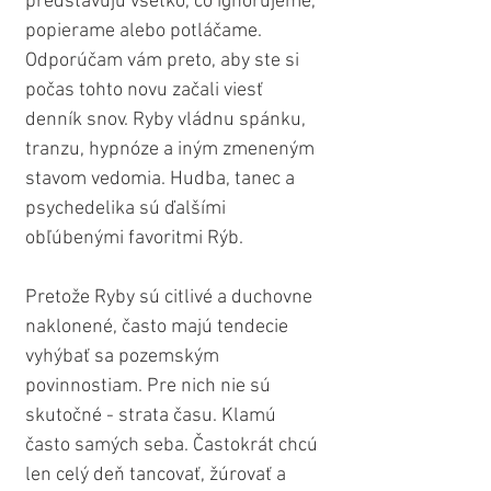
predstavujú všetko, čo ignorujeme, 
popierame alebo potláčame. 
Odporúčam vám preto, aby ste si 
počas tohto novu začali viesť 
denník snov. Ryby vládnu spánku, 
tranzu, hypnóze a iným zmeneným 
stavom vedomia. Hudba, tanec a 
psychedelika sú ďalšími 
obľúbenými favoritmi Rýb.
Pretože Ryby sú citlivé a duchovne 
naklonené, často majú tendecie 
vyhýbať sa pozemským 
povinnostiam. Pre nich nie sú 
skutočné - strata času. Klamú 
často samých seba. Častokrát chcú 
len celý deň tancovať, žúrovať a 