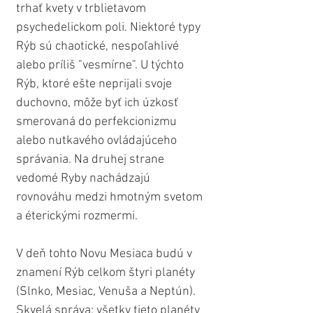
trhať kvety v trblietavom 
psychedelickom poli. Niektoré typy 
Rýb sú chaotické, nespoľahlivé 
alebo príliš "vesmírne". U týchto 
Rýb, ktoré ešte neprijali svoje 
duchovno, môže byť ich úzkosť 
smerovaná do perfekcionizmu 
alebo nutkavého ovládajúceho 
správania. Na druhej strane 
vedomé Ryby nachádzajú 
rovnováhu medzi hmotným svetom 
a éterickými rozmermi.
V deň tohto Novu Mesiaca budú v 
znamení Rýb celkom štyri planéty 
(Slnko, Mesiac, Venuša a Neptún). 
Skvelá správa: všetky tieto planéty 