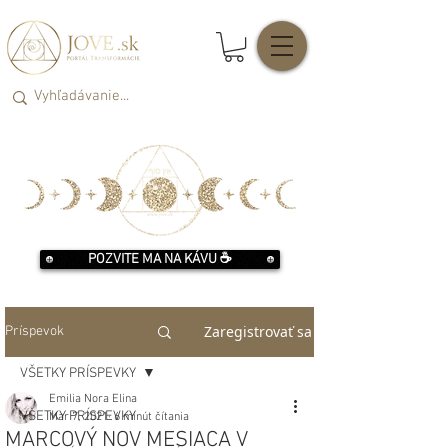
POZVITE MA NA KÁVU ☕️
Zaregistrovať sa
Príspevok
VŠETKY PRÍSPEVKY
Emilia Nora Elina
VŠETKY PRÍSPEVKY
Mar 7, 2021
6 minút čítania
MARCOVÝ NOV MESIACA V