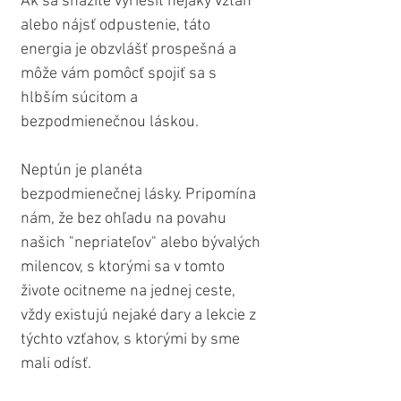
Ak sa snažíte vyriešiť nejaký vzťah 
alebo nájsť odpustenie, táto 
energia je obzvlášť prospešná a 
môže vám pomôcť spojiť sa s 
hlbším súcitom a 
bezpodmienečnou láskou.
Neptún je planéta 
bezpodmienečnej lásky. Pripomína 
nám, že bez ohľadu na povahu 
našich "nepriateľov" alebo bývalých 
milencov, s ktorými sa v tomto 
živote ocitneme na jednej ceste, 
vždy existujú nejaké dary a lekcie z 
týchto vzťahov, s ktorými by sme 
mali odísť. 