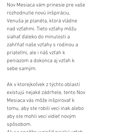
Nov Mesiaca vám prinesie pre vaše 
rozhodnutie novú inšpiráciu. 
Venuša je planéta, ktorá vládne 
nad vzťahmi. Tieto vzťahy môžu 
siahať ďaleko do minulosti a 
zahŕňať naše vzťahy s rodinou a 
priateľmi, ale i náš vzťah k 
peniazom a dokonca aj vzťah k 
sebe samým. 
Ak v ktorejkoľvek z týchto oblastí 
existujú nejaké zádrhele, tento Nov 
Mesiaca vás môže inšpirovať k 
tomu, aby ste robili veci inak alebo 
aby ste mohli veci vidieť novým 
spôsobom.