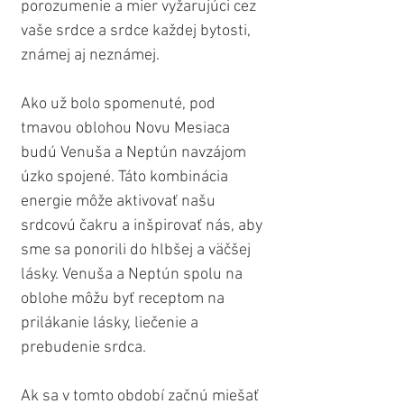
porozumenie a mier vyžarujúci cez 
vaše srdce a srdce každej bytosti, 
známej aj neznámej. 
Ako už bolo spomenuté, pod 
tmavou oblohou Novu Mesiaca 
budú Venuša a Neptún navzájom 
úzko spojené. Táto kombinácia 
energie môže aktivovať našu 
srdcovú čakru a inšpirovať nás, aby 
sme sa ponorili do hlbšej a väčšej 
lásky. Venuša a Neptún spolu na 
oblohe môžu byť receptom na 
prilákanie lásky, liečenie a 
prebudenie srdca.
Ak sa v tomto období začnú miešať 