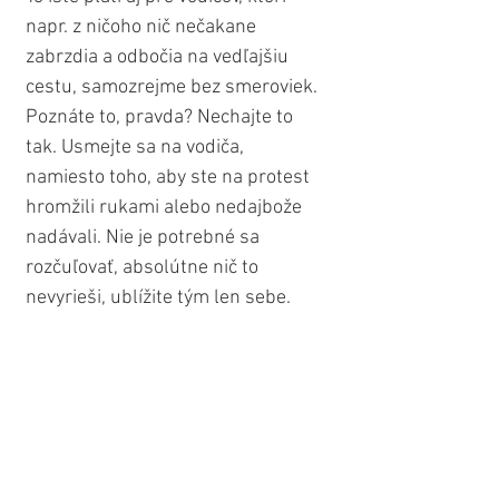
napr. z ničoho nič nečakane 
zabrzdia a odbočia na vedľajšiu 
cestu, samozrejme bez smeroviek. 
Poznáte to, pravda? Nechajte to 
tak. Usmejte sa na vodiča, 
namiesto toho, aby ste na protest 
hromžili rukami alebo nedajbože 
nadávali. Nie je potrebné sa 
rozčuľovať, absolútne nič to 
nevyrieši, ublížite tým len sebe. 
Toto sú „maličkosti“, ktoré, ak sa 
budú trénovať dostatočne často, 
budú vás skutočne podporovať v 
tom, aby ste pochopili a aplikovali 
vo svojom každodennom živote 
dôležité lekcie "Rýb" 