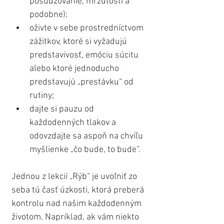
posudzovanie, mrzutosti a 
podobne);
oživte v sebe prostredníctvom 
zážitkov, ktoré si vyžadujú 
predstavivosť, emóciu súcitu 
alebo ktoré jednoducho 
predstavujú „prestávku“ od 
rutiny;
dajte si pauzu od 
každodenných tlakov a 
odovzdajte sa aspoň na chvíľu 
myšlienke „čo bude, to bude“.
Jednou z lekcií „Rýb“ je uvoľniť zo 
seba tú časť úzkosti, ktorá preberá 
kontrolu nad našim každodenným 
životom. Napríklad, ak vám niekto 