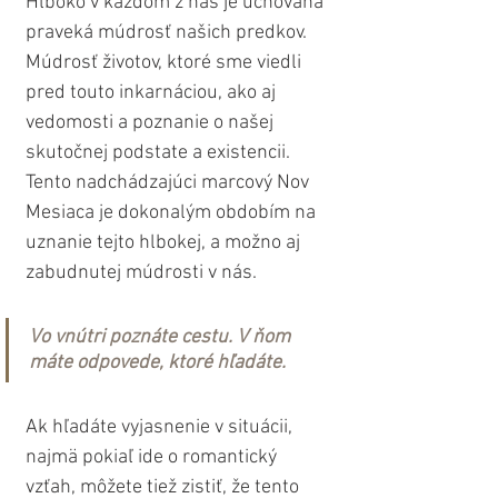
Hlboko v každom z nás je uchovaná 
praveká múdrosť našich predkov. 
Múdrosť životov, ktoré sme viedli 
pred touto inkarnáciou, ako aj 
vedomosti a poznanie o našej 
skutočnej podstate a existencii. 
Tento nadchádzajúci marcový Nov 
Mesiaca je dokonalým obdobím na 
uznanie tejto hlbokej, a možno aj 
zabudnutej múdrosti v nás.
Vo vnútri poznáte cestu. V ňom 
máte odpovede, ktoré hľadáte.
Ak hľadáte vyjasnenie v situácii, 
najmä pokiaľ ide o romantický 
vzťah, môžete tiež zistiť, že tento 