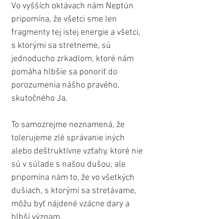
Vo vyšších oktávach nám Neptún 
pripomína, že všetci sme len 
fragmenty tej istej energie a všetci, 
s ktorými sa stretneme, sú 
jednoducho zrkadlom, ktoré nám 
pomáha hlbšie sa ponoriť do 
porozumenia nášho pravého, 
skutočného Ja.
To samozrejme neznamená, že 
tolerujeme zlé správanie iných 
alebo deštruktívne vzťahy, ktoré nie 
sú v súlade s našou dušou, ale 
pripomína nám to, že vo všetkých 
dušiach, s ktorými sa stretávame, 
môžu byť nájdené vzácne dary a 
hlbší význam.