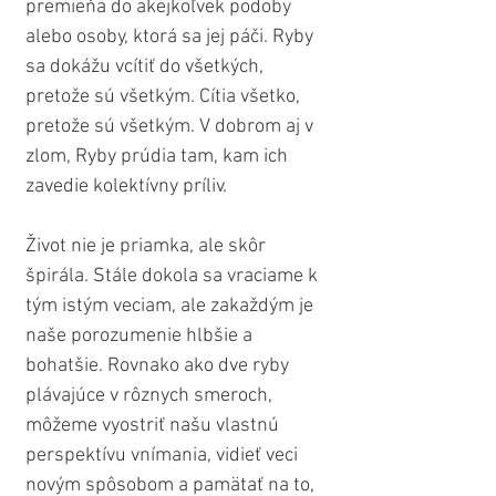
premieňa do akejkoľvek podoby 
alebo osoby, ktorá sa jej páči. Ryby 
sa dokážu vcítiť do všetkých, 
pretože sú všetkým. Cítia všetko, 
pretože sú všetkým. V dobrom aj v 
zlom, Ryby prúdia tam, kam ich 
zavedie kolektívny príliv.
Život nie je priamka, ale skôr 
špirála. Stále dokola sa vraciame k 
tým istým veciam, ale zakaždým je 
naše porozumenie hlbšie a 
bohatšie. Rovnako ako dve ryby 
plávajúce v rôznych smeroch, 
môžeme vyostriť našu vlastnú 
perspektívu vnímania, vidieť veci 
novým spôsobom a pamätať na to, 