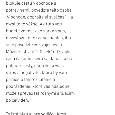
blokuje cestu v obchode s 
potravinami, povedzte tejto osobe: 
„V pohode, doprajte si svoj čas.“ ...a 
myslite to vážne! Ak túto vetu 
budete vnímať ako sarkazmus, 
nevyslovujte to radšej nahlas, iba 
si to povedzte vo svojej mysli. 
Môžete „stratiť“ 20 sekúnd svojho 
času čakaním, kým sa daná osoba 
pohne z cesty, ušetríte si však 
stres a negativitu, ktorá by vám 
priniesla len rozčúlenie a 
podráždenie, ktoré vás následne 
môže sprevádzať rôznymi situácimi 
po celý deň. 
To isté platí aj pre vodičov, ktorí 