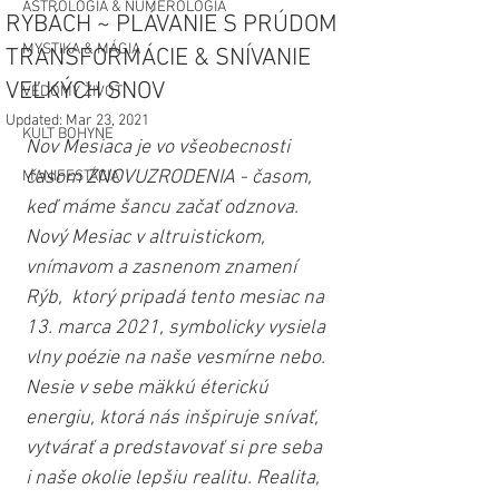
ASTROLÓGIA & NUMEROLÓGIA
RYBÁCH ~ PLÁVANIE S PRÚDOM
MYSTIKA & MÁGIA
TRANSFORMÁCIE & SNÍVANIE
VEĽKÝCH SNOV
VEDOMÝ ŽIVOT
Updated:
Mar 23, 2021
KULT BOHYNE
Nov Mesiaca je vo všeobecnosti 
časom ZNOVUZRODENIA - časom, 
MANIFESTÁCIA
keď máme šancu začať odznova. 
Nový Mesiac v altruistickom, 
vnímavom a zasnenom znamení 
Rýb,  ktorý pripadá tento mesiac na 
13. marca 2021, symbolicky vysiela 
vlny poézie na naše vesmírne nebo. 
Nesie v sebe mäkkú éterickú 
energiu, ktorá nás inšpiruje snívať, 
vytvárať a predstavovať si pre seba 
i naše okolie lepšiu realitu. Realita, 