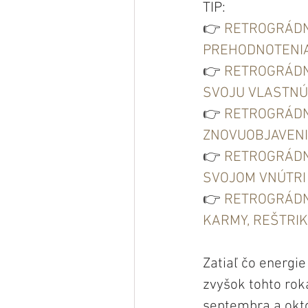
TIP: 
👉 
RETROGRÁDNY 
PREHODNOTENIA
👉 
RETROGRÁDNY
SVOJU VLASTNÚ
👉 
RETROGRÁDNY
ZNOVUOBJAVENI
👉 
RETROGRÁDNY
SVOJOM VNÚTRI
👉 
RETROGRÁDNY
KARMY, REŠTRIK
Zatiaľ čo energi
zvyšok tohto rok
septembra a októ