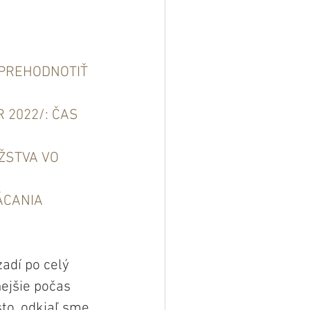
 PREHODNOTIŤ 
 2022/: ČAS 
ŽSTVA VO 
ÁCANIA 
adí po celý 
ejšie počas 
to, odkiaľ sme 