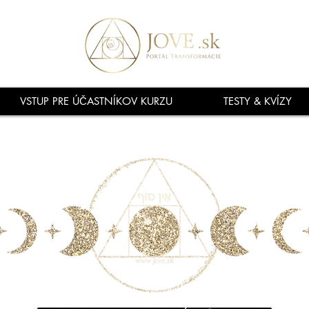
VSTUP PRE ÚČASTNÍKOV KURZU
TESTY & KVÍZY