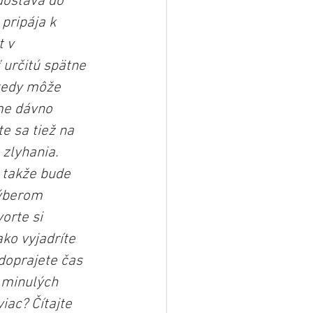
dostáva do 
pripája k 
 v 
 určitú spätne 
ekedy môže 
sme dávno 
e sa tiež na 
zlyhania. 
 takže bude 
výberom 
orte si 
ko vyjadríte 
doprajete čas 
 minulých 
iac? Čítajte 