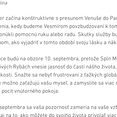
lina
r začína konštruktívne s presunom Venuše do Pa
šenia, kedy budeme Vesmírom povzbudzovaní k to
onúkli pomocnú ruku alebo radu. Skutky služby b
om, ako vyjadriť v tomto období svoju lásku a nák
e budú na obzore 10. septembra, pretože Spln Me
tlivých Rybách vnesie jasnosť do častí nášho života, 
kosti. Snažte sa nebyť frustrovaní z ťažkých globá
 možno zaťažujú vašu myseľ, a zamyslite sa viac n
pocit vnútorného pokoja. 
septembra sa vaša pozornosť zameria na vaše vzťa
aj na to, ako môžete do svojho života privolať viac