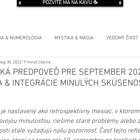
POZVITE MA NA KÁVU ☕️
IA & NUMEROLÓGIA
MYSTIKA & MÁGIA
VEDOMÝ ŽIVOT
Aug 30, 2022
9 minút čítania
KÁ PREDPOVEĎ PRE SEPTEMBER 202
 & INTEGRÁCIE MINULÝCH SKÚSENO
e nastavený ako retrospektívny mesiac, v ktorom 
vojou minulosťou, riešime staré problémy alebo 
sti stále vyžadujú našu pozornosť. Časť tejto refl