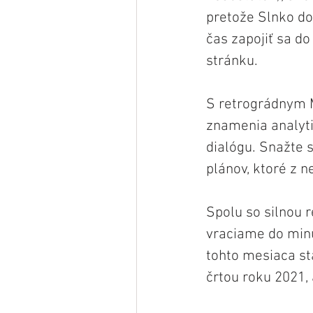
pretože Slnko do
čas zapojiť sa d
stránku. 
S retrográdnym M
znamenia analyti
dialógu. Snažte 
plánov, ktoré z n
Spolu so silnou 
vraciame do minu
tohto mesiaca st
črtou roku 2021, 