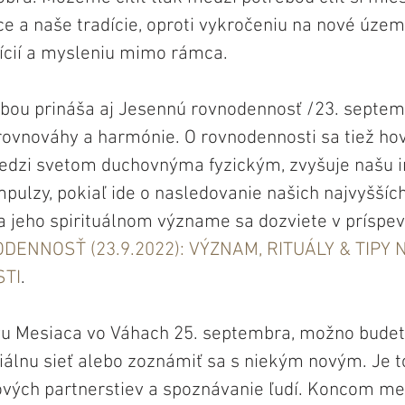
ice a naše tradície, oproti vykročeniu na nové územi
ícií a mysleniu mimo rámca.
ou prináša aj Jesennú rovnodennosť /23. septembe
ovnováhy a harmónie. O rovnodennosti sa tiež hovo
edzi svetom duchovnýma fyzickým, zvyšuje našu in
ulzy, pokiaľ ide o nasledovanie našich najvyšších 
 a jeho spirituálnom význame sa dozviete v príspe
ENNOSŤ (23.9.2022): VÝZNAM, RITUÁLY & TIPY N
STI
.
u Mesiaca vo Váhach 25. septembra, možno budete
ciálnu sieť alebo zoznámiť sa s niekým novým. Je t
ových partnerstiev a spoznávanie ľudí. Koncom mes