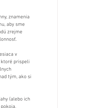
nny, znamenia 
mu, aby sme 
udú zrejme 
lonnosť.
siaca v 
ktoré prispeli 
lnych 
ad tým, ako si 
hy (alebo ich 
 pokoja, 