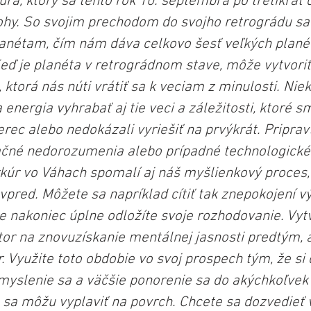
ra, ktorý sa tento rok 10. septembra po tretíkrát 
ohy. So svojim prechodom do svojho retrográdu sa 
lanétam, čím nám dáva celkovo šesť veľkých planét
eď je planéta v retrográdnom stave, môže vytvoriť
 ktorá nás núti vrátiť sa k veciam z minulosti. Ni
 energia vyhrabať aj tie veci a záležitosti, ktoré 
rec alebo nedokázali vyriešiť na prvýkrát. Pripravt
né nedorozumenia alebo prípadné technologické 
úr vo Váhach spomalí aj náš myšlienkový proces,
 vpred. Môžete sa napríklad cítiť tak znepokojení 
že nakoniec úplne odložíte svoje rozhodovanie. Vytv
tor na znovuzískanie mentálnej jasnosti predtým, a
. Využite toto obdobie vo svoj prospech tým, že si 
myslenie sa a väčšie ponorenie sa do akýchkoľvek
 sa môžu vyplaviť na povrch. Chcete sa dozvedieť v