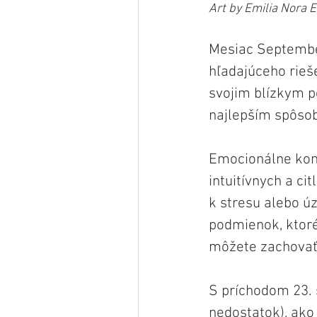
Art by Emilia Nora E
Mesiac Septembe
hľadajúceho rie
svojim blízkym p
najlepším spôsob
Emocionálne konc
intuitívnych a ci
k stresu alebo úz
podmienok, ktoré
môžete zachovať 
S príchodom 23. 
nedostatok), ako 