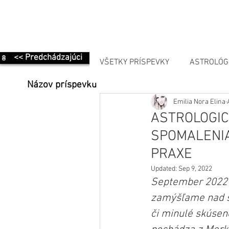
<< Predchádzajúci
VŠETKY PRÍSPEVKY
ASTROLÓG
Názov príspevku
Emilia Nora Elina
MANIFESTÁCIA
ASTROLOGIC
SPOMALENIA
PRAXE
Updated:
Sep 9, 2022
September 2022 j
zamýšľame nad s
či minulé skúseno