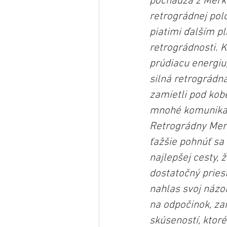
pochádza z Merkú
retrográdnej pol
piatimi ďalším p
retrográdnosti. K
prúdiacu energiu,
silná retrográdna
zamietli pod kobe
mnohé komunikač
Retrográdny Merk
ťažšie pohnúť sa
najlepšej cesty, 
dostatočný pries
nahlas svoj názor
na odpočinok, za
skúseností, ktoré