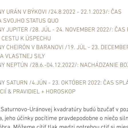
URÁN V BÝKOVI /24.8.2022 - 22.1.2023/: ČAS 
 SVOJHO STATUS QUO
 JUPITER /28. JÚL - 24. NOVEMBER 2022/: ČAS
 CESTU K ÚSPECHU
 CHEIRÓN V BARANOVI /19. JÚL - 23. DECEMBER
A VLASTNEJ SILY
 NEPTÚN /28.6.-04.12.2022/: NACHÁDZANIE BO
 SATURN /4.JÚN - 23. OKTÓBER 2022: ČAS SPL
CIÍ & PRAVIDIEL + HOROSKOP
e Saturnovo-Uránovej kvadratúry budú bzučať v poz
a, jeho účinky pocítime pravdepodobne o niečo siln
bra. Môžeme cítiť tlak medzi potrebou ctiť si mies