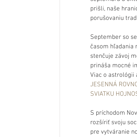
prišli, naše hran
porušovaniu trad
September so seb
časom hľadania r
stenčuje závoj m
prináša mocné imp
Viac o astrológii
JESENNÁ ROVNOD
SVIATKU HOJNO
S príchodom Nov
rozšíriť svoju so
pre vytváranie n