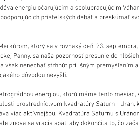
dáva energiu očarujúcim a spolupracujúcim Váham
o podporujúcich priateľských debát a preskúmať s
erkúrom, ktorý sa v rovnaký deň, 23. septembra, 
ckej Panny, sa naša pozornosť presunie do hlbšie
sa však nenechať strhnúť prílišným premýšľaním a
ejakého dôvodou nevyšli. 
retrográdnou energiou, ktorú máme tento mesiac, s
losti prostredníctvom kvadratúry Saturn - Urán, k
áva viac aktívnejšou. Kvadratúra Saturnu s Uráno
ale znova sa vracia späť, aby dokončila to, čo zača