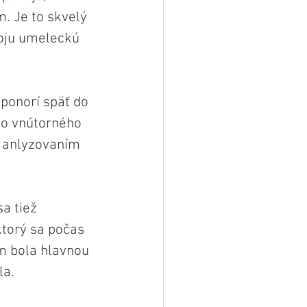
. Je to skvelý 
voju umeleckú 
ponorí späť do 
ho vnútorného 
 anlyzovaním 
a tiež 
torý sa počas 
m bola hlavnou 
la.