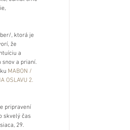
e, 
r/, ktorá je 
rí, že 
tuíciu a 
snov a prianí. 
vku 
MABON / 
A OSLAVU 2. 
 pripravení 
o skvelý čas 
iaca, 29. 