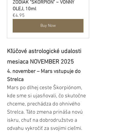
ZODIAK "ŠKORPIÓN" ~ VONNÝ 
OLEJ, 10ml
€4.95
Buy Now
Kľúčové astrologické udalosti 
mesiaca NOVEMBER 2025
4. november – Mars vstupuje do 
Strelca
Mars po dlhej ceste Škorpiónom, 
kde sme si ujasňovali, čo skutočne 
chceme, prechádza do ohnivého 
Strelca. Táto zmena prináša novú 
iskru, chuť na dobrodružstvo a 
odvahu vykročiť za svojimi cieľmi. 