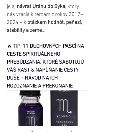
je aj 
návrat Uránu do Býka
, ktorý 
nás vracia k témam z rokov 2017–
2024 – k 
otázkam hodnôt, peňazí, 
stability a zeme
...
🔥 TIP: 
11 DUCHOVNÝCH PASCÍ NA 
CESTE SPIRITUÁLNEHO 
PREBÚDZANIA, KTORÉ SABOTUJÚ 
VÁŠ RAST & NAPĹŇANIE CESTY 
DUŠE + NÁVOD NA ICH 
ROZOZNANIE A PREKONANIE