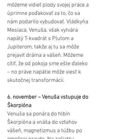
môžeme vidieť plody svojej práce a 
úprimne poďakovať za to, čo sa 
nám podarilo vybudovať. Vládkyňa 
Mesiaca, Venuša, však vytvára 
napätý T-kvadrát s Plutom a 
Jupiterom, takže aj tu sa môže 
prejaviť dráma a vášeň. Môžeme 
cítiť, že od pokoja sme ešte ďaleko 
– no práve napätie môže viesť k 
skutočnej transformácii.
6. november – Venuša vstupuje do 
Škorpióna
Venuša sa ponára do hlbín 
Škorpióna a vnáša do vzťahov 
vášeň, magnetizmus a túžbu po 