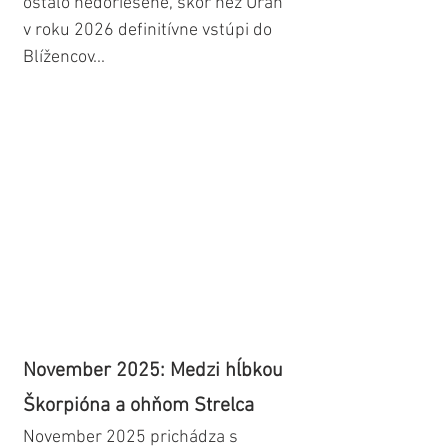
ostalo nedoriešené, skôr než Urán 
v roku 2026 definitívne vstúpi do 
Blížencov...
November 2025: Medzi hĺbkou 
Škorpióna a ohňom Strelca
November 2025 prichádza s 