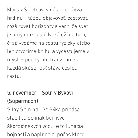
Mars v Strelcovi v nás prebúdza 
hrdinu – túžbu objavovať, cestovať, 
rozširovať horizonty a veriť, že svet 
je plný možností. Nezáleží na tom, 
či sa vydáme na cestu fyzicky, alebo 
len otvoríme knihu a vycestujeme v 
mysli – pod týmto tranzitom sa 
každá skúsenosť stáva cestou 
rastu.
5. november – Spln v Býkovi 
(Supermoon)
Silný Spln na 13° Býka prináša 
stabilitu do inak búrlivých 
škorpiónskych vôd. Je to lunácia 
hojnosti a naplnenia, počas ktorej 