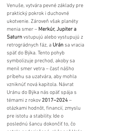
Venuše, vytvára pevné základy pre 
praktický pokrok i duchovné 
ukotvenie. Zároveň však planéty 
menia smer – 
Merkúr, Jupiter a 
Saturn
 vstupujú alebo vystupujú z 
retrográdnych fáz, a 
Urán
 sa vracia 
späť do Býka. Tento pohyb 
symbolizuje prechod, akoby sa 
menil smer vetra – časť nášho 
príbehu sa uzatvára, aby mohla 
vzniknúť nová kapitola. Návrat 
Uránu do Býka nás opäť spája s 
témami z rokov 
2017–2024
 – 
otázkami hodnôt, financií, zmyslu 
pre istotu a stability. Ide o 
poslednú šancu dokončiť to, čo 