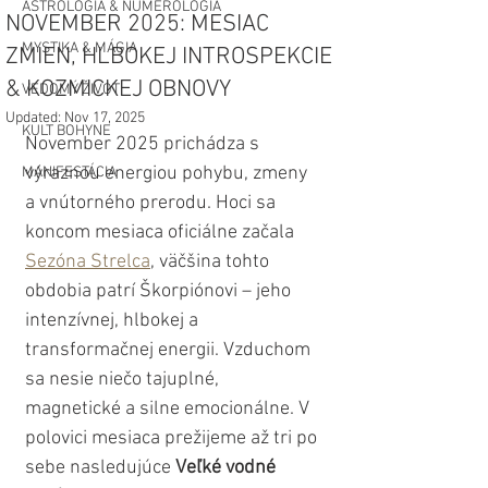
ASTROLÓGIA & NUMEROLÓGIA
NOVEMBER 2025: MESIAC
MYSTIKA & MÁGIA
ZMIEN, HLBOKEJ INTROSPEKCIE
& KOZMICKEJ OBNOVY
VEDOMÝ ŽIVOT
Updated:
Nov 17, 2025
KULT BOHYNE
November 2025 prichádza s 
výraznou energiou pohybu, zmeny 
MANIFESTÁCIA
a vnútorného prerodu. Hoci sa 
koncom mesiaca oficiálne začala 
Sezóna Strelca
, väčšina tohto 
obdobia patrí Škorpiónovi – jeho 
intenzívnej, hlbokej a 
transformačnej energii. Vzduchom 
sa nesie niečo tajuplné, 
magnetické a silne emocionálne. V 
polovici mesiaca prežijeme až tri po 
sebe nasledujúce 
Veľké vodné 