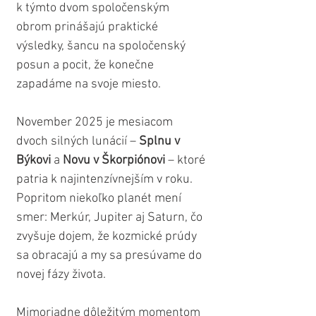
k týmto dvom spoločenským 
obrom prinášajú praktické 
výsledky, šancu na spoločenský 
posun a pocit, že konečne 
zapadáme na svoje miesto.
November 2025 je mesiacom 
dvoch silných lunácií – 
Splnu v 
Býkovi
 a 
Novu v Škorpiónovi
 – ktoré 
patria k najintenzívnejším v roku. 
Popritom niekoľko planét mení 
smer: Merkúr, Jupiter aj Saturn, čo 
zvyšuje dojem, že kozmické prúdy 
sa obracajú a my sa presúvame do 
novej fázy života. 
Mimoriadne dôležitým momentom 