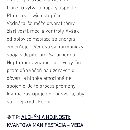
emočnej pravde. Na začiatku 
tranzitu vytvára napätý aspekt s 
Plutom v prvých stupňoch 
Vodnára, čo môže otvárať témy 
žiarlivosti, moci a kontroly. Avšak 
od polovice mesiaca sa energia 
zmierňuje – Venuša sa harmonicky 
spája s Jupiterom, Saturnom a 
Neptúnom v znameniach vody, čím 
premieňa vášeň na uzdravenie, 
dôveru a hlboké emocionálne 
spojenie. Je to proces premeny – 
Inanna zostupuje do podsvetia, aby 
sa z nej zrodil Fénix.
🍀TIP: 
ALCHÝMIA HOJNOSTI: 
KVANTOVÁ MANIFESTÁCIA ~ VEDA 