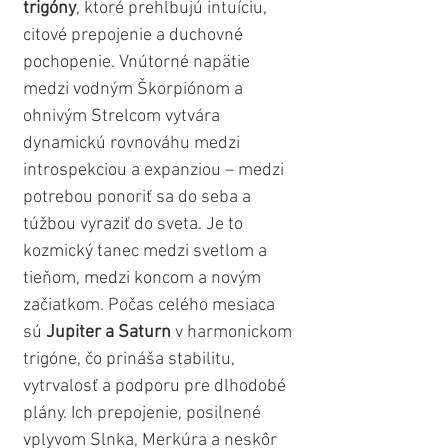
trigóny
, ktoré prehlbujú intuíciu, 
citové prepojenie a duchovné 
pochopenie. Vnútorné napätie 
medzi vodným Škorpiónom a 
ohnivým Strelcom vytvára 
dynamickú rovnováhu medzi 
introspekciou a expanziou – medzi 
potrebou ponoriť sa do seba a 
túžbou vyraziť do sveta. Je to 
kozmický tanec medzi svetlom a 
tieňom, medzi koncom a novým 
začiatkom. Počas celého mesiaca 
sú 
Jupiter a Saturn
 v harmonickom 
trigóne, čo prináša stabilitu, 
vytrvalosť a podporu pre dlhodobé 
plány. Ich prepojenie, posilnené 
vplyvom Slnka, Merkúra a neskôr 