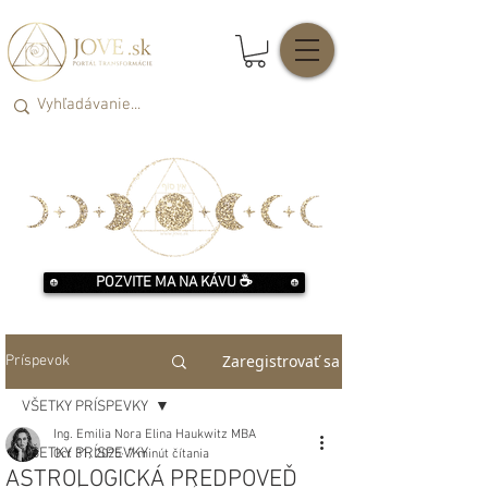
POZVITE MA NA KÁVU ☕️
Zaregistrovať sa
Príspevok
VŠETKY PRÍSPEVKY
Ing. Emilia Nora Elina Haukwitz MBA
VŠETKY PRÍSPEVKY
Oct 31, 2025
7 minút čítania
ASTROLOGICKÁ PREDPOVEĎ