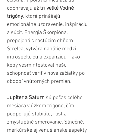
očistná. V polovici mesiaca sa 
odohrávajú až 
tri veľké Vodné 
trigóny
, ktoré prinášajú 
emocionálne uzdravenie, inšpiráciu 
a súcit. Energia Škorpióna, 
prepojená s rastúcim ohňom 
Strelca, vytvára napätie medzi 
introspekciou a expanziou – ako 
keby vesmír testoval našu 
schopnosť veriť v nové začiatky po 
období vnútorných premien.
Jupiter a Saturn
 sú počas celého 
mesiaca v úzkom trigóne, čím 
podporujú stabilitu, rast a 
zmysluplné smerovanie. Slnečné, 
merkúrske aj venušianske aspekty 