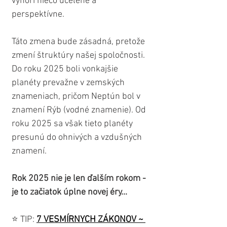
vynorí niečo ucelené a 
perspektívne.
Táto zmena bude zásadná, pretože 
zmení štruktúry našej spoločnosti. 
Do roku 2025 boli vonkajšie 
planéty prevažne v zemských 
znameniach, pričom Neptún bol v 
znamení Rýb (vodné znamenie). Od 
roku 2025 sa však tieto planéty 
presunú do ohnivých a vzdušných 
znamení.
Rok 2025 nie je len ďalším rokom - 
je to začiatok úplne novej éry...
⭐️ TIP: 
7 VESMÍRNYCH ZÁKONOV ~ 