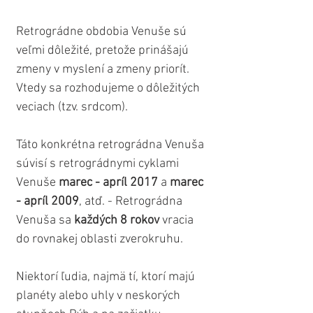
Retrográdne obdobia Venuše sú 
veľmi dôležité, pretože prinášajú 
zmeny v myslení a zmeny priorít. 
Vtedy sa rozhodujeme o dôležitých 
veciach (tzv. srdcom).
Táto konkrétna retrográdna Venuša 
súvisí s retrográdnymi cyklami 
Venuše 
marec - apríl 2017 
a 
marec 
- apríl 2009
, atď. - Retrográdna 
Venuša sa 
každých 8 rokov
 vracia 
do rovnakej oblasti zverokruhu.
Niektorí ľudia, najmä tí, ktorí majú 
planéty alebo uhly v neskorých 