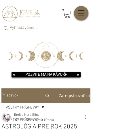
POZVITE MA NA KÁVU ☕️
Zaregistrovať sa
Príspevok
VŠETKY PRÍSPEVKY
Emilia Nora Elina
VŠETKY PRÍSPEVKY
Jan 1, 2025
9 minút čítania
ASTROLÓGIA PRE ROK 2025: