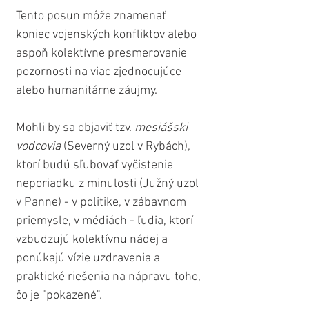
Tento posun môže znamenať 
koniec vojenských konfliktov alebo 
aspoň kolektívne presmerovanie 
pozornosti na viac zjednocujúce 
alebo humanitárne záujmy.
Mohli by sa objaviť tzv. 
mesiášski 
vodcovia
 (Severný uzol v Rybách), 
ktorí budú sľubovať vyčistenie 
neporiadku z minulosti (Južný uzol 
v Panne) - v politike, v zábavnom 
priemysle, v médiách - ľudia, ktorí 
vzbudzujú kolektívnu nádej a 
ponúkajú vízie uzdravenia a 
praktické riešenia na nápravu toho, 
čo je "pokazené".