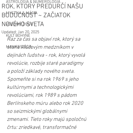
ASTROLÓGIA & NUMEROLÓGIA
ROK, KTORÝ PREDURČÍ NAŠU
MYSTIKA & MÁGIA
BUDÚCNOSŤ ~ ZAČIATOK
NOVÉHO SVETA
VEDOMÝ ŽIVOT
Updated:
Jan 20, 2025
KULT BOHYNE
Raz za čas sa objaví rok, ktorý sa 
stane kľúčovým medzníkom v 
MANIFESTÁCIA
dejinách ľudstva - rok, ktorý vyvolá 
revolúcie, rozbije staré paradigmy 
a položí základy nového sveta. 
Spomeňte si na rok 1969 s jeho 
kultúrnymi a technologickými 
revolúciami, rok 1989 s pádom 
Berlínskeho múru alebo rok 2020 
so seizmickými globálnymi 
zmenami. Tieto roky majú spoločnú 
črtu: zriedkavé, transformačné 