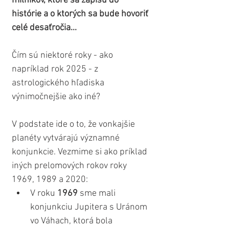
míľnikov, ktoré sa zapíšu do 
histórie a o ktorých sa bude hovoriť 
celé desaťročia...
Čím sú niektoré roky - ako 
napríklad rok 2025 - z 
astrologického hľadiska 
výnimočnejšie ako iné?
V podstate ide o to, že vonkajšie 
planéty vytvárajú významné 
konjunkcie. Vezmime si ako príklad 
iných prelomových rokov roky 
1969, 1989 a 2020:
V roku 
1969
 sme mali 
konjunkciu Jupitera s Uránom 
vo Váhach, ktorá bola 