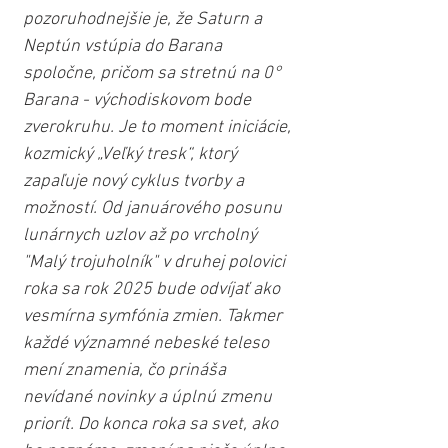
pozoruhodnejšie je, že Saturn a 
Neptún vstúpia do Barana 
spoločne, pričom sa stretnú na 0° 
Barana - východiskovom bode 
zverokruhu. Je to moment iniciácie, 
kozmický „Veľký tresk“, ktorý 
zapaľuje nový cyklus tvorby a 
možností. Od januárového posunu 
lunárnych uzlov až po vrcholný 
"Malý trojuholník" v druhej polovici 
roka sa rok 2025 bude odvíjať ako 
vesmírna symfónia zmien. Takmer 
každé významné nebeské teleso 
mení znamenia, čo prináša 
nevídané novinky a úplnú zmenu 
priorít. Do konca roka sa svet, ako 