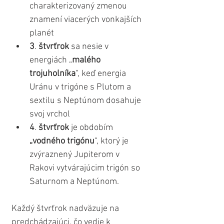
charakterizovaný zmenou 
znamení viacerých vonkajších 
planét
3
. 
štvrťrok
 sa nesie v 
energiách „
malého 
trojuholníka
“, keď energia 
Uránu v trigóne s Plutom a 
sextilu s Neptúnom dosahuje 
svoj vrchol
4
. 
štvrťrok
 je obdobím 
„vodného trigónu
“, ktorý je 
zvýraznený Jupiterom v 
Rakovi vytvárajúcim trigón so 
Saturnom a Neptúnom.
Každý štvrťrok nadväzuje na 
predchádzajúci, čo vedie k 