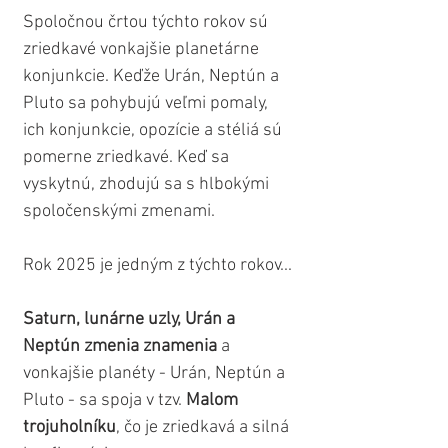
Spoločnou črtou týchto rokov sú 
zriedkavé vonkajšie planetárne 
konjunkcie. Keďže Urán, Neptún a 
Pluto sa pohybujú veľmi pomaly, 
ich konjunkcie, opozície a stéliá sú 
pomerne zriedkavé. Keď sa 
vyskytnú, zhodujú sa s hlbokými 
spoločenskými zmenami.
Rok 2025 je jedným z týchto rokov...
Saturn, lunárne uzly, Urán a 
Neptún zmenia znamenia
 a 
vonkajšie planéty - Urán, Neptún a 
Pluto - sa spoja v tzv. 
Malom 
trojuholníku
, čo je zriedkavá a silná 