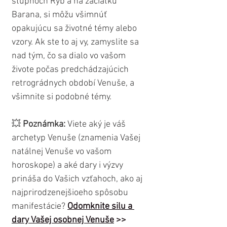
stupňoch Rýb a na začiatku 
Barana, si môžu všimnúť 
opakujúcu sa životné témy alebo 
vzory. Ak ste to aj vy, zamyslite sa 
nad tým, čo sa dialo vo vašom 
živote počas predchádzajúcich 
retrográdnych období Venuše, a 
všimnite si podobné témy.
💥
 Poznámka:
 Viete aký je váš 
archetyp Venuše (znamenia Vašej 
natálnej Venuše vo vašom 
horoskope) a aké dary i výzvy 
prináša do Vašich vzťahoch, ako aj 
najprirodzenejšioeho spôsobu 
manifestácie? 
Odomknite silu a 
dary Vašej osobnej Venuše
 >>