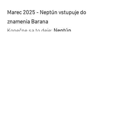
Marec 2025 - Neptún vstupuje do 
znamenia Barana
Konečne sa to deje: 
Neptún 
vstupuje do Barana
! Zdá sa, akoby 
bol Neptún v Rybách odjakživa... 
presnejšie od roku 2012. Neptún 
strávi v znamení približne 13 rokov, 
takže keď mení znamenia, 
hovoríme o VELKÝCH zmenách, 
ktoré ovplyvňujú celú spoločnosť.
Want to read more?
Subscribe to jove.sk to keep reading this 
exclusive post.
Subscribe Now