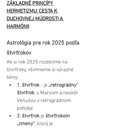
ZÁKLADNÉ PRINCÍPY 
HERMETIZMU: CESTA K 
DUCHOVNEJ MÚDROSTI A 
HARMÓNII
Astrológia pre rok 2025 podľa 
štvrťrokov
Ak si rok 2025 rozdelíme na 
štvrťroky, všimneme si výrazné 
témy:
1. štvrťrok
 - je 
„retrográdny“ 
štvrťrok
, s Marsom a neskôr 
Venušou v retrográdnom 
pohybe
2. štvrťrok
 je 
štvrťrokom 
„zmeny“
, ktorý je 