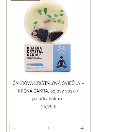
ČAKROVÁ KRIŠTÁLOVÁ SVIEČKA ~
KRČNÁ ČAKRA, sójový vosk +
polodrahokami
Cena
15,95 €