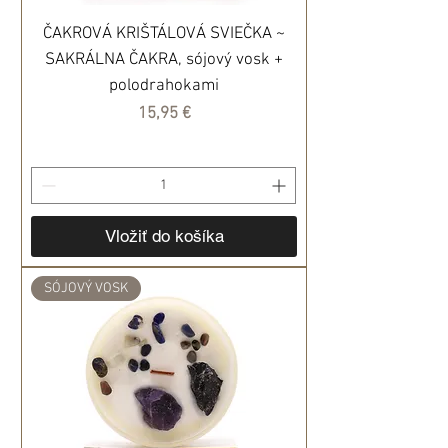
ČAKROVÁ KRIŠTÁLOVÁ SVIEČKA ~
SAKRÁLNA ČAKRA, sójový vosk +
polodrahokami
Cena
15,95 €
Vložiť do košíka
SÓJOVÝ VOSK