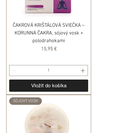
ČAKROVÁ KRIŠTÁLOVÁ SVIEČKA ~
KORUNNÁ ČAKRA, sójový vosk +
polodrahokami
Cena
15,95 €
Vložiť do košíka
SÓJOVÝ VOSK