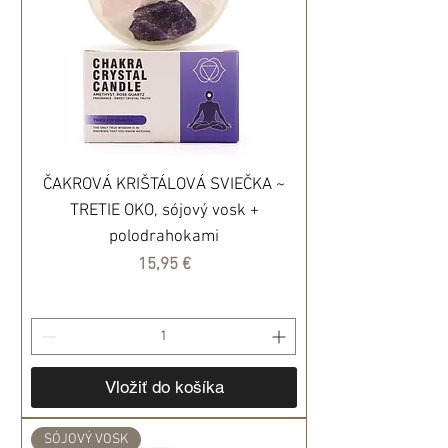
ČAKROVÁ KRIŠTÁLOVÁ SVIEČKA ~
TRETIE OKO, sójový vosk +
polodrahokami
Cena
15,95 €
Vložiť do košíka
SÓJOVÝ VOSK