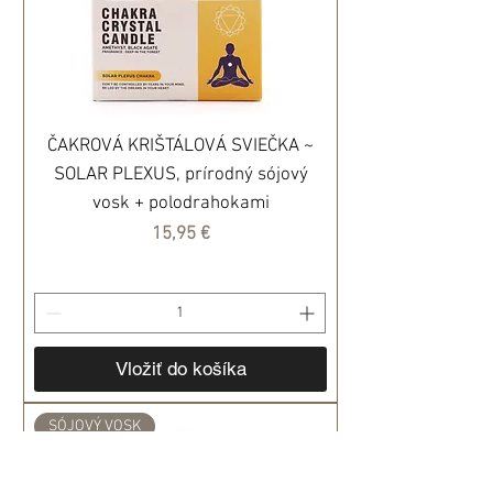
ČAKROVÁ KRIŠTÁLOVÁ SVIEČKA ~
SOLAR PLEXUS, prírodný sójový
vosk + polodrahokami
Cena
15,95 €
Vložiť do košíka
SÓJOVÝ VOSK