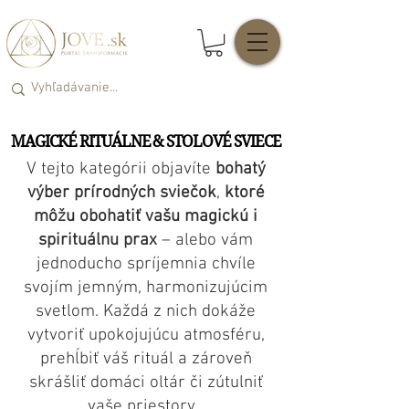
MAGICKÉ RITUÁLNE & STOLOVÉ SVIECE
MAGICKÉ RITUÁLNE & STOLOVÉ SVIECE
V tejto kategórii objavíte
bohatý
výber prírodných sviečok
,
ktoré
môžu obohatiť vašu magickú i
spirituálnu prax
– alebo vám
jednoducho spríjemnia chvíle
svojím jemným, harmonizujúcim
svetlom. Každá z nich dokáže
vytvoriť upokojujúcu atmosféru,
prehĺbiť váš rituál a zároveň
skrášliť domáci oltár či zútulniť
vaše priestory…