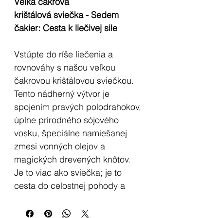
Veľká čakrová
krištálová sviečka - Sedem
čakier: Cesta k liečivej sile
Vstúpte do ríše liečenia a
rovnováhy s našou veľkou
čakrovou krištálovou sviečkou.
Tento nádherný výtvor je
spojením pravých polodrahokov,
úplne prírodného sójového
vosku, špeciálne namiešanej
zmesi vonných olejov a
magických drevených knôtov.
Je to viac ako sviečka; je to
cesta do celostnej pohody a
vnútornej harmónie.