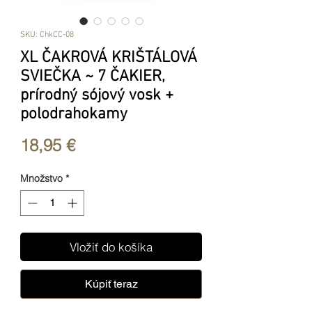
SKU: ChkCC-08
XL ČAKROVÁ KRIŠTÁLOVÁ
SVIEČKA ~ 7 ČAKIER,
prírodný sójový vosk +
polodrahokamy
Price
18,95 €
Množstvo
*
Vložiť do košíka
Kúpiť teraz