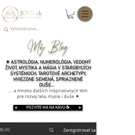
Môj Blog
✶ ASTROLÓGIA, NUMEROLÓGIA, VEDOMÝ
ŽIVOT, MYSTIKA A MÁGIA V STAROBYLÝCH
SYSTÉMOCH, TAROTOVÉ ARCHETYPY,
HVIEZDNE SEMENÁ, SPRIAZNENÉ
DUŠE...
... a mnoho ďalších inšpiratívnych tém
pre rozvoj tela, mysle i duše ✶
POZVITE MA NA KÁVU ☕️
Zaregistrovať sa
BLOG