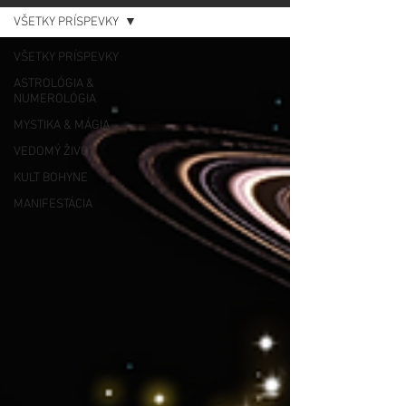
VŠETKY PRÍSPEVKY
VŠETKY PRÍSPEVKY
ASTROLÓGIA &
NUMEROLÓGIA
MYSTIKA & MÁGIA
VEDOMÝ ŽIVOT
KULT BOHYNE
MANIFESTÁCIA