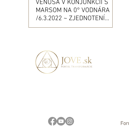
VENUŠA V KONJUNKCII S
MARSOM NA 0° VODNÁRA
/6.3.2022 ~ ZJEDNOTENÍ
STOJÍME, ROZDELENÍ
PADÁME
For