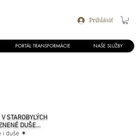
Prihlásiť
PORTÁL TRANSFORMÁCIE
NAŠE SLUŽBY
A V STAROBYLÝCH
ZNENÉ DUŠE...
e i duše ✶