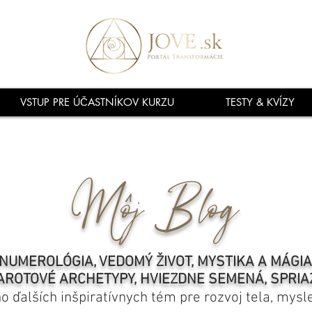
VSTUP PRE ÚČASTNÍKOV KURZU
TESTY & KVÍZY
Môj Blog
NUMEROLÓGIA, VEDOMÝ ŽIVOT, MYSTIKA A MÁGI
AROTOVÉ ARCHETYPY, HVIEZDNE SEMENÁ, SPRIA
ho ďalších inšpiratívnych tém pre rozvoj tela, mysl