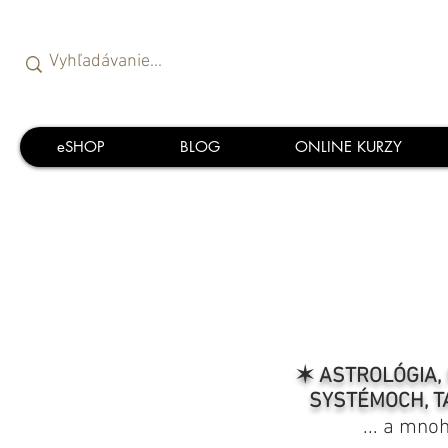
eSHOP
BLOG
ONLINE KURZY
✶ ASTROLÓGIA, 
SYSTÉMOCH, T
... a mno