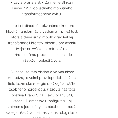
• Levia brána 8.8. • Zatmenie Slnka v
Levovi 12.8. do jedného mohutného
transformačného cyklu.
Toto je jedinečné frekvenčné okno pre
hlbokú transformáciu vedomia – príležitosť,
ktorá ti dáva silný impulz k radikálnej
transformácii identity, plnému prejaveniu
tvojho najvyššieho potenciálu a
prirodzenému prúdeniu hojnosti do
všetkých oblastí života.
Ak cítite, že toto obdobie vo vás niečo
prebúdza, je veľmi pravdepodobné, že sa
tieto kozmické energie dotýkajú aj vášho
osobného horoskopu. Každý z nás totiž
prežíva Bránu Síria, Leviu bránu 8/8,
vzácnu Diamantovú konfiguráciu aj
zatmenia jedinečným spôsobom – podľa
svojej duše, životnej cesty a astrologického