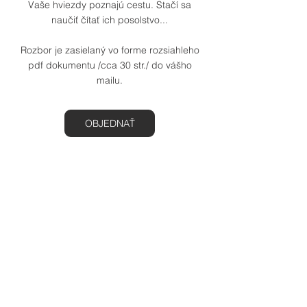
Vaše hviezdy poznajú cestu. Stačí sa
naučiť čítať ich posolstvo...
Rozbor je zasielaný vo forme rozsiahleho
pdf dokumentu /cca 30 str./ do vášho
mailu.
OBJEDNAŤ
Podmienky zrušenia rezervácie
✫ Pre zrušenie alebo zmenu termínu nás
kontaktujte, prosím, aspoň 24 hodín
vopred. Ďakujeme za porozumenie. ✫