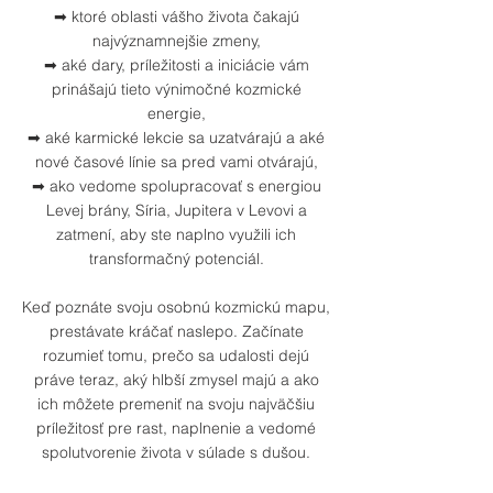
➡ ktoré oblasti vášho života čakajú
najvýznamnejšie zmeny,
➡ aké dary, príležitosti a iniciácie vám
prinášajú tieto výnimočné kozmické
energie,
➡ aké karmické lekcie sa uzatvárajú a aké
nové časové línie sa pred vami otvárajú,
➡ ako vedome spolupracovať s energiou
Levej brány, Síria, Jupitera v Levovi a
zatmení, aby ste naplno využili ich
transformačný potenciál.
Keď poznáte svoju osobnú kozmickú mapu,
prestávate kráčať naslepo. Začínate
rozumieť tomu, prečo sa udalosti dejú
práve teraz, aký hlbší zmysel majú a ako
ich môžete premeniť na svoju najväčšiu
príležitosť pre rast, naplnenie a vedomé
spolutvorenie života v súlade s dušou.