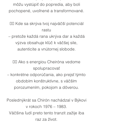
môžu vystúpiť do popredia, aby boli
pochopené, uvoľnené a transformované.
👉🏼 Kde sa skrýva tvoj najväčší potenciál
rastu
– pretože každá rana ukrýva dar a každá
výzva obsahuje kľúč k väčšej sile,
autenticite a vnútornej slobode.
👉🏼 Ako s energiou Cheiróna vedome
spolupracovať
– konkrétne odporúčania, ako prejsť týmto
obdobím konštruktívne, s väčším
porozumením, pokojom a dôverou.
Poslednýkrát sa Chirón nachádzal v Býkovi
v rokoch 1976 – 1983.
Väčšina ľudí preto tento tranzit zažije iba
raz za život.