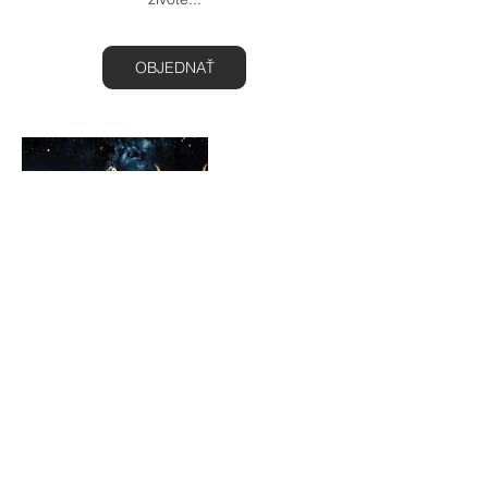
OBJEDNAŤ
Podmienky zrušenia rezervácie
✫ Pre zrušenie alebo zmenu termínu nás
kontaktujte, prosím, aspoň 24 hodín
vopred. Ďakujeme za porozumenie. ✫