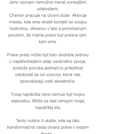
Jeho význam nemožno merať vonkajšími
udalosťami.
Cheirón pracuje na úrovni duše. Aktivuje
miesta, kde sme stratili kontakt so svojou
hodnotou, dôverou v telo a prirodzeným
pocitom, že máme právo byť presne tým,
kým sme.
Práve preto môže byť toto obdobie jednou
z najdôležitejších etáp osobného vývoja,
pretože ponúka jedinečnú príležitosť
oslobodiť sa od vzorcov, ktoré nás
sprevádzajú celé desaťročia.
Tvoja najväčšia rana nemusí byť tvojou
slabosťou. Môže sa stať zdrojom tvojej
najväčšej sily.
Tento rozbor ti ukáže, kde sa táto
transformačná cesta otvára práve v tvojom
živote...