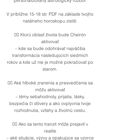
personalizovaný astrologický rozbor.
V približne 15-18 str. PDF na základe tvojho
natálneho horoskopu zistíš:
👉🏼 Ktorú oblasť života bude Cheirón
aktivovať
– kde sa bude odohrávať najväčšia
transformácia nasledujúcich siedmich
rokov a kde už nie je možné pokračovať po
starom.
👉🏼 Aké hlboké zranenia a presvedčenia sa
môžu aktivovať
– témy sebahodnoty, prijatia, lásky,
bezpečia či dôvery a ako ovplyvnia tvoje
rozhodnutia, vzťahy a životnú cestu.
👉🏼 Ako sa tento tranzit môže prejaviť v
realite
– aké situácie, výzvy a opakujúce sa vzorce