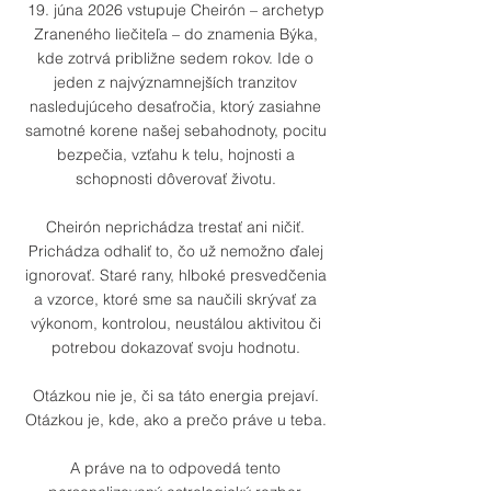
19. júna 2026 vstupuje Cheirón – archetyp
Zraneného liečiteľa – do znamenia Býka,
kde zotrvá približne sedem rokov. Ide o
jeden z najvýznamnejších tranzitov
nasledujúceho desaťročia, ktorý zasiahne
samotné korene našej sebahodnoty, pocitu
bezpečia, vzťahu k telu, hojnosti a
schopnosti dôverovať životu.
Cheirón neprichádza trestať ani ničiť.
Prichádza odhaliť to, čo už nemožno ďalej
ignorovať. Staré rany, hlboké presvedčenia
a vzorce, ktoré sme sa naučili skrývať za
výkonom, kontrolou, neustálou aktivitou či
potrebou dokazovať svoju hodnotu.
Otázkou nie je, či sa táto energia prejaví.
Otázkou je, kde, ako a prečo práve u teba.
A práve na to odpovedá tento