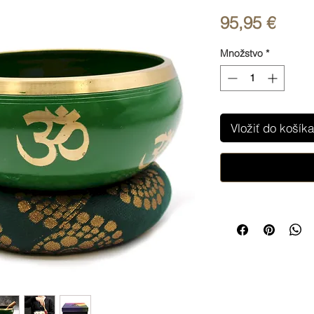
Price
95,95 €
Množstvo
*
Vložiť do košíka