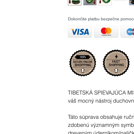
Dokončite platbu bezpečne pomoc
TIBETSKÁ SPIEVAJÚCA M
váš mocný nástroj duchovné
Táto súprava obsahuje ruč
zdobenú významným symbo
dreveným úderníkom/palič