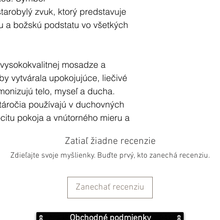
arobylý zvuk, ktorý predstavuje
u a božskú podstatu vo všetkých
 vysokokvalitnej mosadze a
by vytvárala upokojujúce, liečivé
monizujú telo, myseľ a ducha.
táročia používajú v duchovných
ocitu pokoja a vnútorného mieru a
uje s energiou prapôvodného
Zatiaľ žiadne recenzie
 ešte hlbšiu úroveň duchovného
Zdieľajte svoje myšlienky. Buďte prvý, kto zanechá recenziu.
základňu, na ktorej misa spočíva,
Zanechať recenziu
ydáva pri údere o okraj misy jasný,
a spolu predstavuje účinný nástroj
Obchodné podmienky