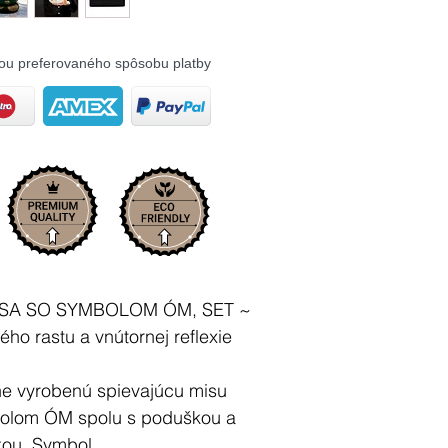
ou preferovaného spôsobu platby
ISA SO SYMBOLOM ÓM, SET ~
ho rastu a vnútornej reflexie
ne vyrobenú spievajúcu misu
lom ÓM spolu s poduškou a
kou. Symbol