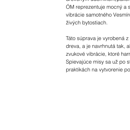
ÓM reprezentuje mocný a st
vibrácie samotného Vesmír
živých bytostiach.
Táto súprava je vyrobená z
dreva, a je navrhnutá tak, a
zvukové vibrácie, ktoré har
Spievajúce misy sa už po s
praktikách na vytvorenie p
táto konkrétna misa rezon
symbolu ÓM, čím poskytuje
spojenia.
Vankúš poskytuje pohodlnú 
zatiaľ čo drevený úderník v
rezonujúci tón. Táto súprav