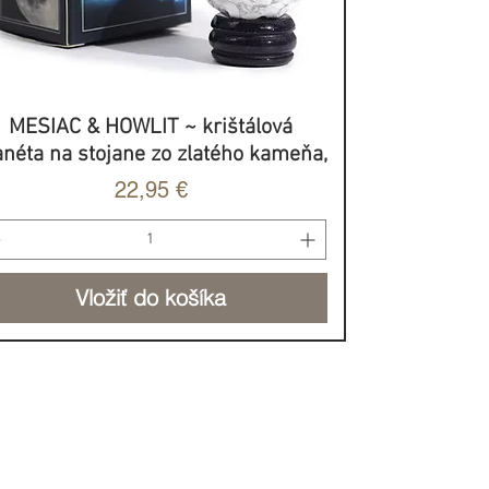
MESIAC & HOWLIT ~ krištálová
Rýchle zobrazenie
anéta na stojane zo zlatého kameňa,
Cena
22,95 €
Vložiť do košíka
BROVOĽNÝ PRÍSPEVOK