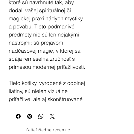
ktoré sú navrhnuté tak, aby
dodali vašej spirituálnej či
magickej praxi nádych mystiky
a pôvabu. Tieto podmanivé
predmety nie sú len nejakými
nástrojmi; sú prejavom
nadčasovej mágie, v ktorej sa
spája remeselná zručnosť s
prímesou modernej príťažlivosti.
Tieto kotlíky, vyrobené z odolnej
liatiny, sú nielen vizuálne
príťažlivé, ale aj skonštruované
tak, aby odolali skúške času.
Vstúpte do ríše starovekej
Zatiaľ žiadne recenzie
mystiky s týmto magickým