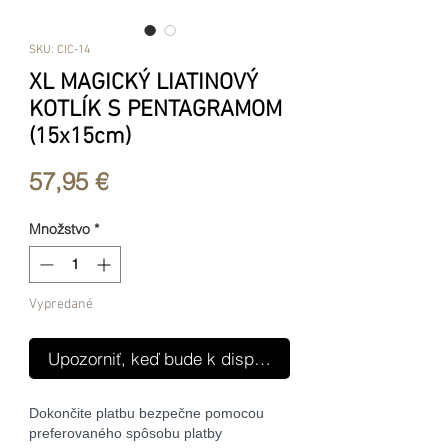
SKU: CIC-14
XL MAGICKÝ LIATINOVÝ
KOTLÍK S PENTAGRAMOM
(15x15cm)
Price
57,95 €
Množstvo
*
Vypredané
Upozorniť, keď bude k dispozícii
Dokončite platbu bezpečne pomocou
preferovaného spôsobu platby