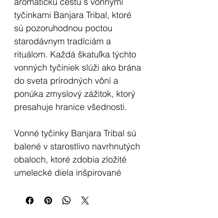
aromatickú cestu s vonnými
tyčinkami Banjara Tribal, ktoré
sú pozoruhodnou poctou
starodávnym tradíciám a
rituálom. Každá škatuľka týchto
vonných tyčiniek slúži ako brána
do sveta prírodných vôní a
ponúka zmyslový zážitok, ktorý
presahuje hranice všednosti.
Vonné tyčinky Banjara Tribal sú
balené v starostlivo navrhnutých
obaloch, ktoré zdobia zložité
umelecké diela inšpirované
starobylými kmeňmi. Vo vnútri
objavíte cca 10 vonných
tyčiniek, z ktorých každá