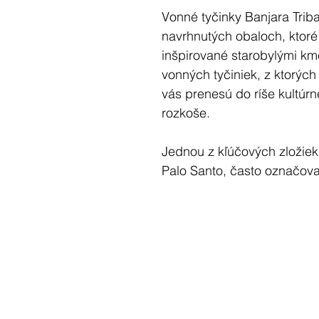
Vonné tyčinky Banjara Triba
navrhnutých obaloch, ktoré
inšpirované starobylými kme
vonných tyčiniek, z ktorýc
vás prenesú do ríše kultúr
rozkoše.
Jednou z kľúčových zložiek 
Palo Santo, často označova
divokému stromu sa darí v
rôznych tropických oblasti
históriu používania domor
si ho po stáročia uctievali 
vlastnosti pre telo aj dušu.
Posvätné drevo, listy a ole