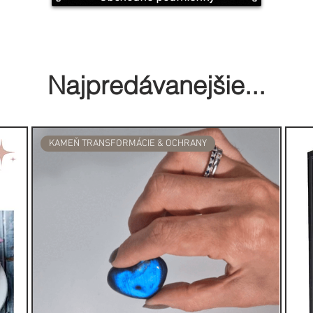
admi. Domorodí šamani využívali
stnosti na očistu a obnovenie
h okolia. Tento uctievaný prírodný
ískal povesť mosta medzi
Najpredávanejšie...
rý podporuje harmóniu a
Banjara Tribal, stanete sa
KAMEŇ TRANSFORMÁCIE & OCHRANY
esahuje kultúry a epochy, a ponoríte
ré prekonali čas a hranice. Jemné
ré sa vznášajú vo vzduchu, nesú
j múdrosti a úcty a pozývajú vás
e, ktoré si ctili celé generácie...
 Palo Santa:
ávna používané, hlavne pre
Má veľmi výrazné očistné účinky a