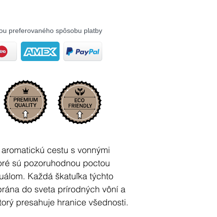
ou preferovaného spôsobu platby
 aromatickú cestu s vonnými
ktoré sú pozoruhodnou poctou
tuálom. Každá škatuľka týchto
brána do sveta prírodných vôní a
torý presahuje hranice všednosti.