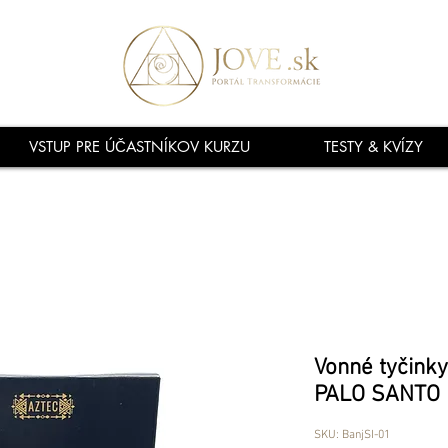
VSTUP PRE ÚČASTNÍKOV KURZU
TESTY & KVÍZY
Vonné tyčink
PALO SANTO
SKU: BanjSI-01