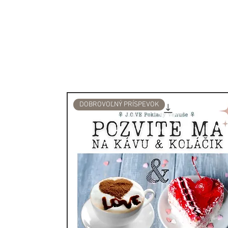
starobylými rituálmi a obr
jeho liečivé a duchovné vla
rovnováhy jednotlivcov a ic
zdroj si počas generácií z
pozemským a božským, kto
pohodu...
Keď zapálite vonné tyčinky 
DOBROVOĽNÝ PRÍSPEVOK
súčasťou tradície, ktorá pr
sa do očarujúcich vôní, kto
kúdoly voňavého dymu, kto
so sebou esenciu starobyle
zažiť hlboké a sugestívne vôn
História a magické využitie
Palo Santo bolo už od prad
magické a liečebné účely. 