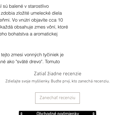
l sú balené v starostlivo
 zdobia zložité umelecké diela
ňmi. Vo vnútri objavíte cca 10
h každá obsahuje zmes vôní, ktoré
neho bohatstva a aromatickej
tejto zmesi vonných tyčiniek je
né ako "sväté drevo". Tomuto
 suchých lesoch Ekvádoru a
Zatiaľ žiadne recenzie
ach po celej Amerike. Má hlbokú
Zdieľajte svoje myšlienky. Buďte prvý, kto zanechá recenziu.
odými šamanmi a komunitami, ktoré
a uvedomovali si jeho hlboké liečivé
Zanechať recenziu
j Palo Santo sú úzko späté so
Obchodné podmienky