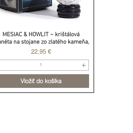
MESIAC & HOWLIT ~ krištálová
Rýchle zobrazenie
anéta na stojane zo zlatého kameňa,
Cena
22,95 €
Vložiť do košíka
BROVOĽNÝ PRÍSPEVOK