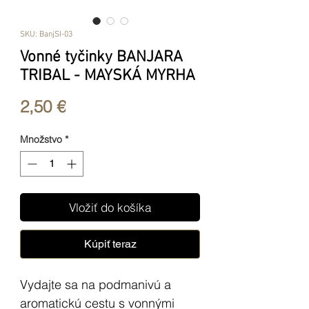
SKU: BanjSI-03
Vonné tyčinky BANJARA
TRIBAL - MAYSKÁ MYRHA
Price
2,50 €
Množstvo
*
Vložiť do košíka
Kúpiť teraz
Vydajte sa na podmanivú a
aromatickú cestu s vonnými