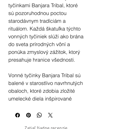
tyčinkami Banjara Tribal, ktoré
sú pozoruhodnou poctou
starodávnym tradíciám a
rituálom. Každá škatuľka týchto
vonných tyčiniek slúži ako brána
do sveta prírodných vôní a
ponúka zmyslový zážitok, ktorý
presahuje hranice všednosti.
Vonné tyčinky Banjara Tribal sú
balené v starostlivo navrhnutých
obaloch, ktoré zdobia zložité
umelecké diela inšpirované
starobylými kmeňmi. Vo vnútri
objavíte cca 10 vonných
tyčiniek, z ktorých každá
Zatiaľ žiadne recenzie