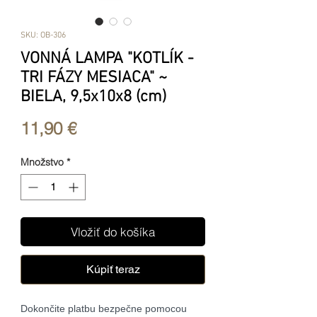
SKU: OB-306
VONNÁ LAMPA "KOTLÍK -
TRI FÁZY MESIACA" ~
BIELA, 9,5x10x8 (cm)
Price
11,90 €
Množstvo
*
Vložiť do košíka
Kúpiť teraz
Dokončite platbu bezpečne pomocou