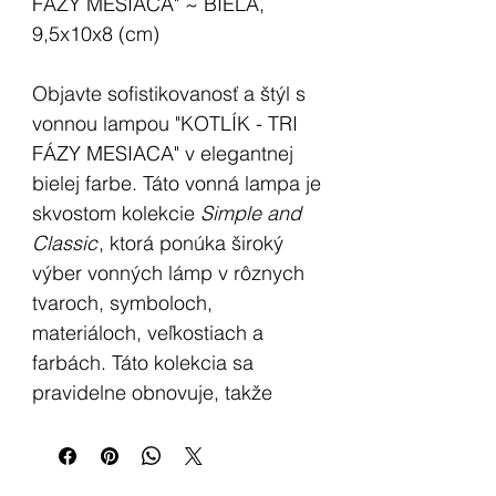
FÁZY MESIACA" ~ BIELA,
9,5x10x8 (cm)
Objavte sofistikovanosť a štýl s
vonnou lampou "KOTLÍK - TRI
FÁZY MESIACA" v elegantnej
bielej farbe. Táto vonná lampa je
skvostom kolekcie
Simple and
Classic
, ktorá ponúka široký
výber vonných lámp v rôznych
tvaroch, symboloch,
materiáloch, veľkostiach a
farbách. Táto kolekcia sa
pravidelne obnovuje, takže
niektoré kusy sú dostupné iba
do vypredania zásob. Ak
hľadáte nadčasové a štýlové