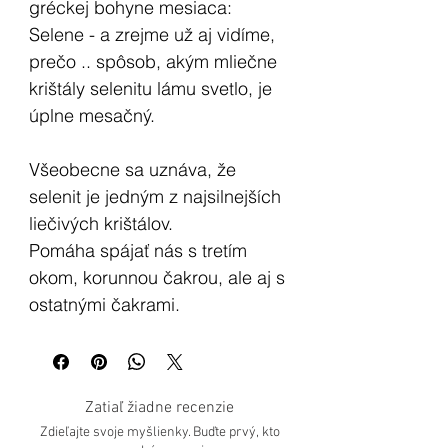
gréckej bohyne mesiaca:
Selene - a zrejme už aj vidíme,
prečo .. spôsob, akým mliečne
krištály selenitu lámu svetlo, je
úplne mesačný.
Všeobecne sa uznáva, že
selenit je jedným z najsilnejších
liečivých krištálov.
Pomáha spájať nás s tretím
okom, korunnou čakrou, ale aj s
ostatnými čakrami.
Vraví sa, že podporuje čistotu a
čestnosť, že núti človeka, ktorý
ho má pri sebe, byť k sebe
Zatiaľ žiadne recenzie
úprimný. Taktiež pomáha vyčistiť
Zdieľajte svoje myšlienky. Buďte prvý, kto
negatívnu energiu z našich