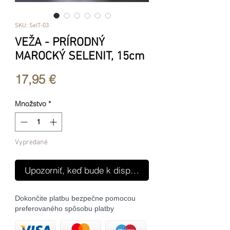
SKU: SelT-03
VEŽA - PRÍRODNÝ
MAROCKÝ SELENIT, 15cm
Price
17,95 €
Množstvo
*
Vypredané
Upozorniť, keď bude k dispozícii
Dokončite platbu bezpečne pomocou
preferovaného spôsobu platby