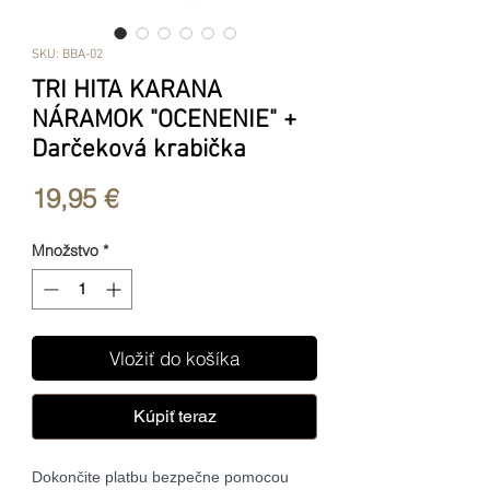
SKU: BBA-02
TRI HITA KARANA
NÁRAMOK "OCENENIE" +
Darčeková krabička
Price
19,95 €
Množstvo
*
Vložiť do košíka
Kúpiť teraz
Dokončite platbu bezpečne pomocou