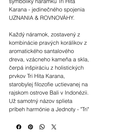
symboliky náramku Tri Hita
Karana - jedinečného spojenia
UZNANIA & ROVNOVÁHY.
Každý náramok, zostavený z
kombinácie pravých korálikov z
aromatického santalového
dreva, vzácneho kameňa a skla,
čerpá inšpiráciu z holistických
prvkov Tri Hita Karana,
starobylej filozofie uctievanej na
rajskom ostrove Bali v Indonézii.
Už samotný názov splieta
príbeh harmónie a Jednoty - "Tri"
znamená číslo tri, "Hita"
naznačuje šťastie a "Karana"
označuje prvky, čo spolu