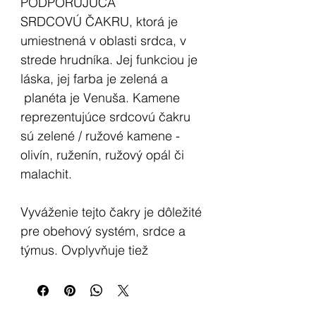
PODPORUJÚCA
SRDCOVÚ ČAKRU, ktorá je
umiestnená v oblasti srdca, v
strede hrudníka. Jej funkciou je
láska, jej farba je zelená a
planéta je Venuša. Kamene
reprezentujúce srdcovú čakru
sú zelené / ružové kamene -
olivín, ruženín, ružový opál či
malachit.
Vyváženie tejto čakry je dôležité
pre obehový systém, srdce a
týmus. Ovplyvňuje tiež
duchovnú lásku, súcit a
univerzálnu jednotu. Energie:
Voda, upokojuje, relaxuje.