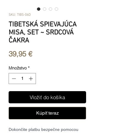
SKU: TIBS-06D
TIBETSKÁ SPIEVAJÚCA
MISA, SET ~ SRDCOVÁ
ČAKRA
Price
39,95 €
Množstvo
*
Vložiť do košíka
Kúpiť teraz
Dokončite platbu bezpečne pomocou