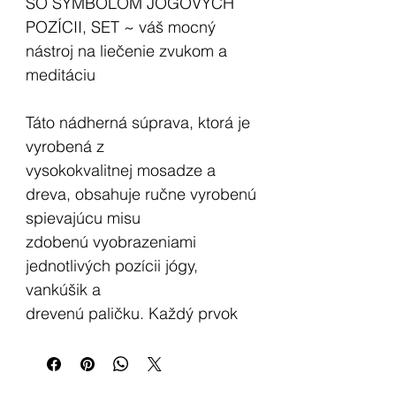
SO SYMBOLOM JÓGOVÝCH
POZÍCII, SET ~ váš mocný
nástroj na liečenie zvukom a
meditáciu
Táto nádherná súprava, ktorá je
vyrobená z
vysokokvalitnej mosadze a
dreva, obsahuje ručne vyrobenú
spievajúcu misu
zdobenú vyobrazeniami
jednotlivých pozícii jógy,
vankúšik a
drevenú paličku. Každý prvok
tejto súpravy je premyslene
navrhnutý tak, aby využíval
vibračnú energiu Vesmíru a