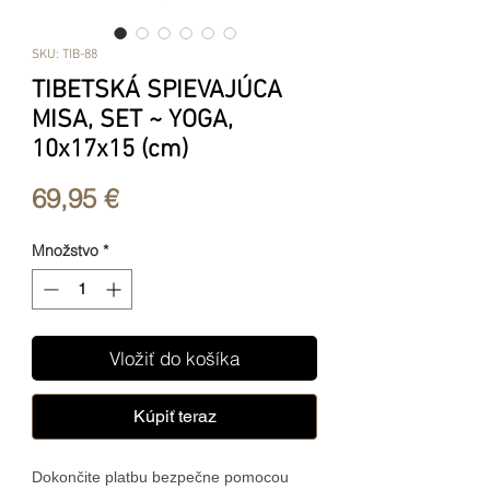
SKU: TIB-88
TIBETSKÁ SPIEVAJÚCA
MISA, SET ~ YOGA,
10x17x15 (cm)
Price
69,95 €
Množstvo
*
Vložiť do košíka
Kúpiť teraz
Dokončite platbu bezpečne pomocou