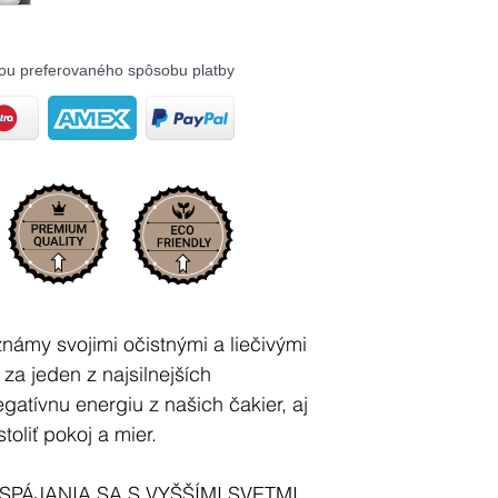
ou preferovaného spôsobu platby
známy svojimi očistnými a liečivými
za jeden z najsilnejších
egatívnu energiu z našich čakier, aj
toliť pokoj a mier.
SPÁJANIA SA S VYŠŠÍMI SVETMI,