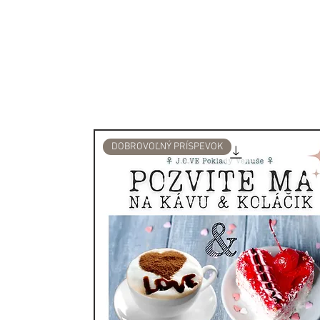
Čistý selenit ponúka spoje
pomáha ho ukotviť v pozem
Selenit je kameň pokoja a 
meditáciu alebo duchovnú p
selenitu vydávajúci rýdze v
telepatie. Najrýdzejší pries
nadpozemskými vlastnosťa
DOBROVOĽNÝ PRÍSPEVOK
je oblasť rozprestierajúca 
Aj keď je to kameň pochádz
jeden z najsilnejších krišt
vibrácie.
Selenit sa dá použiť na vyt
domu a súčasne ho môžeme 
priestore, kam nemajú zas
ho položiť do všetkých kúto