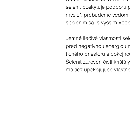
selenit poskytuje podporu p
mysle", prebudenie vedomi
spojením sa s vyšším Ved
Jemné liečivé vlastnosti se
pred negatívnou energiou 
tichého priestoru s pokojn
Selenit zároveň čistí krištá
má tiež upokojujúce vlastno
meditáciu alebo duchovnú 
Ďalšie vlastnosti selenitu:
Selenit sa vyznačuje veľmi
vnáša jas, otvára korunnú 
prístup k anjelskému vedo