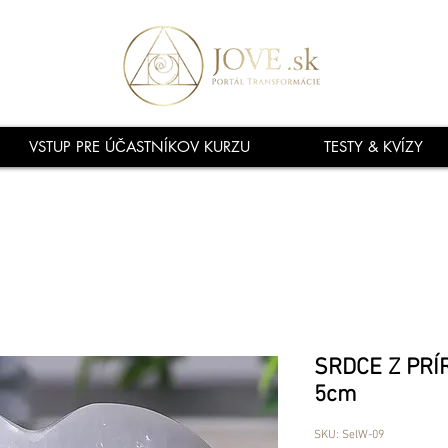
VSTUP PRE ÚČASTNÍKOV KURZU
TESTY & KVÍZY
SRDCE Z PRÍ
5cm
SKU: SelW-09