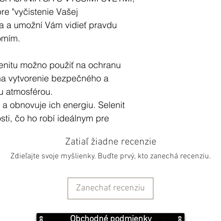
re "vyčistenie Vašej
a a umožní Vám vidieť pravdu
omím.
lenitu možno použiť na ochranu
na vytvorenie bezpečného a
ou atmosférou.
ly a obnovuje ich energiu. Selenit
sti, čo ho robí ideálnym pre
prácu.
Zatiaľ žiadne recenzie
Zdieľajte svoje myšlienky. Buďte prvý, kto zanechá recenziu.
 jemnými vibráciami. Do mysle
Zanechať recenziu
a vyššiu korunnú čakru. Umožňuje
miu a duchovnému sprievodcovi.
Obchodné podmienky