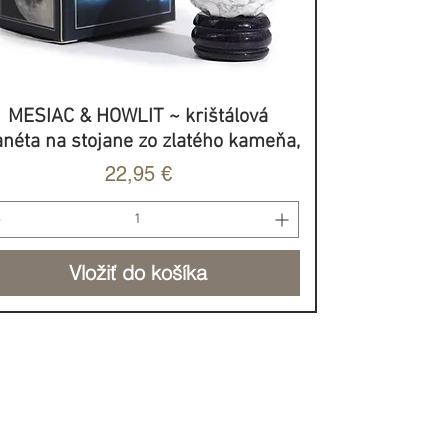
MESIAC & HOWLIT ~ krištálová
Rýchle zobrazenie
anéta na stojane zo zlatého kameňa,
Cena
22,95 €
Vložiť do košíka
BROVOĽNÝ PRÍSPEVOK