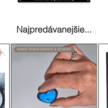
nie s vyšším svetelným telom a
ských vibráciách.
mieru. Výborne sa hodí na
Najpredávanejšie...
rácu. Každý, kto drží v ruke kus
ibrácie, je údajne schopný
vitný biely selenit je obdarený
mi. Uvádza sa, že jeho domovom
KAMEŇ TRANSFORMÁCIE & OCHRANY
sa kdesi medzi svetlom a hmotou.
ajúci z dávnoveku, jedná sa o
álov, pokiaľ ide o nové pozemské
vorenie ochrannej mriežky okolo
použiť na nastolenie pokoja v
ahovať vonkajšie vplyvy. Môžeme
v v dome. Veľký kus selenitu