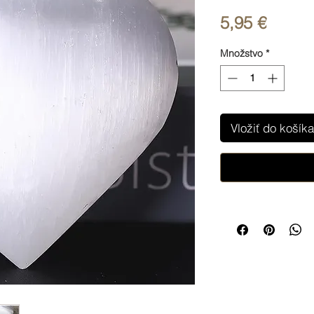
Price
5,95 €
Množstvo
*
Vložiť do košíka