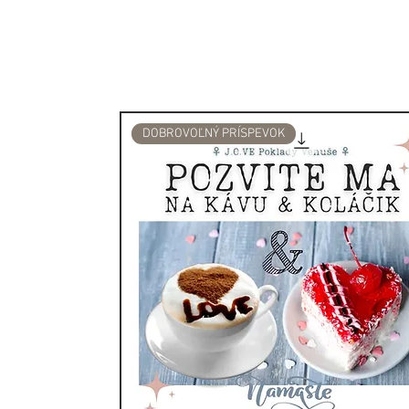
Táto praktická príručka je p
ktoré vám pomôžu maximaliz
vašu duchovnú prax. Využit
toho, čo vám už neslúži, pri
svoj transformačný potenciá
DOBROVOĽNÝ PRÍSPEVOK
Prijmite túto nebeskú udalo
cestu s väčšou jasnosťou a 
praktický eBook ešte dnes a
vyššiemu Ja.
Nájdete tu aj užitočné denní
na mieru tohto Splnu Mesi
tarotom a krištálmi pre um
času vo svoj najvyšší pros
prax v rámci tohto obdobia