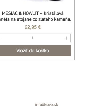
MESIAC & HOWLIT ~ krištálová
Rýchle zobrazenie
anéta na stojane zo zlatého kameňa,
Cena
22,95 €
Vložiť do košíka
BROVOĽNÝ PRÍSPEVOK
info@jove.sk