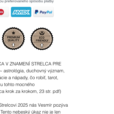
ou preferovaného spôsobu platby
CA V ZNAMENÍ STRELCA PRE
astrológia, duchovný význam,
cie a nápady, čo robiť, tarot,
ieru tohto mocného
ca krok za krokom, 23 str. pdf)
 Strelcovi 2025 nás Vesmír pozýva
Tento nebeský úkaz nie je len