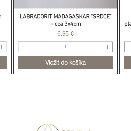
e začať pracovať...
️
LABRADORIT MADAGASKAR "SRDCE"
Rýchle zobrazenie
~ cca 3x4cm
pl
 vysokom rozlíšení pre kvalitnú
Cena
6,95 €
Vložiť do košíka
NOVINKA
HOJNOSŤ & SILA
DO