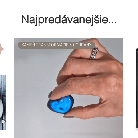
lná užitočných praktických tipov,
Najpredávanejšie...
ovať využitie sily Mesiaca pre
e tento posvätný čas na uvoľnenie
vítajte nové možnosti a zvýraznite
l.
KAMEŇ TRANSFORMÁCIE & OCHRANY
sť a navigujte svoju duchovnú
zámerom. Stiahnite si tento
 urobte krok bližšie k svojmu
kové výzvy k stiahnutiu, rituál ušitý
aca, či ako zakomponovať prácu s
ocnenie tohto transformačného
pech a posilniť tak vašu duchovnú
.