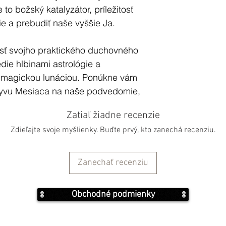
to božský katalyzátor, príležitosť
e a prebudiť naše vyššie Ja.
sť svojho praktického duchovného
die hlbinami astrológie a
uto magickou lunáciou. Ponúkne vám
yvu Mesiaca na naše podvedomie,
etlí vám jeho významné duchovné
Zatiaľ žiadne recenzie
Zdieľajte svoje myšlienky. Buďte prvý, kto zanechá recenziu.
25 v sebe skrýva silnú energiu pre
enie. Jeho ďalekosiahly šíp
Zanechať recenziu
lobody, expanzie a vyššej
lenia a naplnenia, ktorý osvetľuje
Obchodné podmienky
 nás k tomu, aby sme sa
šou pravdou a najvyššími túžbami.