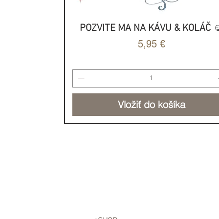
Stačí si ho stiahnuť a môžet
POZVITE MA NA KÁVU & KOLÁČ ☺
Rýchle zobrazenie
Cena
5,95 €
Formát: A4 pdf dokument vo
tlač / 23 strán
Vložiť do košíka
NOVINKA
NOVINKA