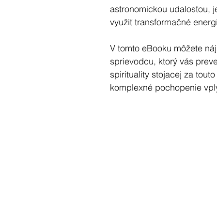
astronomickou udalosťou, je 
využiť transformačné energi
V tomto eBooku môžete náj
sprievodcu, ktorý vás preve
spirituality stojacej za to
komplexné pochopenie vpl
odhalí skryté pravdy a osv
dôsledky.
Spln Mesiaca v Strelcovi 20
transformáciu, rast a osviet
symbolizuje našu potrebu s
múdrosti. Je to čas vyvrcho
našu Cestu vpred a nabáda
zosúladili so svojou najhlb