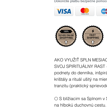
Dokončite platbu bezpečne pomoc
AKO VYUŽIŤ SPLN MESIA
SVOJ SPIRITUÁLNY RAST ~ 
podnety do denníka, inšpirá
krištály a rituál ušitý na m
tranzitu (praktický sprievod
🌕 S blížiacim sa Splnom v
na hlbokú duchovnú cestu. 