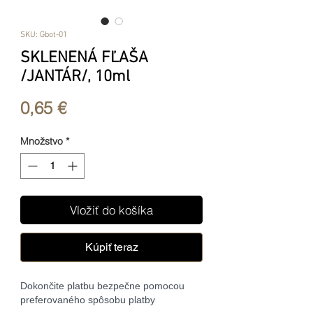
SKU: Gbot-01
SKLENENÁ FĽAŠA
/JANTÁR/, 10ml
Price
0,65 €
Množstvo
*
Vložiť do košíka
Kúpiť teraz
Dokončite platbu bezpečne pomocou
preferovaného spôsobu platby