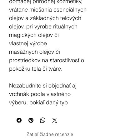
domácej prírodnej kozmetiky,
vrátane miešania esenciálnych
olejov a základných telových
olejov, pri výrobe rituálnych
magických olejov či
vlastnej výrobe
masážnych olejov či
prostriedkov na starostlivosť o
pokožku tela či tváre.
Nezabudnite si objednať aj
vrchnák podľa vlastného
výberu, pokiaľ daný typ
produktu vrchnák, resp. pumpu,
neobsahuje /nie je uvedené v
popise produktu.
Zatiaľ žiadne recenzie