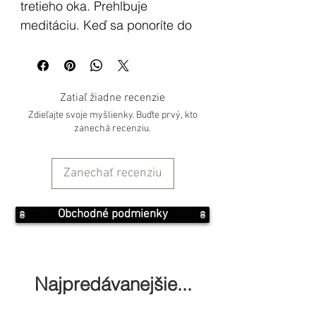
tretieho oka. Prehlbuje
meditáciu. Keď sa ponoríte do
meditácie navodenej sodalitom,
dokáže vaša myseľ porozumieť
aktuálnym okolnostiam vášho
Zatiaľ žiadne recenzie
života. Ide o kameň
Zdieľajte svoje myšlienky. Buďte prvý, kto
podnecujúci majiteľa k ceste za
zanechá recenziu.
pravdou a ideálmi, ktoré ho
nútia zostať verným sám sebe á
Zanechať recenziu
všetkému, v čo verí.
Verí sa, že Sodalit ruší
Obchodné podmienky
elektromagnetické znečistenie.
Pomôže ľuďom, ktorí sú citliví na
„syndróm chorých budov“ alebo
Najpredávanejšie...
na elektromagnetický smog.