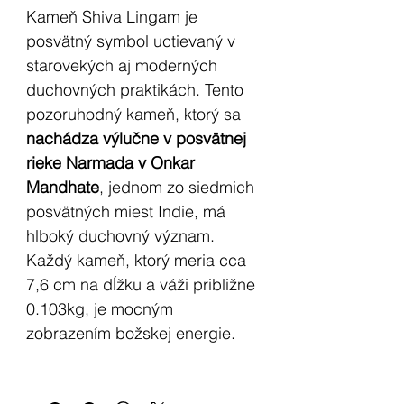
Kameň Shiva Lingam je
posvätný symbol uctievaný v
starovekých aj moderných
duchovných praktikách. Tento
pozoruhodný kameň, ktorý sa
nachádza výlučne v posvätnej
rieke Narmada v Onkar
Mandhate
, jednom zo siedmich
posvätných miest Indie, má
hlboký duchovný význam.
Každý kameň, ktorý meria cca
7,6 cm na dĺžku a váži približne
0.103kg, je mocným
zobrazením božskej energie.
Jedinečný tvar a zloženie: