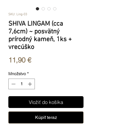
SKU: Ling-03
SHIVA LINGAM (cca
7,6cm) ~ posvätný
prírodný kameň, 1ks +
vrecúško
Price
11,90 €
Množstvo
*
Vložiť do košíka
Kúpiť teraz