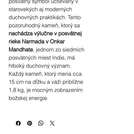
posvätný symbol uctievaný v
starovekých aj moderných
duchovných praktikách. Tento
pozoruhodný kameň, ktorý sa
nachádza výlučne v posvätnej
rieke Narmada v Onkar
Mandhate
, jednom zo siedmich
posvätných miest Indie, má
hlboký duchovný význam.
Každý kameň, ktorý meria cca
15 cm na dĺžku a váži približne
1,8 kg, je mocným zobrazením
božskej energie.
Jedinečný tvar a zloženie:
Predpokladá sa, že hladký
vajcovitý tvar kameňa Shiva