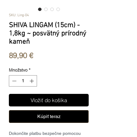
SKU: Ling-04
SHIVA LINGAM (15cm) -
1,8kg ~ posvätný prírodný
kameň
Price
89,90 €
Množstvo
*
Vložiť do košíka
Kúpiť teraz
Dokončite platbu bezpečne pomocou