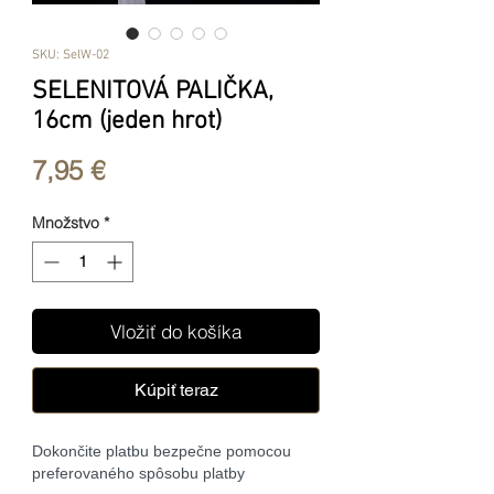
SKU: SelW-02
SELENITOVÁ PALIČKA,
16cm (jeden hrot)
Price
7,95 €
Množstvo
*
Vložiť do košíka
Kúpiť teraz
Dokončite platbu bezpečne pomocou
preferovaného spôsobu platby