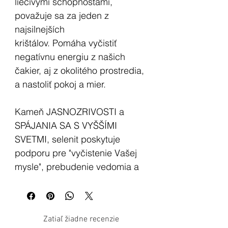
liečivými schopnosťami,
považuje sa za jeden z
najsilnejších
krištálov. Pomáha vyčistiť
negatívnu energiu z našich
čakier, aj z okolitého prostredia,
a nastoliť pokoj a mier.
Kameň JASNOZRIVOSTI a
SPÁJANIA SA S VYŠŠÍMI
SVETMI, selenit poskytuje
podporu pre "vyčistenie Vašej
mysle", prebudenie vedomia a
umožní Vám vidieť pravdu
spojením sa s vyšším
Vedomím.
Zatiaľ žiadne recenzie