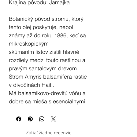
Krajina pôvodu:
Jamajka
Botanický pôvod stromu, ktorý
tento olej poskytuje, nebol
známy až do roku 1886, keď sa
mikroskopickým
skúmaním listov zistili hlavné
rozdiely medzi touto rastlinou a
pravým santalovým drevom.
Strom Amyris balsamifera rastie
v divočinách Haiti.
Má balsamikovo-drevitú vôňu a
dobre sa mieša s esenciálnymi
olejmi:
céder, santalové
drevo, pelargónia, borovica,
Zatiaľ žiadne recenzie
myrha, galbanum, kadidlo,