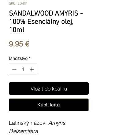
SKU: EO-09
SANDALWOOD AMYRIS -
100% Esenciálny olej,
10ml
Price
9,95 €
Množstvo
*
Vložiť do košíka
Kúpiť teraz
Latinský názov:
Amyris
Balsamifera