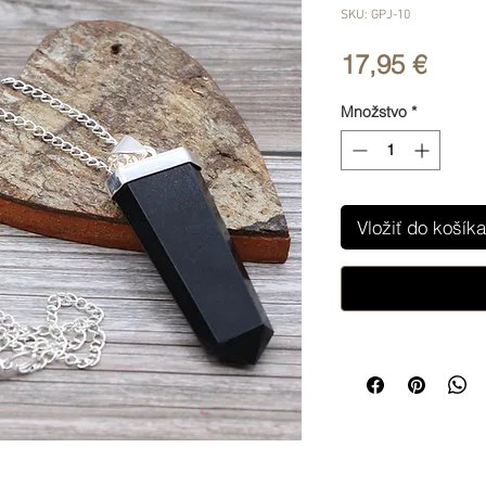
SKU: GPJ-10
Price
17,95 €
Množstvo
*
Vložiť do košíka