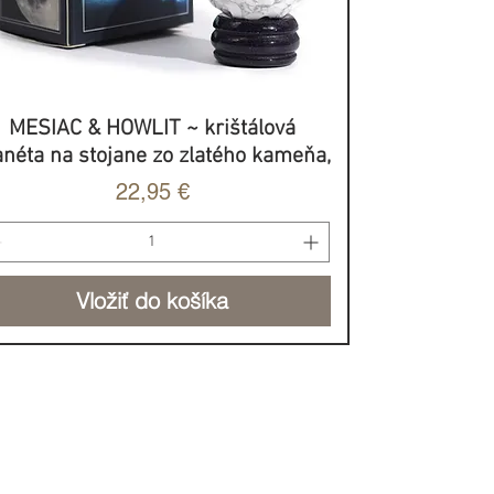
MESIAC & HOWLIT ~ krištálová
Rýchle zobrazenie
anéta na stojane zo zlatého kameňa,
Cena
22,95 €
Vložiť do košíka
BROVOĽNÝ PRÍSPEVOK