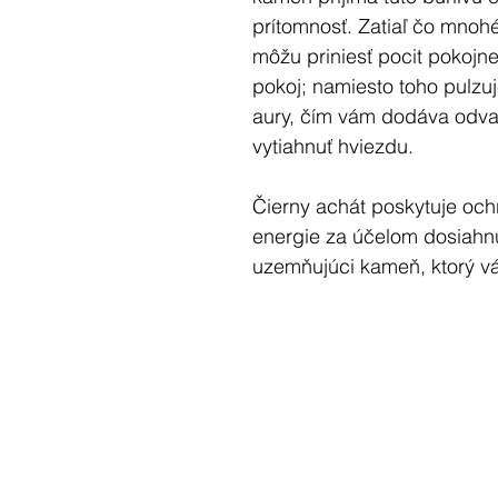
prítomnosť. Zatiaľ čo mnoh
môžu priniesť pocit pokojnej
pokoj; namiesto toho pulzuj
aury, čím vám dodáva odvah
vytiahnuť hviezdu.
Čierny achát poskytuje och
energie za účelom dosiahnu
uzemňujúci kameň, ktorý 
jin a jang, prináša vnútornú
"Som pripravený/á pustiť to
Oduševnený kameň, ktorý š
sa však atramentovej príto
jeho nálada je vítaná! Je t