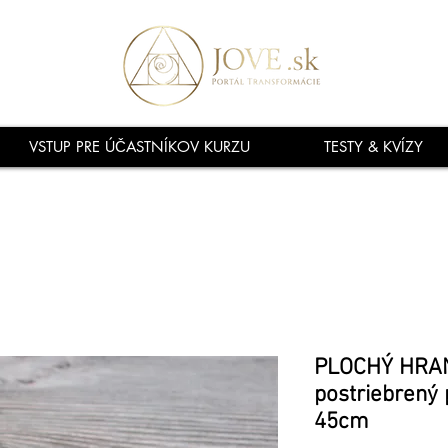
VSTUP PRE ÚČASTNÍKOV KURZU
TESTY & KVÍZY
PLOCHÝ HRAN
postriebrený 
45cm