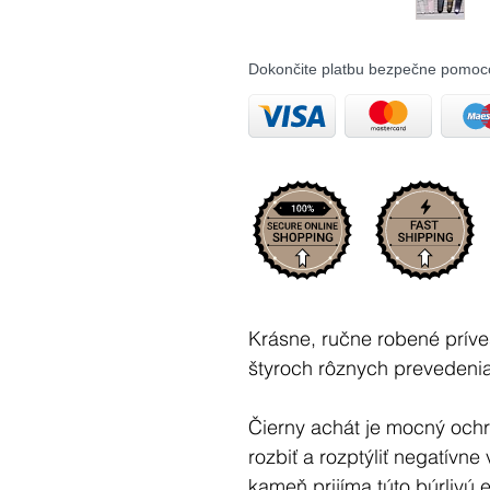
Dokončite platbu bezpečne pomoc
Krásne, ručne robené prív
štyroch rôznych prevedeniac
Čierny achát je mocný och
rozbiť a rozptýliť negatívne
kameň prijíma túto búrlivú e