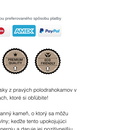
ou preferovaného spôsobu platby
esky z pravých polodrahokamov v
h, ktoré si obľúbite!
ranný kameň, o ktorý sa môžu
 vlny; keďže tento upokojujúci
nergiu a daruje jej pozitívnejšiu