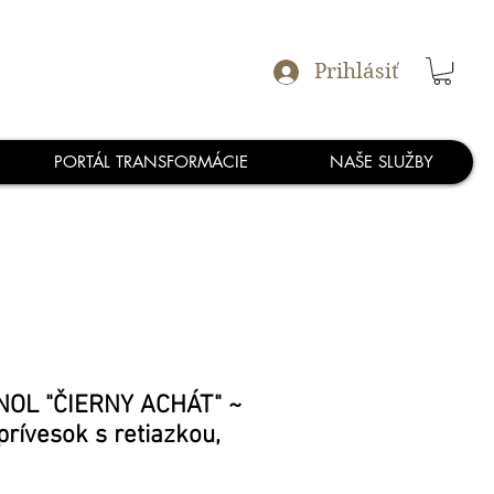
Prihlásiť
PORTÁL TRANSFORMÁCIE
NAŠE SLUŽBY
OL "ČIERNY ACHÁT" ~
prívesok s retiazkou,