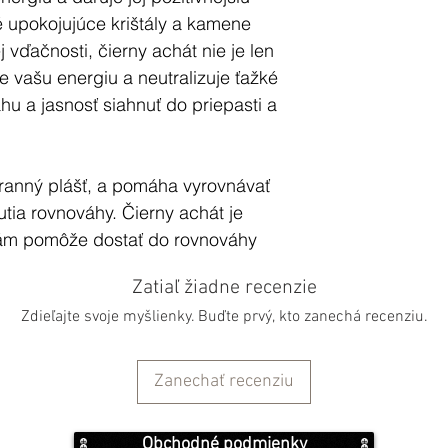
é upokojujúce krištály a kamene
 vďačnosti, čierny achát nie je len
e vašu energiu a neutralizuje ťažké
u a jasnosť siahnuť do priepasti a
ranný plášť, a pomáha vyrovnávať
tia rovnováhy. Čierny achát je
vám pomôže dostať do rovnováhy
 silu a pevnú ruku.
Zatiaľ žiadne recenzie
Zdieľajte svoje myšlienky. Buďte prvý, kto zanechá recenziu.
, čoho som sa držal/a."
epká o temných nociach. Nebojte
Zanechať recenziu
mnosti čierneho achátu, pretože
o silný podporný kameň a mať pri
Obchodné podmienky