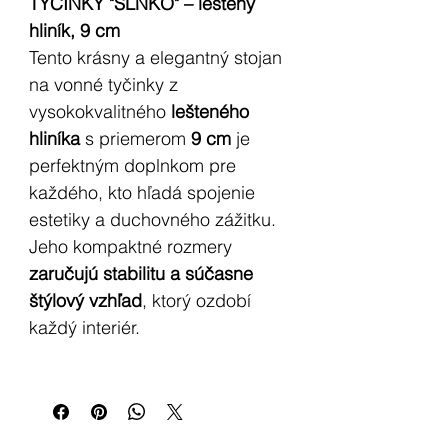
TYČINKY "SLNKO" – leštený
hliník, 9 cm
Tento krásny a elegantný stojan
na vonné tyčinky z
vysokokvalitného
lešteného
hliníka
s priemerom
9 cm
je
perfektným doplnkom pre
každého, kto hľadá spojenie
estetiky a duchovného zážitku.
Jeho kompaktné rozmery
zaručujú stabilitu a súčasne
štýlový vzhľad
, ktorý ozdobí
každý interiér.
Povrch stojana zdobí
nádherný
motív slnka
, ktorý symbolizuje
energiu, svetlo a vitalitu. Slnko