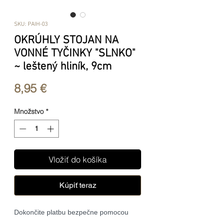
SKU: PAIH-03
OKRÚHLY STOJAN NA
VONNÉ TYČINKY "SLNKO"
~ leštený hliník, 9cm
Price
8,95 €
Množstvo
*
Vložiť do košíka
Kúpiť teraz
Dokončite platbu bezpečne pomocou