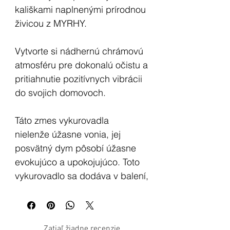
kališkami naplnenými prírodnou
živicou z MYRHY.
Vytvorte si nádhernú chrámovú
atmosféru pre dokonalú očistu a
pritiahnutie pozitívnych vibrácii
do svojich domovoch.
Táto zmes vykurovadla
nielenže úžasne vonia, jej
posvätný dym pôsobí úžasne
evokujúco a upokojujúco. Toto
vykurovadlo sa dodáva v balení,
ktoré obsahuje 12 kusoch.
Úžasné na tom je, že
nepotrebujete k tomu už žiadne
Zatiaľ žiadne recenzie