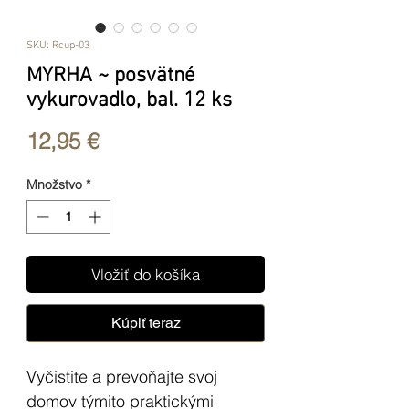
SKU: Rcup-03
MYRHA ~ posvätné
vykurovadlo, bal. 12 ks
Price
12,95 €
Množstvo
*
Vložiť do košíka
Kúpiť teraz
Vyčistite a prevoňajte svoj
domov týmito praktickými