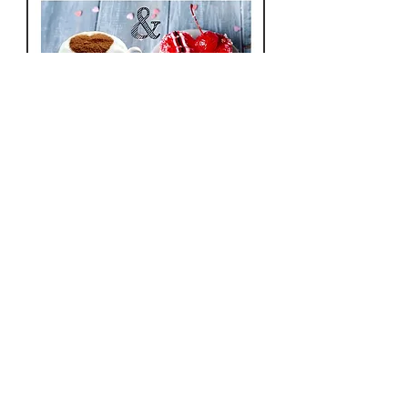
zachytáva podstatu časom
overených tibetských tradícií.
Táto nádjerná kolekcia,
navrhnutá s ohľadom na
moderného duchovného
hľadača, je vhodná pre rôzne
POZVITE MA NA KÁVU &
formy vykurovadiel - tyčinky,
KOLÁČ ☺️
kužele alebo živicové
Cena
vykurovadlá - a ponúka
5,95 €
všestranný prístup k vytváraniu
pokojnej a aromatickej
atmosféry.
Vložiť do košíka
Kolekcia starožitných tibetských
NOVINKA
NOVINKA
DOBROVOĽNÝ PRÍSPEVOK
NOVINKA
HOJNOSŤ & SILA
KAMEŇ TRANSFORMÁCIE & OCHRANY
kadidelníc je portálom do