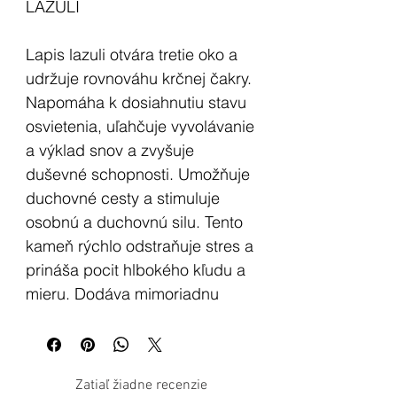
LAZULI
Lapis lazuli otvára tretie oko a
udržuje rovnováhu krčnej čakry.
Napomáha k dosiahnutiu stavu
osvietenia, uľahčuje vyvolávanie
a výklad snov a zvyšuje
duševné schopnosti. Umožňuje
duchovné cesty a stimuluje
osobnú a duchovnú silu. Tento
kameň rýchlo odstraňuje stres a
prináša pocit hlbokého kľudu a
mieru. Dodáva mimoriadnu
vyrovnanosť a predstavuje kľúč
k dosiahnutiu duchovných
znalostí.
Zatiaľ žiadne recenzie