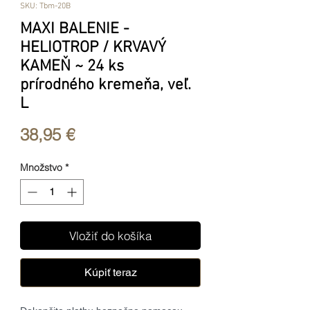
SKU: Tbm-20B
MAXI BALENIE -
HELIOTROP / KRVAVÝ
KAMEŇ ~ 24 ks
prírodného kremeňa, veľ.
L
Price
38,95 €
Množstvo
*
Vložiť do košíka
Kúpiť teraz