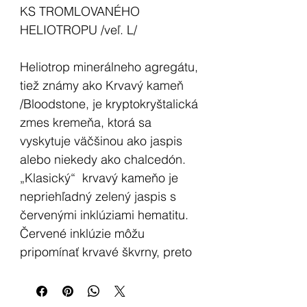
KS TROMLOVANÉHO
HELIOTROPU /veľ. L/
Heliotrop minerálneho agregátu,
tiež známy ako Krvavý kameň
/Bloodstone, je kryptokryštalická
zmes kremeňa, ktorá sa
vyskytuje väčšinou ako jaspis
alebo niekedy ako chalcedón.
„Klasický“ krvavý kameňo je
nepriehľadný zelený jaspis s
červenými inklúziami hematitu.
Červené inklúzie môžu
pripomínať krvavé škvrny, preto
názov krvavý kameň.