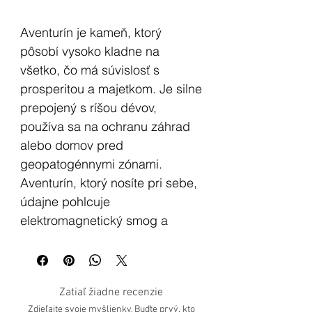
Aventurín je kameň, ktorý
pôsobí vysoko kladne na
všetko, čo má súvislosť s
prosperitou a majetkom. Je silne
prepojený s ríšou dévov,
používa sa na ochranu záhrad
alebo domov pred
geopatogénnymi zónami.
Aventurín, ktorý nosíte pri sebe,
údajne pohlcuje
elektromagnetický smog a
chráni pred látkami
znečisťujúcimi životné
prostredie. Pokiaľ ho pripevníte
Zatiaľ žiadne recenzie
k mobilnému telefónu, hovorí sa,
Zdieľajte svoje myšlienky. Buďte prvý, kto