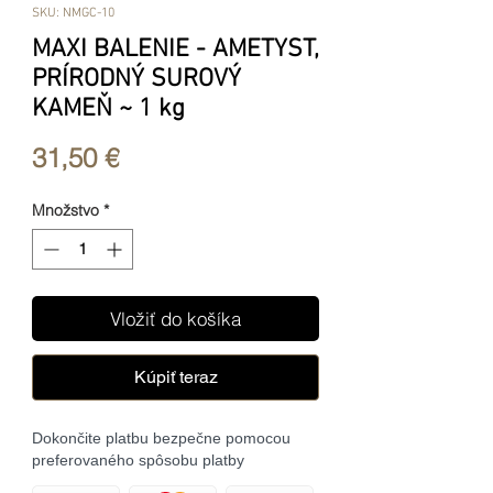
SKU: NMGC-10
MAXI BALENIE - AMETYST,
PRÍRODNÝ SUROVÝ
KAMEŇ ~ 1 kg
Price
31,50 €
Množstvo
*
Vložiť do košíka
Kúpiť teraz
Dokončite platbu bezpečne pomocou
preferovaného spôsobu platby