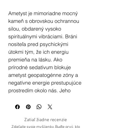
Ametyst je mimoriadne mocný
kameň s obrovskou ochrannou
silou, obdarený vysoko
spirituálnymi vibráciami. Bráni
nositeľa pred psychickými
útokmi tým, že ich energiu
premieňa na lásku. Ako
prírodné sedatívum blokuje
ametyst geopatogénne zóny a
negatívne energie prestupujúce
prostredím okolo nás. Jeho
vyrovnanosť prispieva k
dosiahnutiu rozšírených stavov
vedomia a napomáha pri
Zatiaľ žiadne recenzie
meditáciách. Ametyst má silnú
Zdieľajte svoje myšlienky. Buďte prvý, kto