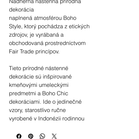
Nádherná nástenná prírodná
dekorácia
naplnená atmosférou Boho
Style, ktorý pochádza z etických
zdrojov, je vyrábaná a
obchodovaná prostredníctvom
Fair Trade princípov.
Tieto prírodné nástenné
dekorácie sú inšpirované
kmeňovými umeleckými
predmetmi a Boho Chic
dekoráciami. Ide o jedinečné
vzory, starostlivo ručne
vyrobené v Indonézii rodinnou
firmou s použitím výlučne
prírodných materiálov, ktoré