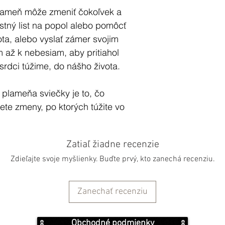
plameň môže zmeniť čokoľvek a
stný list na popol alebo pomôcť
ota, alebo vyslať zámer svojim
 až k nebesiam, aby pritiahol
srdci túžime, do nášho života.
 plameňa sviečky je to, čo
te zmeny, po ktorých túžite vo
Zatiaľ žiadne recenzie
 RITUÁLNU SVIECU
Zdieľajte svoje myšlienky. Buďte prvý, kto zanechá recenziu.
lebo kombináciu sviečok, ktoré
 vo svojom živote najviac túžite.
ciálny priestor a pustite sa do
Zanechať recenziu
a podľa svojich predstáv. Uložte
lu s osobnými predmetmi v
Obchodné podmienky