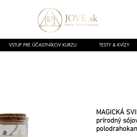
VSTUP PRE ÚČASTNÍKOV KURZU
TESTY & KVÍZY
MAGICKÁ SVI
prírodný sójo
polodrahoka