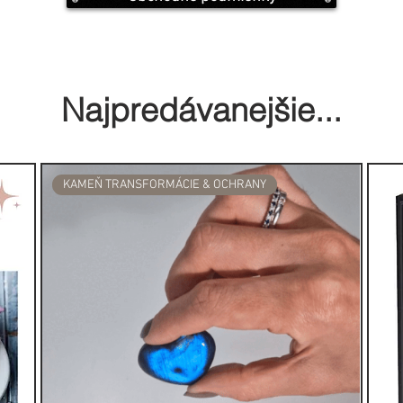
 použiť obrázky, šperky, vzácne
y a pod. Nezapaľujte sviečku
dležať... nebojte sa, budete
 správny čas zapáliť plameň. Keď
Najpredávanejšie...
jne si sadnite so svojím
meditáciu a reflexiu. Keď sviečka
žete zvyšky vosku vyčistiť v
kla polodrahokamy, ktoré tam
KAMEŇ TRANSFORMÁCIE & OCHRANY
 aby ste predĺžili účinok mágie.
a sklenená nádoba sviečky
 napríklad na uskladnenie drobných
kvety. A nezabúdajte na jedno
nikdy nemanipulujte pri
 rituálu so slobodnou vôľou
a vám to mnohokrát vráti späť!