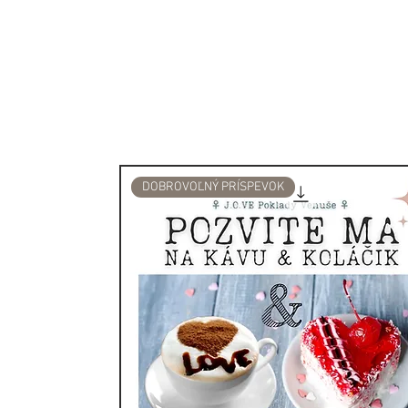
blízkosti jej svetla, môžete
kamene, vydymovacie zväzk
hneď, nechajte ju v pokoji o
presne vedieť, kedy je ten
príde ten správny čas, poko
plameňom a využite čas na 
zhasne a plameň dohorí, mô
horúcej vode a vybrať zo s
DOBROVOĽNÝ PRÍSPEVOK
nájdete. Majte ich pri sebe,
Pre dobrú karmu by sa mal
recyklovať a znovu použiť,
večí alebo ako vázička na 
základné pravidlo v mágii: 
stanovovaní zámerov svojho
druhého človeka, pretože s
Doba horenia: 50 hodín