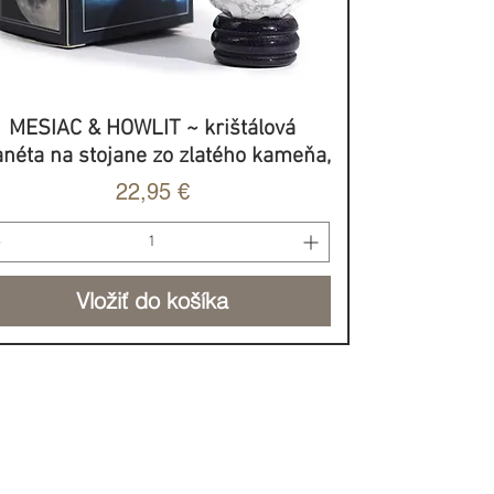
MESIAC & HOWLIT ~ krištálová
Rýchle zobrazenie
anéta na stojane zo zlatého kameňa,
Cena
22,95 €
Vložiť do košíka
BROVOĽNÝ PRÍSPEVOK