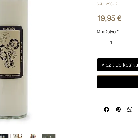
SKU: MSC-12
Price
19,95 €
Množstvo
*
Vložiť do košíka