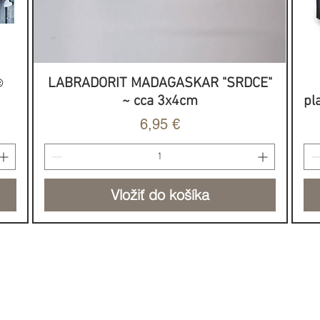
️
LABRADORIT MADAGASKAR "SRDCE"
Rýchle zobrazenie
~ cca 3x4cm
pl
ového vosku.
Cena
6,95 €
Vložiť do košíka
NOVINKA
HOJNOSŤ & SILA
DO