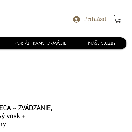
Prihlásiť
PORTÁL TRANSFORMÁCIE
NAŠE SLUŽBY
ECA ~ ZVÁDZANIE,
vý vosk +
my