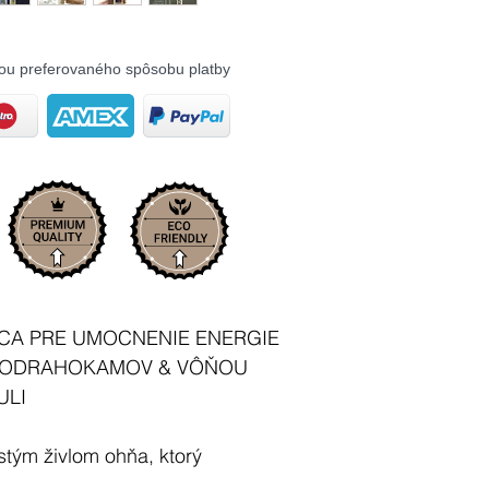
ou preferovaného spôsobu platby
ECA PRE UMOCNENIE ENERGIE
OLODRAHOKAMOV & VÔŇOU
ULI
stým živlom ohňa, ktorý