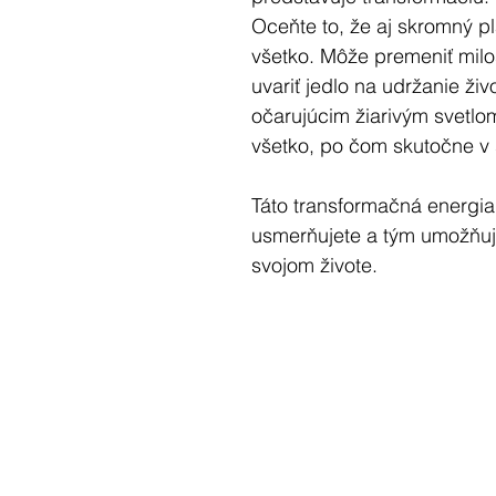
Oceňte to, že aj skromný 
všetko. Môže premeniť milo
uvariť jedlo na udržanie živ
očarujúcim žiarivým svetlom
všetko, po čom skutočne v 
Táto transformačná energia
usmerňujete a tým umožňuje
svojom živote.
AKO POUŽÍVAŤ MAGICKÚ
Najprv si vyberte sviečku a
predstavujú veci, po ktorých
Vytvorte si doma pre to špe
výroby mini svätyne / oltár
svoju magickú sviečku spo