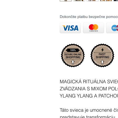
Dokončite platbu bezpečne pomoc
MAGICKÁ RITUÁLNA SVI
ZVÁDZANIA S MIXOM P
YLANG YLANG A PATCHO
Táto svieca je umocnené či
predstavuje transformáciu.