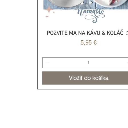
Hmotnosť: 280 g
Rozmery: 20x5cm
POZVITE MA NA KÁVU & KOLÁČ ☺
Rýchle zobrazenie
Cena
5,95 €
Vyrobené z prírodného sój
Vložiť do košíka
NOVINKA
NOVINKA