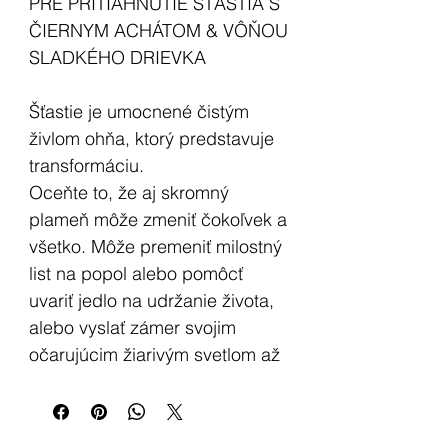
PRE PRITIAHNUTIE ŠŤASTIA S
ČIERNYM ACHÁTOM & VÔŇOU
SLADKÉHO DRIEVKA
Šťastie je umocnené čistým
živlom ohňa, ktorý predstavuje
transformáciu.
Oceňte to, že aj skromný
plameň môže zmeniť čokoľvek a
všetko. Môže premeniť milostný
list na popol alebo pomôcť
uvariť jedlo na udržanie života,
alebo vyslať zámer svojim
očarujúcim žiarivým svetlom až
k nebesiam, aby pritiahol
všetko, po čom skutočne v srdci
túžime, do nášho života.