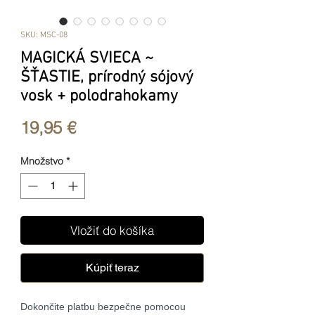
SKU: MSC-08
MAGICKÁ SVIECA ~
ŠŤASTIE, prírodný sójový
vosk + polodrahokamy
Price
19,95 €
Množstvo
*
Vložiť do košíka
Kúpiť teraz
Dokončite platbu bezpečne pomocou